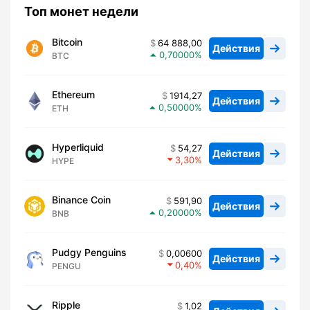
Топ монет недели
Bitcoin
64 888,00
Действия
0,70000
BTC
Ethereum
1914,27
Действия
0,50000
ETH
Hyperliquid
54,27
Действия
3,30
HYPE
Binance Coin
591,90
Действия
0,20000
BNB
Pudgy Penguins
0,00600
Действия
0,40
PENGU
Ripple
1,02