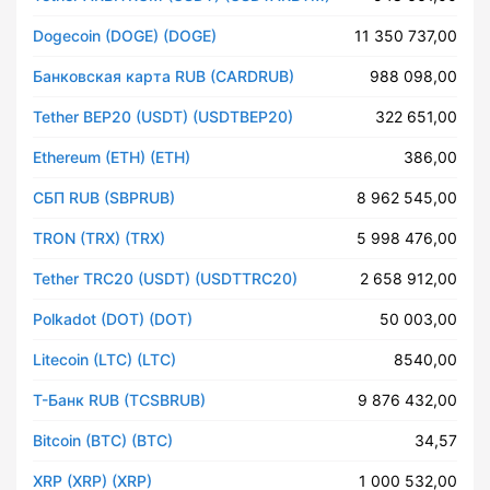
Dogecoin (DOGE) (DOGE)
11 350 737,00
Банковская карта RUB (CARDRUB)
988 098,00
Tether BEP20 (USDT) (USDTBEP20)
322 651,00
Ethereum (ETH) (ETH)
386,00
СБП RUB (SBPRUB)
8 962 545,00
TRON (TRX) (TRX)
5 998 476,00
Tether TRC20 (USDT) (USDTTRC20)
2 658 912,00
Polkadot (DOT) (DOT)
50 003,00
Litecoin (LTC) (LTC)
8540,00
Т-Банк RUB (TCSBRUB)
9 876 432,00
Bitcoin (BTC) (BTC)
34,57
XRP (XRP) (XRP)
1 000 532,00