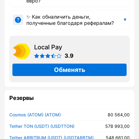
евро?
✨ Как обналичить деньги,
полученные благодаря рефералам?
Local Pay
3.9
Обменять
Резервы
Cosmos (ATOM) (ATOM)
80 564,00
Tether TON (USDT) (USDTTON)
578 993,00
Tether ARBITRUM (USDT) (USDTARBTM)
548 661,00