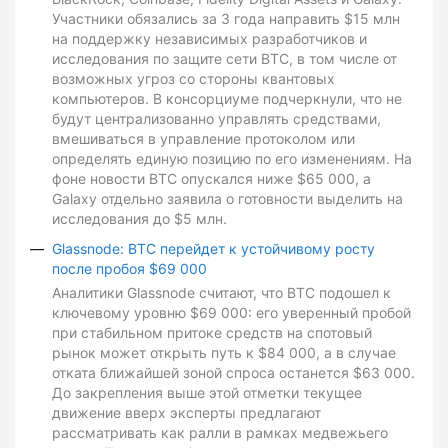
Участники обязались за 3 года направить $15 млн
на поддержку независимых разработчиков и
исследования по защите сети BTC, в том числе от
возможных угроз со стороны квантовых
компьютеров. В консорциуме подчеркнули, что не
будут централизованно управлять средствами,
вмешиваться в управление протоколом или
определять единую позицию по его изменениям. На
фоне новости BTC опускался ниже $65 000, а
Galaxy отдельно заявила о готовности выделить на
исследования до $5 млн.
Glassnode: BTC перейдет к устойчивому росту
после пробоя $69 000
Аналитики Glassnode считают, что BTC подошел к
ключевому уровню $69 000: его уверенный пробой
при стабильном притоке средств на спотовый
рынок может открыть путь к $84 000, а в случае
отката ближайшей зоной спроса останется $63 000.
До закрепления выше этой отметки текущее
движение вверх эксперты предлагают
рассматривать как ралли в рамках медвежьего