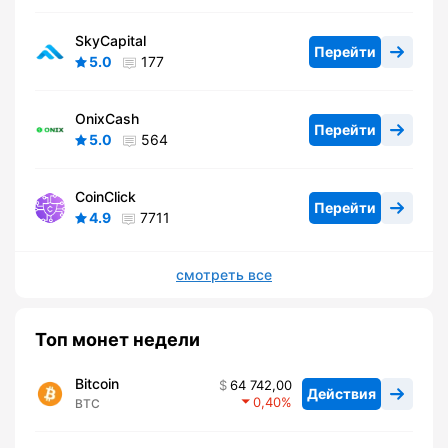
SkyCapital
Перейти
5.0
177
OnixCash
Перейти
5.0
564
CoinClick
Перейти
4.9
7711
смотреть все
Топ монет недели
Bitcoin
64 742,00
Действия
0,40
BTC