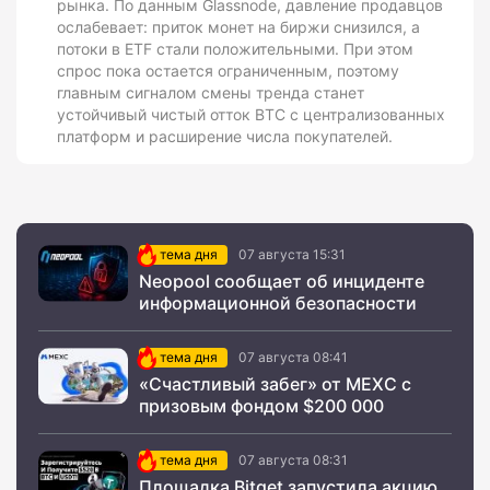
рынка. По данным Glassnode, давление продавцов
ослабевает: приток монет на биржи снизился, а
потоки в ETF стали положительными. При этом
спрос пока остается ограниченным, поэтому
главным сигналом смены тренда станет
устойчивый чистый отток BTC с централизованных
платформ и расширение числа покупателей.
тема дня
07 августа 15:31
Neopool сообщает об инциденте
информационной безопасности
тема дня
07 августа 08:41
«Счастливый забег» от MEXC с
призовым фондом $200 000
тема дня
07 августа 08:31
Площадка Bitget запустила акцию