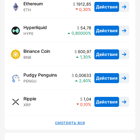
Ethereum
1912,85
Действия
0,30
ETH
Hyperliquid
54,78
Действия
0,80000
HYPE
Binance Coin
600,97
Действия
1,30
BNB
Pudgy Penguins
0,00633
Действия
2,40
PENGU
Ripple
1,04
Действия
0,10
XRP
смотреть все