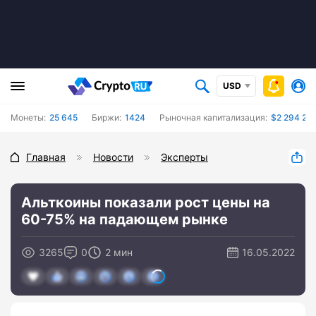
USD
Монеты:
25 645
Биржи:
1424
Рыночная капитализация:
$2 294 24
Главная
Новости
Эксперты
Альткоины показали рост цены на
60-75% на падающем рынке
3265
0
2 мин
16.05.2022