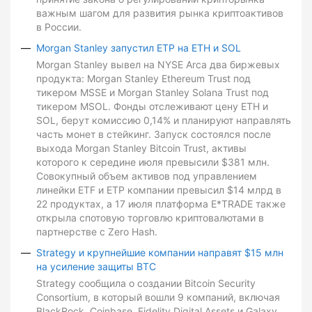
важным шагом для развития рынка криптоактивов
в России.
Morgan Stanley запустил ETP на ETH и SOL
Morgan Stanley вывел на NYSE Arca два биржевых
продукта: Morgan Stanley Ethereum Trust под
тикером MSSE и Morgan Stanley Solana Trust под
тикером MSOL. Фонды отслеживают цену ETH и
SOL, берут комиссию 0,14% и планируют направлять
часть монет в стейкинг. Запуск состоялся после
выхода Morgan Stanley Bitcoin Trust, активы
которого к середине июля превысили $381 млн.
Совокупный объем активов под управлением
линейки ETF и ETP компании превысил $14 млрд в
22 продуктах, а 17 июля платформа E*TRADE также
открыла спотовую торговлю криптовалютами в
партнерстве с Zero Hash.
Strategy и крупнейшие компании направят $15 млн
на усиление защиты BTC
Strategy сообщила о создании Bitcoin Security
Consortium, в который вошли 9 компаний, включая
BlackRock, Coinbase, Fidelity Digital Assets и Galaxy.