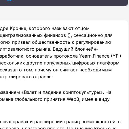
дре Кронье, которого называют отцом
централизованных финансов (), сенсационно для
огих призвал общественность к регулированию
иптовалютного рынка. Ведущий блокчейн-
зработчик, основатель протокола Yearn.Finance (YFI)
нескольких других популярных цифровых платформ
ссказал о том, почему он считает необходимым
нтролировать отрасль.
азванием «Взлет и падение криптокультуры». На
омена глобального принятия Web3, имея в виду
енных правах и расширении границ возможностей, в
ие права и разговор про эго. По мнению Кронье, к