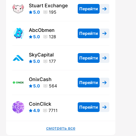
Stuart Exchange
Перейти
5.0
195
AbcObmen
Перейти
5.0
128
SkyCapital
Перейти
5.0
177
OnixCash
Перейти
5.0
564
CoinClick
Перейти
4.9
7711
смотреть все