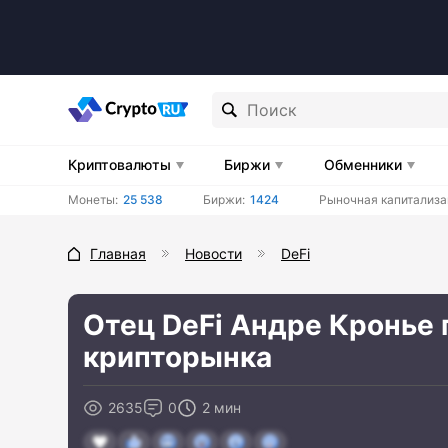
Криптовалюты
Биржи
Обменники
Монеты:
25 538
Биржи:
1424
Рыночная капитализа
Главная
Новости
DeFi
Отец DeFi Андре Кронье 
крипторынка
2635
0
2 мин