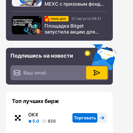
MEXC с призовым фондом
$200 000
тема дня
07 августа 08:31
Площадка Bitget
запустила акцию для
новых пользователей из
СНГ
Подпишись на новости
Топ лучших бирж
OKX
Торговать
5.0
856