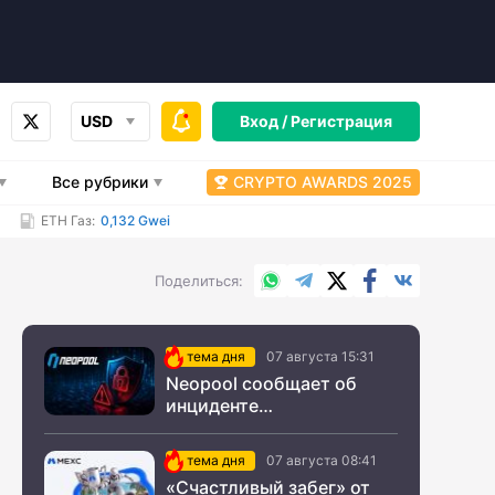
USD
Вход /
Регистрация
Все рубрики
CRYPTO AWARDS 2025
ETH Газ:
0,132 Gwei
WhatsApp
Telegram
X.com
Facebook
Вконтакт
Поделиться
тема дня
07 августа 15:31
Neopool сообщает об
инциденте
информационной
безопасности
тема дня
07 августа 08:41
«Счастливый забег» от