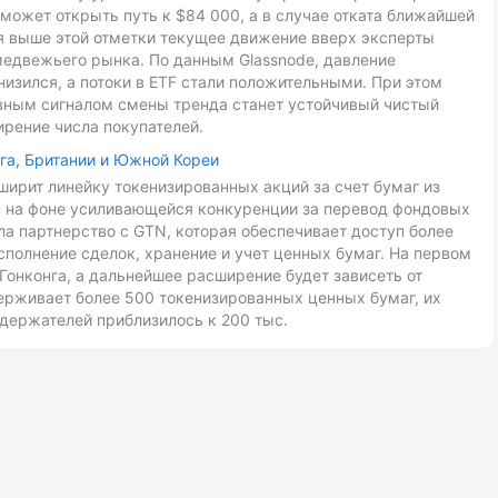
может открыть путь к $84 000, а в случае отката ближайшей
ия выше этой отметки текущее движение вверх эксперты
медвежьего рынка. По данным Glassnode, давление
низился, а потоки в ETF стали положительными. При этом
авным сигналом смены тренда станет устойчивый чистый
ирение числа покупателей.
га, Британии и Южной Кореи
ирит линейку токенизированных акций за счет бумаг из
ан на фоне усиливающейся конкуренции за перевод фондовых
ла партнерство с GTN, которая обеспечивает доступ более
сполнение сделок, хранение и учет ценных бумаг. На первом
Гонконга, а дальнейшее расширение будет зависеть от
ерживает более 500 токенизированных ценных бумаг, их
держателей приблизилось к 200 тыс.