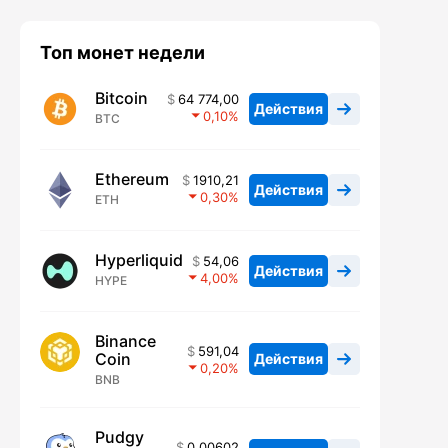
Топ монет недели
Bitcoin
64 774,00
Действия
0,10
BTC
Ethereum
1910,21
Действия
0,30
ETH
Hyperliquid
54,06
Действия
4,00
HYPE
Binance
591,04
Coin
Действия
0,20
BNB
Pudgy
0,00602