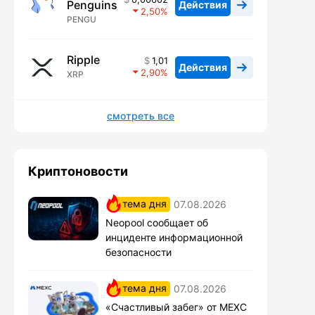
Penguins
Действия
2,50
PENGU
Ripple
1,01
Действия
2,90
XRP
смотреть все
Криптоновости
тема дня
07.08.2026
Neopool сообщает об
инциденте информационной
безопасности
тема дня
07.08.2026
«Счастливый забег» от MEXC