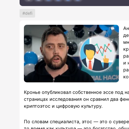
defi
Ан
де
мн
кр
ра
и 
ра
ко
Кронье опубликовал собственное эссе под н
страницах исследования он сравнил два фен
криптоэтос и цифровую культуру.
По словам специалиста, этос — это о сувер
то время как культура — это богатство, общ