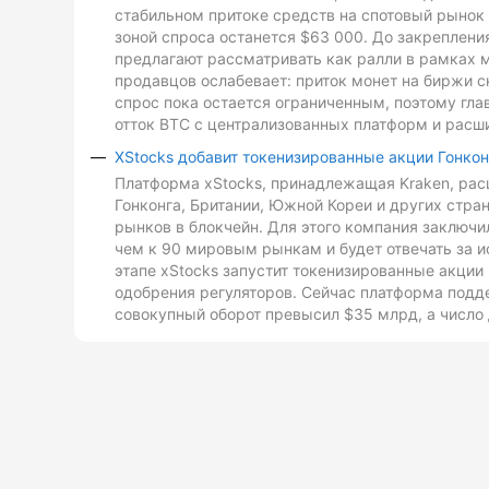
стабильном притоке средств на спотовый рынок 
зоной спроса останется $63 000. До закреплен
предлагают рассматривать как ралли в рамках 
продавцов ослабевает: приток монет на биржи с
спрос пока остается ограниченным, поэтому гл
отток BTC с централизованных платформ и расш
XStocks добавит токенизированные акции Гонкон
Платформа xStocks, принадлежащая Kraken, расш
Гонконга, Британии, Южной Кореи и других стр
рынков в блокчейн. Для этого компания заключи
чем к 90 мировым рынкам и будет отвечать за и
этапе xStocks запустит токенизированные акции 
одобрения регуляторов. Сейчас платформа подд
совокупный оборот превысил $35 млрд, а число 