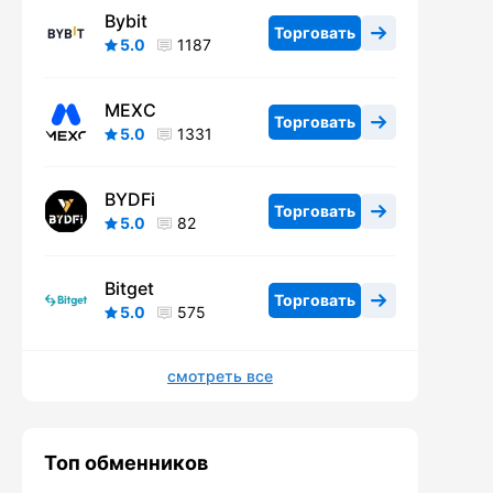
Bybit
Торговать
5.0
1187
MEXC
Торговать
5.0
1331
BYDFi
Торговать
5.0
82
Bitget
Торговать
5.0
575
смотреть все
Топ обменников