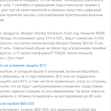
в силу 1 сентября и завершения подготовки всех правил к
 для торгов криптовалютой и намерен запустить цифровой
звали принятие закона о регулировании крипторынка важным
ии.
 продукта: Morgan Stanley Ethereum Trust под тикером MSSE
L. Фонды отслеживают цену ETH и SOL, берут комиссию 0,14%
Запуск состоялся после выхода Morgan Stanley Bitcoin Trust,
81 млн. Совокупный объем активов под управлением линейки
дуктах, а 17 июля платформа E*TRADE также открыла
е с Zero Hash.
лн на усиление защиты BTC
onsortium, в который вошли 9 компаний, включая BlackRock,
ники обязались за 3 года направить $15 млн на поддержку
ащите сети BTC, в том числе от возможных угроз со стороны
ули, что не будут централизованно управлять средствами,
делять единую позицию по его изменениям. На фоне новости
заявила о готовности выделить на исследования до $5 млн.
осле пробоя $69 000
к ключевому уровню $69 000: его уверенный пробой при