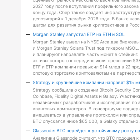
2027 году после вступления профильного закона 
концу года. Сбер также создает инфраструктуру
депозитарий к 1 декабря 2026 года. В банке на
шагом для развития рынка криптоактивов в Росс
Morgan Stanley запустил ETP на ETH и SOL
Morgan Stanley вывел на NYSE Arca два биржевых
и Morgan Stanley Solana Trust под тикером MSO
и планируют направлять часть монет в стейкинг. 
активы которого к середине июля превысили $3
ETF и ETP компании превысил $14 млрд в 22 про
спотовую торговлю криптовалютами в партнерств
Strategy и крупнейшие компании направят $15 м
Strategy сообщила о создании Bitcoin Security C
Coinbase, Fidelity Digital Assets и Galaxy. Участ
независимых разработчиков и исследования по з
квантовых компьютеров. В консорциуме подчеркн
вмешиваться в управление протоколом или опре
BTC опускался ниже $65 000, а Galaxy отдельно 
Glassnode: BTC перейдет к устойчивому росту п
Аналитики Glassnode считают, что BTC подошел 