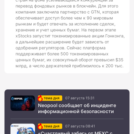
перевод фондовых рынков в блокчейн. Для этого
компания заключила партнерство с GTN, которая
обеспечивает доступ более чем к 90 мировым
рынкам и будет отвечать за исполнение сделок,
хранение и учет ценных бумаг. На первом этапе
xStocks запустит токенизированные акции Гонконга,
а дальнейшее расширение будет зависеть от
одобрения регуляторов. Сейчас платформа
поддерживает более 500 токенизированных
ценных бумаг, их совокупный оборот превысил $35
млрд, а число держателей приблизилось к 200 тыс.
тема дня
07 августа 15:31
Neopool сообщает об инциденте
информационной безопасности
тема дня
07 августа 08:41
«Счастливый забег» от MEXC с