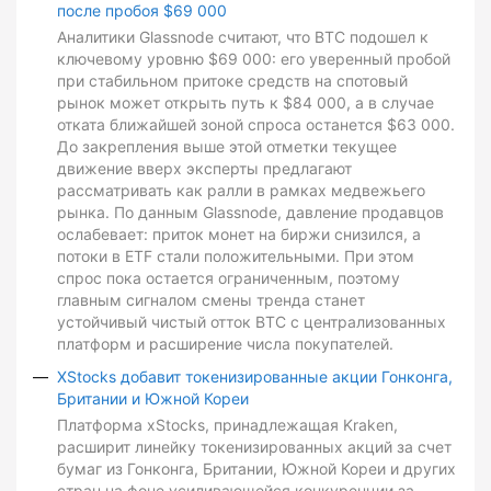
после пробоя $69 000
Аналитики Glassnode считают, что BTC подошел к
ключевому уровню $69 000: его уверенный пробой
при стабильном притоке средств на спотовый
рынок может открыть путь к $84 000, а в случае
отката ближайшей зоной спроса останется $63 000.
До закрепления выше этой отметки текущее
движение вверх эксперты предлагают
рассматривать как ралли в рамках медвежьего
рынка. По данным Glassnode, давление продавцов
ослабевает: приток монет на биржи снизился, а
потоки в ETF стали положительными. При этом
спрос пока остается ограниченным, поэтому
главным сигналом смены тренда станет
устойчивый чистый отток BTC с централизованных
платформ и расширение числа покупателей.
XStocks добавит токенизированные акции Гонконга,
Британии и Южной Кореи
Платформа xStocks, принадлежащая Kraken,
расширит линейку токенизированных акций за счет
бумаг из Гонконга, Британии, Южной Кореи и других
стран на фоне усиливающейся конкуренции за