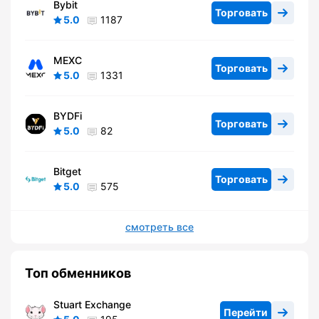
Bybit
Торговать
5.0
1187
MEXC
Торговать
5.0
1331
BYDFi
Торговать
5.0
82
Bitget
Торговать
5.0
575
смотреть все
Топ обменников
Stuart Exchange
Перейти