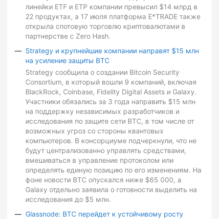
линейки ETF и ETP компании превысил $14 млрд в
22 продуктах, а 17 июля платформа E*TRADE также
открыла спотовую торговлю криптовалютами в
партнерстве с Zero Hash.
Strategy и крупнейшие компании направят $15 млн
на усиление защиты BTC
Strategy сообщила о создании Bitcoin Security
Consortium, в который вошли 9 компаний, включая
BlackRock, Coinbase, Fidelity Digital Assets и Galaxy.
Участники обязались за 3 года направить $15 млн
на поддержку независимых разработчиков и
исследования по защите сети BTC, в том числе от
возможных угроз со стороны квантовых
компьютеров. В консорциуме подчеркнули, что не
будут централизованно управлять средствами,
вмешиваться в управление протоколом или
определять единую позицию по его изменениям. На
фоне новости BTC опускался ниже $65 000, а
Galaxy отдельно заявила о готовности выделить на
исследования до $5 млн.
Glassnode: BTC перейдет к устойчивому росту