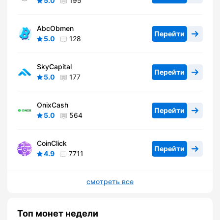
5.0
195
AbcObmen
Перейти
5.0
128
SkyCapital
Перейти
5.0
177
OnixCash
Перейти
5.0
564
CoinClick
Перейти
4.9
7711
смотреть все
Топ монет недели