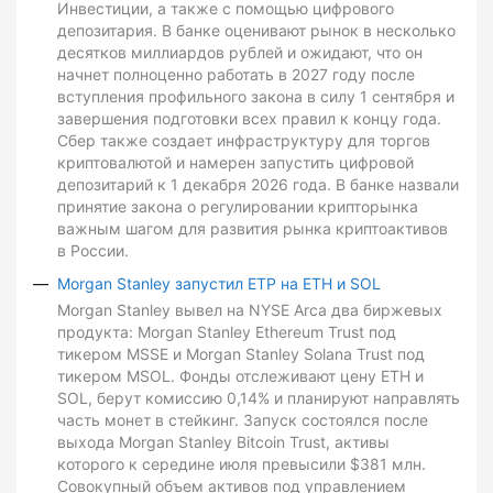
Инвестиции, а также с помощью цифрового
депозитария. В банке оценивают рынок в несколько
десятков миллиардов рублей и ожидают, что он
начнет полноценно работать в 2027 году после
вступления профильного закона в силу 1 сентября и
завершения подготовки всех правил к концу года.
Сбер также создает инфраструктуру для торгов
криптовалютой и намерен запустить цифровой
депозитарий к 1 декабря 2026 года. В банке назвали
принятие закона о регулировании крипторынка
важным шагом для развития рынка криптоактивов
в России.
Morgan Stanley запустил ETP на ETH и SOL
Morgan Stanley вывел на NYSE Arca два биржевых
продукта: Morgan Stanley Ethereum Trust под
тикером MSSE и Morgan Stanley Solana Trust под
тикером MSOL. Фонды отслеживают цену ETH и
SOL, берут комиссию 0,14% и планируют направлять
часть монет в стейкинг. Запуск состоялся после
выхода Morgan Stanley Bitcoin Trust, активы
которого к середине июля превысили $381 млн.
Совокупный объем активов под управлением