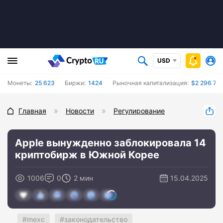
USD
Монеты:
25 623
Биржи:
1424
Рыночная капитализация:
$2 296 739
Главная
Новости
Регулирование
Apple вынужденно заблокировала 14
криптобирж в Южной Корее
1006
0
2 мин
15.04.2025
mexc
законодательство