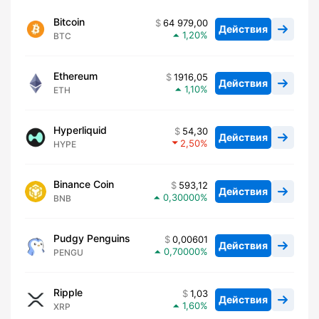
Bitcoin
64 979,00
Действия
1,20
BTC
Ethereum
1916,05
Действия
1,10
ETH
Hyperliquid
54,30
Действия
2,50
HYPE
Binance Coin
593,12
Действия
0,30000
BNB
Pudgy Penguins
0,00601
Действия
0,70000
PENGU
Ripple
1,03
Действия
1,60
XRP