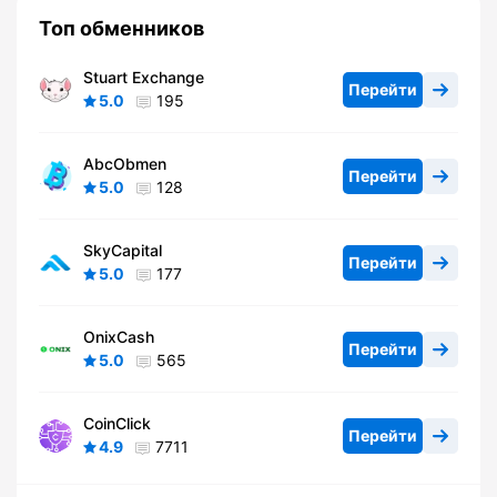
Топ обменников
Stuart Exchange
Перейти
5.0
195
AbcObmen
Перейти
5.0
128
SkyCapital
Перейти
5.0
177
OnixCash
Перейти
5.0
565
CoinClick
Перейти
4.9
7711