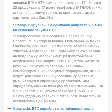
линейки ETF и ETP компании превысил $14 млрд в
22 продуктах, а 17 июля платформа E*TRADE также
открыла спотовую торговлю криптовалютами в
партнерстве с Zero Hash.
Strategy и крупнейшие компании направят $15 млн
на усиление защиты BTC
Strategy сообщила о создании Bitcoin Security
Consortium, в который вошли 9 компаний, включая
BlackRock, Coinbase, Fidelity Digital Assets и Galaxy.
Участники обязались за 3 года направить $15 млн
на поддержку независимых разработчиков и
исследования по защите сети BTC, в том числе от
возможных угроз со стороны квантовых
компьютеров. В консорциуме подчеркнули, что не
будут централизованно управлять средствами,
вмешиваться в управление протоколом или
определять единую позицию по его изменениям. На
фоне новости BTC опускался ниже $65 000, а
Galaxy отдельно заявила о готовности выделить на
исследования до $5 млн.
Glassnode: BTC перейдет к устойчивому росту