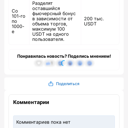
Разделят
оставшийся
Со
фьючерсный бонус
101-го
в зависимости от
200 тыс.
по
объема торгов,
USDT
1000-
максимум 100
е
USDT на одного
пользователя.
Понравилась новость? Поделись мнением!
1
Поделиться
Комментарии
Комментариев пока нет