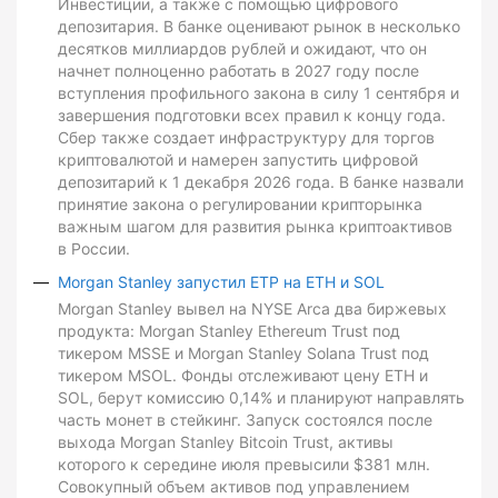
Инвестиции, а также с помощью цифрового
депозитария. В банке оценивают рынок в несколько
десятков миллиардов рублей и ожидают, что он
начнет полноценно работать в 2027 году после
вступления профильного закона в силу 1 сентября и
завершения подготовки всех правил к концу года.
Сбер также создает инфраструктуру для торгов
криптовалютой и намерен запустить цифровой
депозитарий к 1 декабря 2026 года. В банке назвали
принятие закона о регулировании крипторынка
важным шагом для развития рынка криптоактивов
в России.
Morgan Stanley запустил ETP на ETH и SOL
Morgan Stanley вывел на NYSE Arca два биржевых
продукта: Morgan Stanley Ethereum Trust под
тикером MSSE и Morgan Stanley Solana Trust под
тикером MSOL. Фонды отслеживают цену ETH и
SOL, берут комиссию 0,14% и планируют направлять
часть монет в стейкинг. Запуск состоялся после
выхода Morgan Stanley Bitcoin Trust, активы
которого к середине июля превысили $381 млн.
Совокупный объем активов под управлением