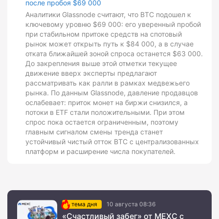
после пробоя $69 000
Аналитики Glassnode считают, что BTC подошел к
ключевому уровню $69 000: его уверенный пробой
при стабильном притоке средств на спотовый
рынок может открыть путь к $84 000, а в случае
отката ближайшей зоной спроса останется $63 000.
До закрепления выше этой отметки текущее
движение вверх эксперты предлагают
рассматривать как ралли в рамках медвежьего
рынка. По данным Glassnode, давление продавцов
ослабевает: приток монет на биржи снизился, а
потоки в ETF стали положительными. При этом
спрос пока остается ограниченным, поэтому
главным сигналом смены тренда станет
устойчивый чистый отток BTC с централизованных
платформ и расширение числа покупателей.
тема дня
10 августа 08:36
«Счастливый забег» от MEXC с