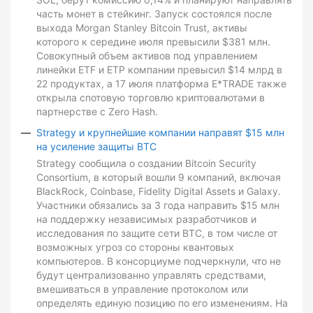
часть монет в стейкинг. Запуск состоялся после
выхода Morgan Stanley Bitcoin Trust, активы
которого к середине июля превысили $381 млн.
Совокупный объем активов под управлением
линейки ETF и ETP компании превысил $14 млрд в
22 продуктах, а 17 июля платформа E*TRADE также
открыла спотовую торговлю криптовалютами в
партнерстве с Zero Hash.
Strategy и крупнейшие компании направят $15 млн
на усиление защиты BTC
Strategy сообщила о создании Bitcoin Security
Consortium, в который вошли 9 компаний, включая
BlackRock, Coinbase, Fidelity Digital Assets и Galaxy.
Участники обязались за 3 года направить $15 млн
на поддержку независимых разработчиков и
исследования по защите сети BTC, в том числе от
возможных угроз со стороны квантовых
компьютеров. В консорциуме подчеркнули, что не
будут централизованно управлять средствами,
вмешиваться в управление протоколом или
определять единую позицию по его изменениям. На