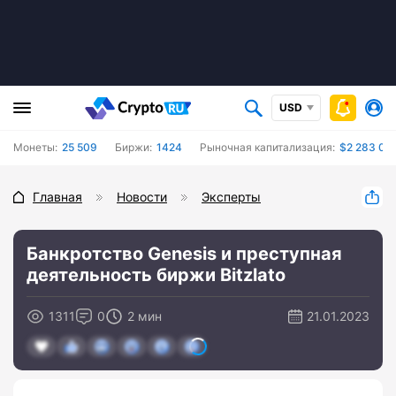
USD
Монеты:
25 509
Биржи:
1424
Рыночная капитализация:
$2 283 007
Главная
Новости
Эксперты
Банкротство Genesis и преступная
деятельность биржи Bitzlato
1311
0
2 мин
21.01.2023