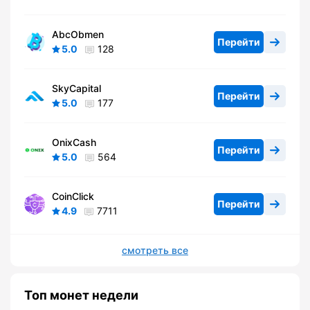
AbcObmen
Перейти
5.0
128
SkyCapital
Перейти
5.0
177
OnixCash
Перейти
5.0
564
CoinClick
Перейти
4.9
7711
смотреть все
Топ монет недели