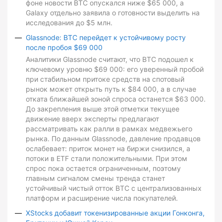
фоне новости BTC опускался ниже $65 000, а
Galaxy отдельно заявила о готовности выделить на
исследования до $5 млн.
Glassnode: BTC перейдет к устойчивому росту
после пробоя $69 000
Аналитики Glassnode считают, что BTC подошел к
ключевому уровню $69 000: его уверенный пробой
при стабильном притоке средств на спотовый
рынок может открыть путь к $84 000, а в случае
отката ближайшей зоной спроса останется $63 000.
До закрепления выше этой отметки текущее
движение вверх эксперты предлагают
рассматривать как ралли в рамках медвежьего
рынка. По данным Glassnode, давление продавцов
ослабевает: приток монет на биржи снизился, а
потоки в ETF стали положительными. При этом
спрос пока остается ограниченным, поэтому
главным сигналом смены тренда станет
устойчивый чистый отток BTC с централизованных
платформ и расширение числа покупателей.
XStocks добавит токенизированные акции Гонконга,