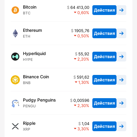
Bitcoin
64 413,00
Действия
0,60
BTC
Ethereum
1905,76
Действия
0,50
ETH
Hyperliquid
55,92
Действия
2,20
HYPE
Binance Coin
591,62
Действия
1,30
BNB
Pudgy Penguins
0,00596
Действия
2,30
PENGU
Ripple
1,04
Действия
3,30
XRP