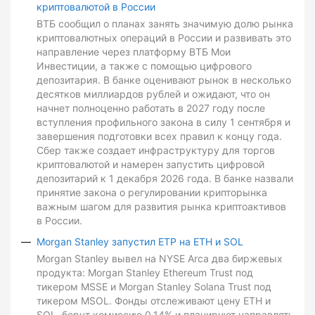
криптовалютой в России
ВТБ сообщил о планах занять значимую долю рынка
криптовалютных операций в России и развивать это
направление через платформу ВТБ Мои
Инвестиции, а также с помощью цифрового
депозитария. В банке оценивают рынок в несколько
десятков миллиардов рублей и ожидают, что он
начнет полноценно работать в 2027 году после
вступления профильного закона в силу 1 сентября и
завершения подготовки всех правил к концу года.
Сбер также создает инфраструктуру для торгов
криптовалютой и намерен запустить цифровой
депозитарий к 1 декабря 2026 года. В банке назвали
принятие закона о регулировании крипторынка
важным шагом для развития рынка криптоактивов
в России.
Morgan Stanley запустил ETP на ETH и SOL
Morgan Stanley вывел на NYSE Arca два биржевых
продукта: Morgan Stanley Ethereum Trust под
тикером MSSE и Morgan Stanley Solana Trust под
тикером MSOL. Фонды отслеживают цену ETH и
SOL, берут комиссию 0,14% и планируют направлять