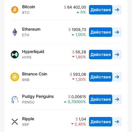
Bitcoin
64 402,00
Действия
0
BTC
Ethereum
1909,73
Действия
1,00
ETH
Hyperliquid
56,28
Действия
1,80
HYPE
Binance Coin
593,08
Действия
1,30
BNB
Pudgy Penguins
0,00615
Действия
0,70000
PENGU
Ripple
1,04
Действия
2,40
XRP