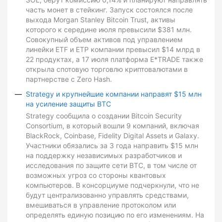
часть монет в стейкинг. Запуск состоялся после
выхода Morgan Stanley Bitcoin Trust, активы
которого к середине июля превысили $381 млн.
Совокупный объем активов под управлением
линейки ETF и ETP компании превысил $14 млрд в
22 продуктах, а 17 июля платформа E*TRADE также
открыла спотовую торговлю криптовалютами в
партнерстве с Zero Hash.
Strategy и крупнейшие компании направят $15 млн
на усиление защиты BTC
Strategy сообщила о создании Bitcoin Security
Consortium, в который вошли 9 компаний, включая
BlackRock, Coinbase, Fidelity Digital Assets и Galaxy.
Участники обязались за 3 года направить $15 млн
на поддержку независимых разработчиков и
исследования по защите сети BTC, в том числе от
возможных угроз со стороны квантовых
компьютеров. В консорциуме подчеркнули, что не
будут централизованно управлять средствами,
вмешиваться в управление протоколом или
определять единую позицию по его изменениям. На