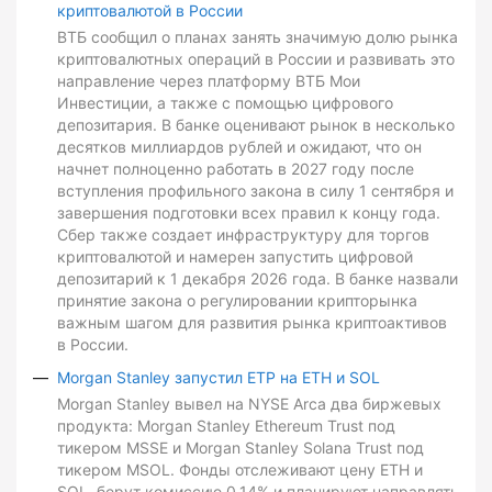
криптовалютой в России
ВТБ сообщил о планах занять значимую долю рынка
криптовалютных операций в России и развивать это
направление через платформу ВТБ Мои
Инвестиции, а также с помощью цифрового
депозитария. В банке оценивают рынок в несколько
десятков миллиардов рублей и ожидают, что он
начнет полноценно работать в 2027 году после
вступления профильного закона в силу 1 сентября и
завершения подготовки всех правил к концу года.
Сбер также создает инфраструктуру для торгов
криптовалютой и намерен запустить цифровой
депозитарий к 1 декабря 2026 года. В банке назвали
принятие закона о регулировании крипторынка
важным шагом для развития рынка криптоактивов
в России.
Morgan Stanley запустил ETP на ETH и SOL
Morgan Stanley вывел на NYSE Arca два биржевых
продукта: Morgan Stanley Ethereum Trust под
тикером MSSE и Morgan Stanley Solana Trust под
тикером MSOL. Фонды отслеживают цену ETH и
SOL, берут комиссию 0,14% и планируют направлять