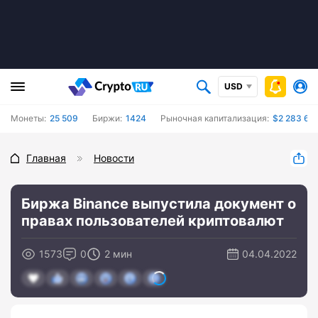
USD
Монеты:
25 509
Биржи:
1424
Рыночная капитализация:
$2 283 66
Главная
Новости
Биржа Binance выпустила документ о
правах пользователей криптовалют
1573
0
2 мин
04.04.2022