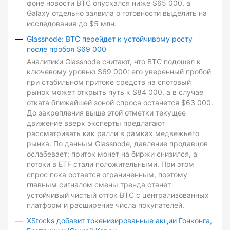
фоне новости BTC опускался ниже $65 000, а
Galaxy отдельно заявила о готовности выделить на
исследования до $5 млн.
Glassnode: BTC перейдет к устойчивому росту
после пробоя $69 000
Аналитики Glassnode считают, что BTC подошел к
ключевому уровню $69 000: его уверенный пробой
при стабильном притоке средств на спотовый
рынок может открыть путь к $84 000, а в случае
отката ближайшей зоной спроса останется $63 000.
До закрепления выше этой отметки текущее
движение вверх эксперты предлагают
рассматривать как ралли в рамках медвежьего
рынка. По данным Glassnode, давление продавцов
ослабевает: приток монет на биржи снизился, а
потоки в ETF стали положительными. При этом
спрос пока остается ограниченным, поэтому
главным сигналом смены тренда станет
устойчивый чистый отток BTC с централизованных
платформ и расширение числа покупателей.
XStocks добавит токенизированные акции Гонконга,