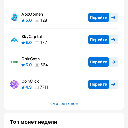
AbcObmen
Перейти
5.0
128
SkyCapital
Перейти
5.0
177
OnixCash
Перейти
5.0
564
CoinClick
Перейти
4.9
7711
смотреть все
Топ монет недели