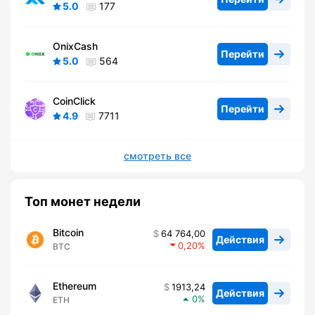
5.0
177
OnixCash
Перейти
5.0
564
CoinClick
Перейти
4.9
7711
смотреть все
Топ монет недели
Bitcoin
64 764,00
Действия
0,20
BTC
Ethereum
1913,24
Действия
0
ETH