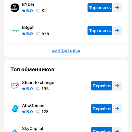
BYDFi
Торговать
5.0
82
Bitget
Торговать
5.0
575
смотреть все
Топ обменников
Stuart Exchange
Перейти
5.0
195
AbcObmen
Перейти
5.0
128
SkyCapital
Перейти