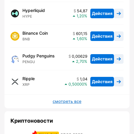
Hyperliquid
54,87
Действия
1,20
HYPE
Binance Coin
601,15
Действия
1,60
BNB
Pudgy Penguins
0,00629
Действия
2,70
PENGU
Ripple
1,04
Действия
0,50000
XRP
смотреть все
Криптоновости