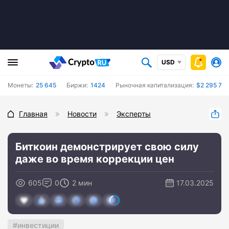
USD
Монеты:
25 645
Биржи:
1424
Рыночная капитализация:
$2 295 757
Главная
Новости
Эксперты
Биткоин демонстрирует свою силу
даже во время коррекции цен
605
0
2 мин
17.03.2025
инвестиции