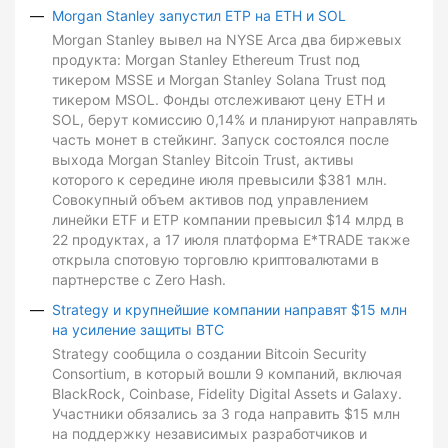
Morgan Stanley запустил ETP на ETH и SOL
Morgan Stanley вывел на NYSE Arca два биржевых
продукта: Morgan Stanley Ethereum Trust под
тикером MSSE и Morgan Stanley Solana Trust под
тикером MSOL. Фонды отслеживают цену ETH и
SOL, берут комиссию 0,14% и планируют направлять
часть монет в стейкинг. Запуск состоялся после
выхода Morgan Stanley Bitcoin Trust, активы
которого к середине июля превысили $381 млн.
Совокупный объем активов под управлением
линейки ETF и ETP компании превысил $14 млрд в
22 продуктах, а 17 июля платформа E*TRADE также
открыла спотовую торговлю криптовалютами в
партнерстве с Zero Hash.
Strategy и крупнейшие компании направят $15 млн
на усиление защиты BTC
Strategy сообщила о создании Bitcoin Security
Consortium, в который вошли 9 компаний, включая
BlackRock, Coinbase, Fidelity Digital Assets и Galaxy.
Участники обязались за 3 года направить $15 млн
на поддержку независимых разработчиков и