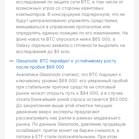
исследования по защите сети BTC, в том числе от
возможных угроз со стороны квантовых
компьютеров. В консорциуме подчеркнули, что не
будут централизованно управлять средствами,
вмешиваться в управление протоколом или
определять единую позицию по его изменениям. На
фоне новости BTC опускался ниже $65 000, а
Galaxy отдельно заявила о готовности выделить на
исследования до $5 млн.
Glassnode: BTC перейдет к устойчивому росту
после пробоя $69 000
Аналитики Glassnode считают, что BTC подошел к
ключевому уровню $69 000: его уверенный пробой
при стабильном притоке средств на спотовый
рынок может открыть путь к $84 000, а в случае
отката ближайшей зоной спроса останется $63 000.
До закрепления выше этой отметки текущее
движение вверх эксперты предлагают
рассматривать как ралли в рамках медвежьего
рынка. По данным Glassnode, давление продавцов
ослабевает: приток монет на биржи снизился, а
потоки в ETF стали положительными. При этом