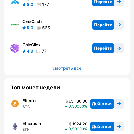
Перейти
5.0
177
OnixCash
Перейти
5.0
565
CoinClick
Перейти
4.9
7711
смотреть все
Топ монет недели
Bitcoin
65 130,00
Действия
0,50000
BTC
Ethereum
1924,26
Действия
0,50000
ETH