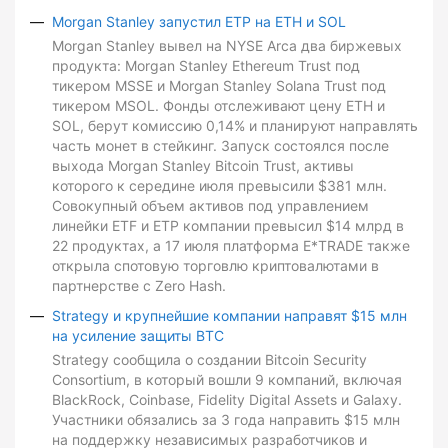
Morgan Stanley запустил ETP на ETH и SOL
Morgan Stanley вывел на NYSE Arca два биржевых
продукта: Morgan Stanley Ethereum Trust под
тикером MSSE и Morgan Stanley Solana Trust под
тикером MSOL. Фонды отслеживают цену ETH и
SOL, берут комиссию 0,14% и планируют направлять
часть монет в стейкинг. Запуск состоялся после
выхода Morgan Stanley Bitcoin Trust, активы
которого к середине июля превысили $381 млн.
Совокупный объем активов под управлением
линейки ETF и ETP компании превысил $14 млрд в
22 продуктах, а 17 июля платформа E*TRADE также
открыла спотовую торговлю криптовалютами в
партнерстве с Zero Hash.
Strategy и крупнейшие компании направят $15 млн
на усиление защиты BTC
Strategy сообщила о создании Bitcoin Security
Consortium, в который вошли 9 компаний, включая
BlackRock, Coinbase, Fidelity Digital Assets и Galaxy.
Участники обязались за 3 года направить $15 млн
на поддержку независимых разработчиков и