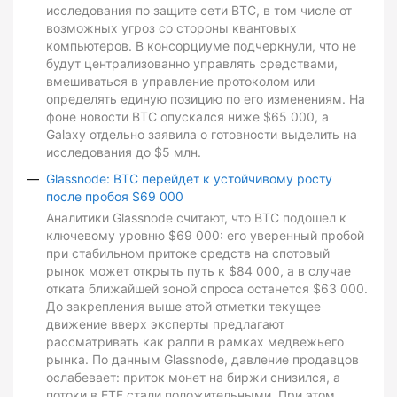
исследования по защите сети BTC, в том числе от
возможных угроз со стороны квантовых
компьютеров. В консорциуме подчеркнули, что не
будут централизованно управлять средствами,
вмешиваться в управление протоколом или
определять единую позицию по его изменениям. На
фоне новости BTC опускался ниже $65 000, а
Galaxy отдельно заявила о готовности выделить на
исследования до $5 млн.
Glassnode: BTC перейдет к устойчивому росту
после пробоя $69 000
Аналитики Glassnode считают, что BTC подошел к
ключевому уровню $69 000: его уверенный пробой
при стабильном притоке средств на спотовый
рынок может открыть путь к $84 000, а в случае
отката ближайшей зоной спроса останется $63 000.
До закрепления выше этой отметки текущее
движение вверх эксперты предлагают
рассматривать как ралли в рамках медвежьего
рынка. По данным Glassnode, давление продавцов
ослабевает: приток монет на биржи снизился, а
потоки в ETF стали положительными. При этом