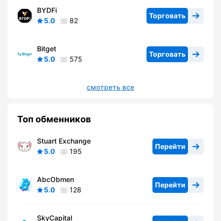
BYDFi
Торговать
5.0
82
Bitget
Торговать
5.0
575
смотреть все
Топ обменников
Stuart Exchange
Перейти
5.0
195
AbcObmen
Перейти
5.0
128
SkyCapital