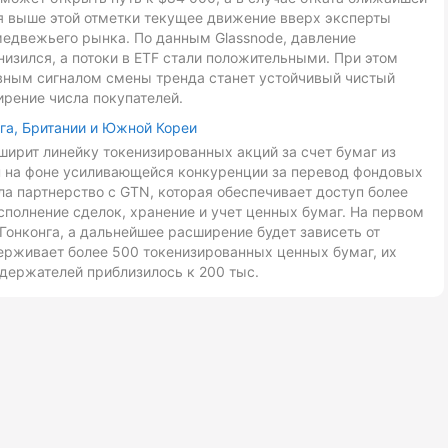
ия выше этой отметки текущее движение вверх эксперты
медвежьего рынка. По данным Glassnode, давление
низился, а потоки в ETF стали положительными. При этом
авным сигналом смены тренда станет устойчивый чистый
ирение числа покупателей.
га, Британии и Южной Кореи
ирит линейку токенизированных акций за счет бумаг из
ан на фоне усиливающейся конкуренции за перевод фондовых
ла партнерство с GTN, которая обеспечивает доступ более
сполнение сделок, хранение и учет ценных бумаг. На первом
Гонконга, а дальнейшее расширение будет зависеть от
ерживает более 500 токенизированных ценных бумаг, их
держателей приблизилось к 200 тыс.