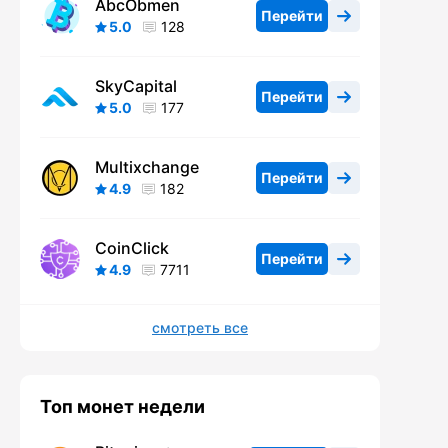
AbcObmen
Перейти
5.0
128
SkyCapital
Перейти
5.0
177
Multixchange
Перейти
4.9
182
CoinClick
Перейти
4.9
7711
смотреть все
Топ монет недели