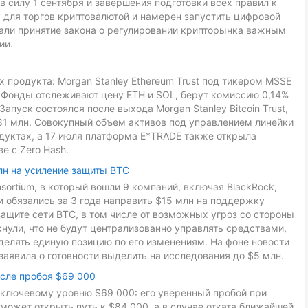
в силу 1 сентября и завершения подготовки всех правил к
 для торгов криптовалютой и намерен запустить цифровой
звали принятие закона о регулировании крипторынка важным
ии.
 продукта: Morgan Stanley Ethereum Trust под тикером MSSE
L. Фонды отслеживают цену ETH и SOL, берут комиссию 0,14%
Запуск состоялся после выхода Morgan Stanley Bitcoin Trust,
81 млн. Совокупный объем активов под управлением линейки
дуктах, а 17 июля платформа E*TRADE также открыла
е с Zero Hash.
лн на усиление защиты BTC
onsortium, в который вошли 9 компаний, включая BlackRock,
ники обязались за 3 года направить $15 млн на поддержку
ащите сети BTC, в том числе от возможных угроз со стороны
ули, что не будут централизованно управлять средствами,
делять единую позицию по его изменениям. На фоне новости
заявила о готовности выделить на исследования до $5 млн.
осле пробоя $69 000
к ключевому уровню $69 000: его уверенный пробой при
может открыть путь к $84 000, а в случае отката ближайшей