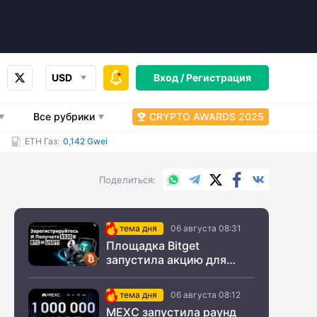
USD
Вход /
Регистрация
Все рубрики
CRYPTO AWARDS 2025
ETH Газ:
0,142 Gwei
WhatsApp
Telegram
X.com
Facebook
Вконтакт
Поделиться
тема дня
06 августа 08:31
Площадка Bitget
запустила акцию для
новых пользователей из
СНГ
тема дня
06 августа 08:12
MEXC запустила раунд