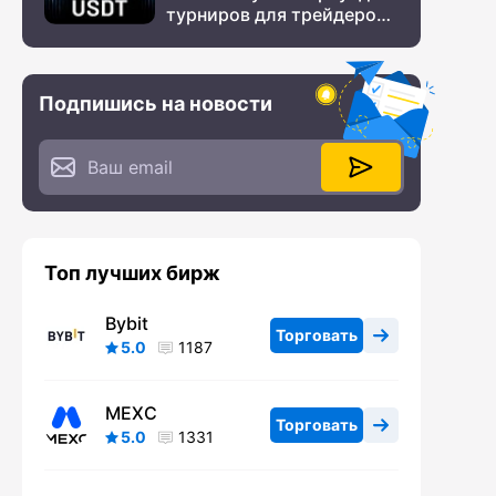
турниров для трейдеров
с крупным призовым
фондом
Подпишись на новости
Топ лучших бирж
Bybit
Торговать
5.0
1187
MEXC
Торговать
5.0
1331