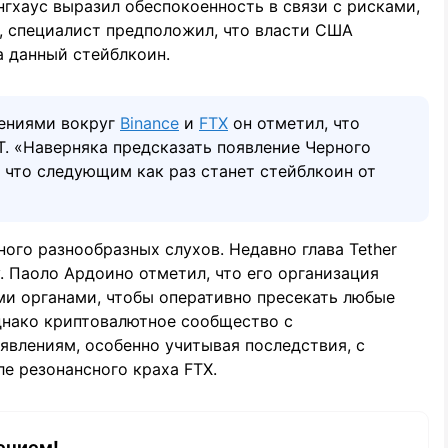
нгхаус выразил обеспокоенность в связи с рисками,
и, специалист предположил, что власти США
а данный стейблкоин.
сениями вокруг
Binance
и
FTX
он отметил, что
. «Наверняка предсказать появление Черного
 что следующим как раз станет стейблкоин от
ого разнообразных слухов. Недавно глава Tether
 Паоло Ардоино отметил, что его организация
ми органами, чтобы оперативно пресекать любые
днако криптовалютное сообщество с
влениям, особенно учитывая последствия, с
е резонансного краха FTX.
ением!