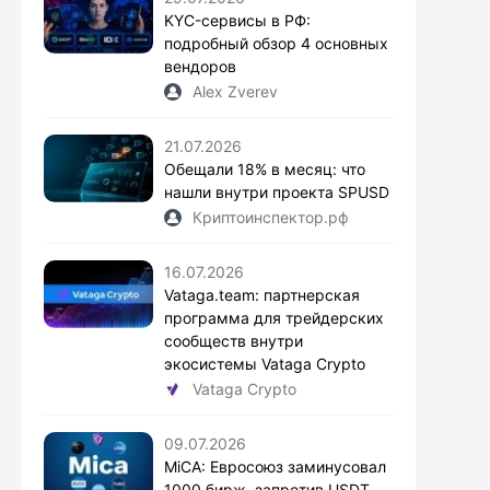
KYC-сервисы в РФ:
подробный обзор 4 основных
вендоров
Alex Zverev
21.07.2026
Обещали 18% в месяц: что
нашли внутри проекта SPUSD
Криптоинспектор.рф
16.07.2026
Vataga.team: партнерская
программа для трейдерских
сообществ внутри
экосистемы Vataga Crypto
Vataga Crypto
09.07.2026
MiCA: Евросоюз заминусовал
1000 бирж, запретив USDT.