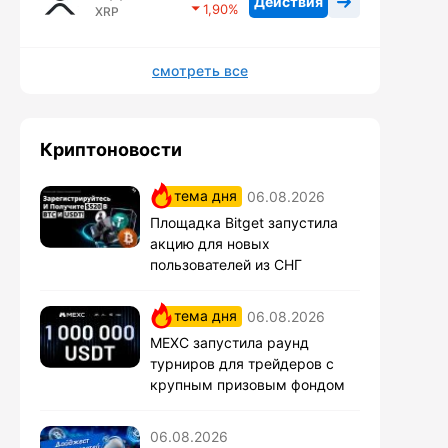
Действия
1,90
XRP
смотреть все
Криптоновости
тема дня
06.08.2026
Площадка Bitget запустила
акцию для новых
пользователей из СНГ
тема дня
06.08.2026
MEXC запустила раунд
турниров для трейдеров с
крупным призовым фондом
06.08.2026