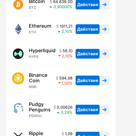
Bitcoin
64 836,00
Действия
0,90000
BTC
Ethereum
1911,21
Действия
2,10
ETH
Hyperliquid
56,10
Действия
2,10
HYPE
Binance
594,98
Coin
Действия
1,00
BNB
Pudgy
0,00626
Penguins
Действия
3,29
PENGU
Ripple
1,06