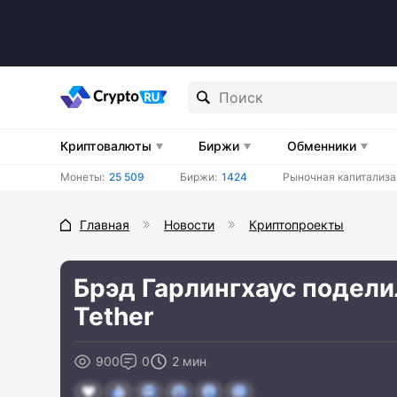
Криптовалюты
Биржи
Обменники
Монеты:
25 509
Биржи:
1424
Рыночная капитализа
Главная
Новости
Криптопроекты
Брэд Гарлингхаус подели
Tether
900
0
2 мин