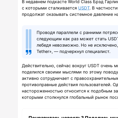
В недавнем подкасте World Class Брэд Гарли
с которыми сталкивается
USDT
. В частност
продолжат оказывать системное давление н
Проводя параллели с ранними потря
следующим как раз может стать USDT
лебедя невозможно. Но не исключено,
Tether», — подчеркнул специалист.
Действительно, сейчас вокруг USDT очень мн
поделился своими мыслями по этому поводу.
активно сотрудничает с правоохранительны
противоправные действия пользователей. О
настороженностью относится к подобным зая
которыми столкнулся глобальный рынок посл
Понравилась новость? Поделись мн