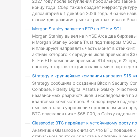
2027 году после вступления профильного закона 
концу года. Сбер также создает инфраструктуру
депозитарий к 1 декабря 2026 года. В банке на
шагом для развития рынка криптоактивов в Росс
Morgan Stanley запустил ETP на ETH и SOL
Morgan Stanley вывел на NYSE Arca два биржевых
и Morgan Stanley Solana Trust под тикером MSO
и планируют направлять часть монет в стейкинг. 
активы которого к середине июля превысили $3
ETF и ETP компании превысил $14 млрд в 22 про
спотовую торговлю криптовалютами в партнерств
Strategy и крупнейшие компании направят $15 м
Strategy сообщила о создании Bitcoin Security C
Coinbase, Fidelity Digital Assets и Galaxy. Участ
независимых разработчиков и исследования по з
квантовых компьютеров. В консорциуме подчеркн
вмешиваться в управление протоколом или опре
BTC опускался ниже $65 000, а Galaxy отдельно 
Glassnode: BTC перейдет к устойчивому росту п
Аналитики Glassnode считают, что BTC подошел 
стабильном притоке средств на спотовый рынок 