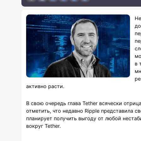
Не
до
пе
пе
сл
мо
в 
мн
ре
активно расти.
В свою очередь глава Tether всячески отриц
отметить, что недавно Ripple представила с
планирует получить выгоду от любой нестаб
вокруг Tether.