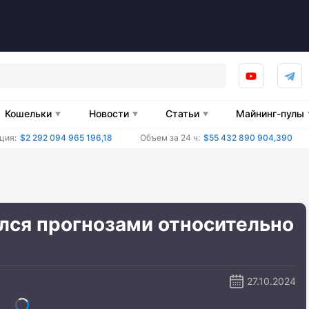
Кошельки
Новости
Статьи
Майнинг-пулы
ция:
$2 292 094 965 196,18
Объем за 24 ч:
$55 432 890 904,390
лся прогнозами относительно
27.10.2024