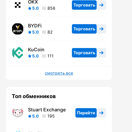
OKX
Торговать
5.0
856
BYDFi
Торговать
5.0
82
KuCoin
Торговать
5.0
111
смотреть все
Топ обменников
Stuart Exchange
Перейти
5.0
195