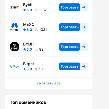
Bybit
Торговать
5.0
1187
MEXC
Торговать
5.0
1331
BYDFi
Торговать
5.0
82
Bitget
Торговать
5.0
575
смотреть все
Топ обменников