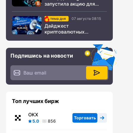
запустила акцию для
новых пользователей из
СНГ
тема дня
07 августа 08:15
Дайджест
криптовалютных
новостей за ночь 07
августа 2026 года
Подпишись на новости
Топ лучших бирж
OKX
Торговать
5.0
856