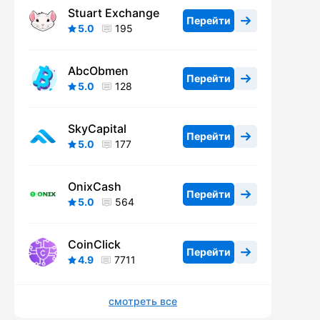
Stuart Exchange
Перейти
5.0
195
AbcObmen
Перейти
5.0
128
SkyCapital
Перейти
5.0
177
OnixCash
Перейти
5.0
564
CoinClick
Перейти
4.9
7711
смотреть все