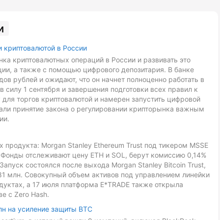
и
и криптовалютой в России
ка криптовалютных операций в России и развивать это
ии, а также с помощью цифрового депозитария. В банке
ов рублей и ожидают, что он начнет полноценно работать в
в силу 1 сентября и завершения подготовки всех правил к
 для торгов криптовалютой и намерен запустить цифровой
звали принятие закона о регулировании крипторынка важным
ии.
 продукта: Morgan Stanley Ethereum Trust под тикером MSSE
L. Фонды отслеживают цену ETH и SOL, берут комиссию 0,14%
Запуск состоялся после выхода Morgan Stanley Bitcoin Trust,
81 млн. Совокупный объем активов под управлением линейки
дуктах, а 17 июля платформа E*TRADE также открыла
е с Zero Hash.
лн на усиление защиты BTC