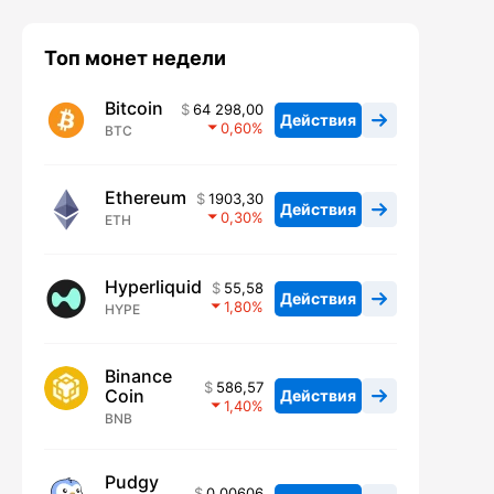
Топ монет недели
Bitcoin
64 298,00
Действия
0,60
BTC
Ethereum
1903,30
Действия
0,30
ETH
Hyperliquid
55,58
Действия
1,80
HYPE
Binance
586,57
Coin
Действия
1,40
BNB
Pudgy
0,00606