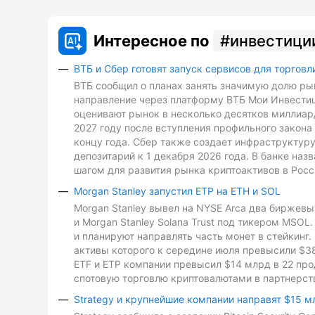
Интересное по
инвестици
ВТБ и Сбер готовят запуск сервисов для торговл
ВТБ сообщил о планах занять значимую долю рын
направление через платформу ВТБ Мои Инвестиц
оценивают рынок в несколько десятков миллиард
2027 году после вступления профильного закона 
концу года. Сбер также создает инфраструктуру
депозитарий к 1 декабря 2026 года. В банке на
шагом для развития рынка криптоактивов в Росс
Morgan Stanley запустил ETP на ETH и SOL
Morgan Stanley вывел на NYSE Arca два биржевых
и Morgan Stanley Solana Trust под тикером MSO
и планируют направлять часть монет в стейкинг. 
активы которого к середине июля превысили $3
ETF и ETP компании превысил $14 млрд в 22 про
спотовую торговлю криптовалютами в партнерств
Strategy и крупнейшие компании направят $15 м