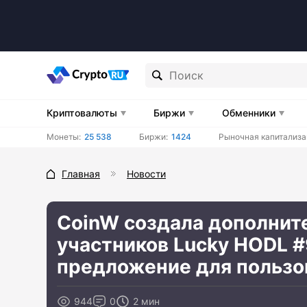
Криптовалюты
Биржи
Обменники
Монеты:
25 538
Биржи:
1424
Рыночная капитализа
Главная
Новости
CoinW создала дополнит
участников Lucky HODL #
предложение для пользо
944
0
2 мин