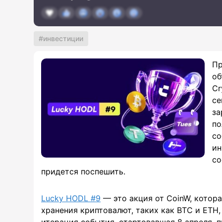
инвестиции
Пр
об
Cr
се
за
по
со
ин
со
придется поспешить.
Lucky HODL #9
— это акция от CoinW, котора
хранения криптовалют, таких как BTC и ETH,
итерация события, стартовавшая 8 апреля, 