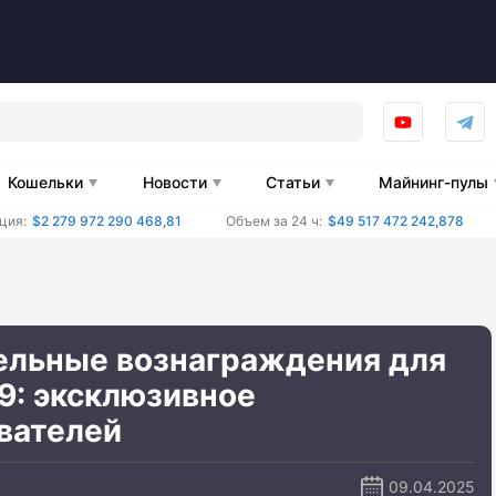
Кошельки
Новости
Статьи
Майнинг-пулы
ция:
$2 279 972 290 468,81
Объем за 24 ч:
$49 517 472 242,878
ельные вознаграждения для
9: эксклюзивное
вателей
09.04.2025