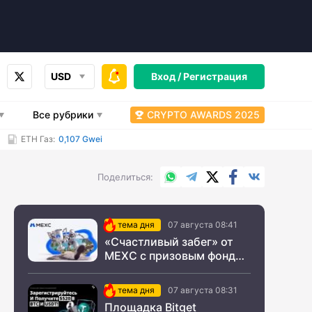
USD
Вход /
Регистрация
Все рубрики
CRYPTO AWARDS 2025
ETH Газ:
0,107 Gwei
WhatsApp
Telegram
X.com
Facebook
Вконтакт
Поделиться
тема дня
07 августа 08:41
«Счастливый забег» от
MEXC с призовым фондом
$200 000
тема дня
07 августа 08:31
Площадка Bitget