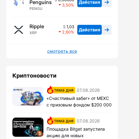
Penguins
Действия
3,50
PENGU
Ripple
1,03
Действия
2,60
XRP
смотреть все
Криптоновости
тема дня
07.08.2026
«Счастливый забег» от MEXC
с призовым фондом $200 000
тема дня
07.08.2026
Площадка Bitget запустила
акцию для новых