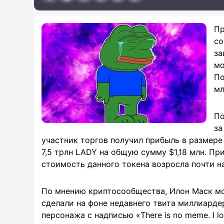
Пр
со
за
мо
По
мл
По
за
участник торгов получил прибыль в размере
7,5 трлн LADY на общую сумму $1,18 млн. Пр
стоимость данного токена возросла почти на
По мнению криптосообщества, Илон Маск мо
сделали на фоне недавнего твита миллиарде
персонажа с надписью «There is no meme. I 