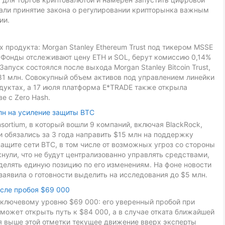
звали принятие закона о регулировании крипторынка важным
ии.
 продукта: Morgan Stanley Ethereum Trust под тикером MSSE
L. Фонды отслеживают цену ETH и SOL, берут комиссию 0,14%
Запуск состоялся после выхода Morgan Stanley Bitcoin Trust,
81 млн. Совокупный объем активов под управлением линейки
дуктах, а 17 июля платформа E*TRADE также открыла
е с Zero Hash.
лн на усиление защиты BTC
onsortium, в который вошли 9 компаний, включая BlackRock,
ники обязались за 3 года направить $15 млн на поддержку
ащите сети BTC, в том числе от возможных угроз со стороны
ули, что не будут централизованно управлять средствами,
делять единую позицию по его изменениям. На фоне новости
заявила о готовности выделить на исследования до $5 млн.
осле пробоя $69 000
к ключевому уровню $69 000: его уверенный пробой при
может открыть путь к $84 000, а в случае отката ближайшей
ия выше этой отметки текущее движение вверх эксперты