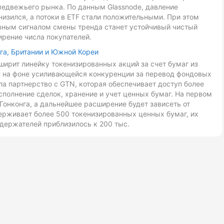
медвежьего рынка. По данным Glassnode, давление
низился, а потоки в ETF стали положительными. При этом
авным сигналом смены тренда станет устойчивый чистый
ирение числа покупателей.
га, Британии и Южной Кореи
ирит линейку токенизированных акций за счет бумаг из
ан на фоне усиливающейся конкуренции за перевод фондовых
ла партнерство с GTN, которая обеспечивает доступ более
сполнение сделок, хранение и учет ценных бумаг. На первом
Гонконга, а дальнейшее расширение будет зависеть от
ерживает более 500 токенизированных ценных бумаг, их
держателей приблизилось к 200 тыс.