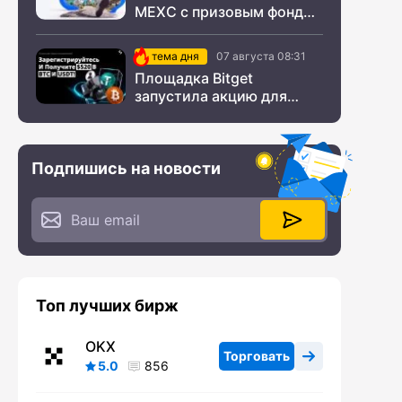
MEXC с призовым фондом
$200 000
тема дня
07 августа 08:31
Площадка Bitget
запустила акцию для
новых пользователей из
СНГ
Подпишись на новости
Топ лучших бирж
OKX
Торговать
5.0
856