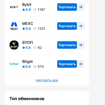
Bybit
Торговать
5.0
1187
MEXC
Торговать
5.0
1331
BYDFi
Торговать
5.0
82
Bitget
Торговать
5.0
575
смотреть все
Топ обменников