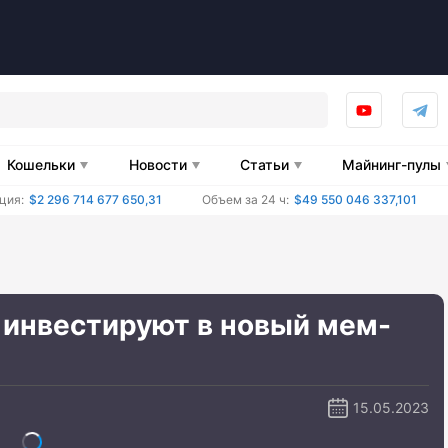
Кошельки
Новости
Статьи
Майнинг-пулы
ция:
$2 296 714 677 650,31
Объем за 24 ч:
$49 550 046 337,101
 инвестируют в новый мем-
15.05.2023