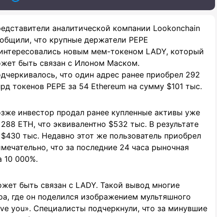
едставители аналитической компании Lookonchain
общили, что крупные держатели PEPE
интересовались новым мем-токеном LADY, который
жет быть связан с Илоном Маском.
дчеркивалось, что один адрес ранее приобрел 292
рд токенов PEPE за 54 Ethereum на сумму $101 тыс.
зже инвестор продал ранее купленные активы уже
 288 ETH, что эквивалентно $532 тыс. В результате
 $430 тыс. Недавно этот же пользователь приобрел
имечательно, что за последние 24 часа рыночная
 10 000%.
жет быть связан с LADY. Такой вывод многие
ра, где он поделился изображением мультяшного
love you». Специалисты подчеркнули, что за минувшие