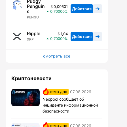
Pudgy
Penguin
0,00601
Действия
s
0,70000
PENGU
Ripple
1,04
Действия
0,70000
XRP
смотреть все
Криптоновости
тема дня
07.08.2026
Neopool сообщает об
инциденте информационной
безопасности
тема дня
07.08.2026