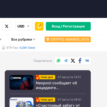
USD
Вход /
Регистрация
Все рубрики
CRYPTO AWARDS 2025
ETH Газ:
0,061 Gwei
WhatsApp
Telegram
X.com
Facebook
Вконтакт
Поделиться
тема дня
07 августа 15:31
Neopool сообщает об
инциденте
информационной
безопасности
тема дня
07 августа 08:41
«Счастливый забег» от