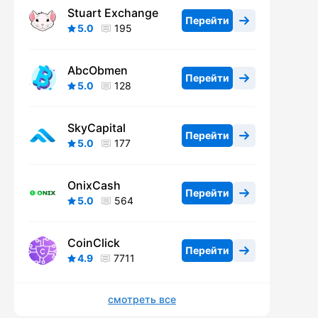
Stuart Exchange
Перейти
5.0
195
AbcObmen
Перейти
5.0
128
SkyCapital
Перейти
5.0
177
OnixCash
Перейти
5.0
564
CoinClick
Перейти
4.9
7711
смотреть все