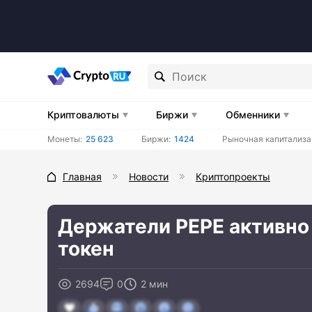
Криптовалюты
Биржи
Обменники
Монеты:
25 623
Биржи:
1424
Рыночная капитализа
Главная
Новости
Криптопроекты
Держатели PEPE активно
токен
2694
0
2 мин