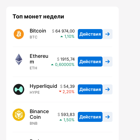
Топ монет недели
Bitcoin
64 974,00
Действия
1,10
BTC
Ethereu
1915,74
m
Действия
0,60000
ETH
Hyperliquid
54,39
Действия
2,20
HYPE
Binance
593,83
Coin
Действия
1,50
BNB