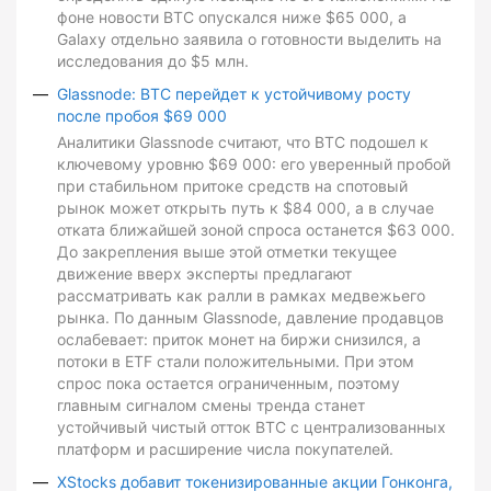
фоне новости BTC опускался ниже $65 000, а
Galaxy отдельно заявила о готовности выделить на
исследования до $5 млн.
Glassnode: BTC перейдет к устойчивому росту
после пробоя $69 000
Аналитики Glassnode считают, что BTC подошел к
ключевому уровню $69 000: его уверенный пробой
при стабильном притоке средств на спотовый
рынок может открыть путь к $84 000, а в случае
отката ближайшей зоной спроса останется $63 000.
До закрепления выше этой отметки текущее
движение вверх эксперты предлагают
рассматривать как ралли в рамках медвежьего
рынка. По данным Glassnode, давление продавцов
ослабевает: приток монет на биржи снизился, а
потоки в ETF стали положительными. При этом
спрос пока остается ограниченным, поэтому
главным сигналом смены тренда станет
устойчивый чистый отток BTC с централизованных
платформ и расширение числа покупателей.
XStocks добавит токенизированные акции Гонконга,