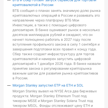
криптовалютой в России
ВТБ сообщил о планах занять значимую долю рынка
криптовалютных операций в России и развивать это
направление через платформу ВТБ Мои
Инвестиции, а также с помощью цифрового
депозитария. В банке оценивают рынок в несколько
десятков миллиардов рублей и ожидают, что он
начнет полноценно работать в 2027 году после
вступления профильного закона в силу 1 сентября и
завершения подготовки всех правил к концу года.
Сбер также создает инфраструктуру для торгов
криптовалютой и намерен запустить цифровой
депозитарий к 1 декабря 2026 года. В банке назвали
принятие закона о регулировании крипторынка
важным шагом для развития рынка криптоактивов
в России.
Morgan Stanley запустил ETP на ETH и SOL
Morgan Stanley вывел на NYSE Arca два биржевых
продукта: Morgan Stanley Ethereum Trust под
тикером MSSE и Morgan Stanley Solana Trust под
тикером MSOL. Фонды отслеживают цену ETH и