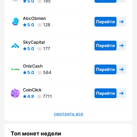
5.0
195
AbcObmen
Перейти
5.0
128
SkyCapital
Перейти
5.0
177
OnixCash
Перейти
5.0
564
CoinClick
Перейти
4.9
7711
смотреть все
Топ монет недели