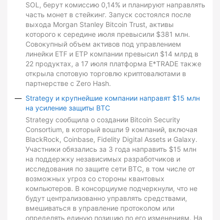
SOL, берут комиссию 0,14% и планируют направлять
часть монет в стейкинг. Запуск состоялся после
выхода Morgan Stanley Bitcoin Trust, активы
которого к середине июля превысили $381 млн.
Совокупный объем активов под управлением
линейки ETF и ETP компании превысил $14 млрд в
22 продуктах, а 17 июля платформа E*TRADE также
открыла спотовую торговлю криптовалютами в
партнерстве с Zero Hash.
Strategy и крупнейшие компании направят $15 млн
на усиление защиты BTC
Strategy сообщила о создании Bitcoin Security
Consortium, в который вошли 9 компаний, включая
BlackRock, Coinbase, Fidelity Digital Assets и Galaxy.
Участники обязались за 3 года направить $15 млн
на поддержку независимых разработчиков и
исследования по защите сети BTC, в том числе от
возможных угроз со стороны квантовых
компьютеров. В консорциуме подчеркнули, что не
будут централизованно управлять средствами,
вмешиваться в управление протоколом или
определять единую позицию по его изменениям. На