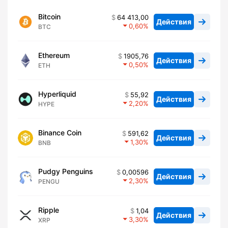
Bitcoin
64 413,00
Действия
0,60
BTC
Ethereum
1905,76
Действия
0,50
ETH
Hyperliquid
55,92
Действия
2,20
HYPE
Binance Coin
591,62
Действия
1,30
BNB
Pudgy Penguins
0,00596
Действия
2,30
PENGU
Ripple
1,04
Действия
3,30
XRP