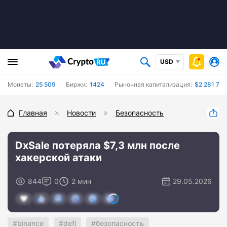
USD
Монеты:
25 509
Биржи:
1424
Рыночная капитализация:
$2 281 79
Главная
Новости
Безопасность
DxSale потеряла $7,3 млн после
хакерской атаки
844
0
2 мин
29.05.2026
binance
defi
безопасность