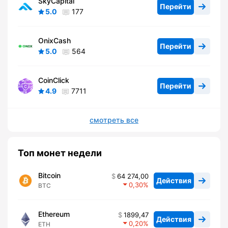
SkyCapital
Перейти
5.0
177
OnixCash
Перейти
5.0
564
CoinClick
Перейти
4.9
7711
смотреть все
Топ монет недели
Bitcoin
64 274,00
Действия
0,30
BTC
Ethereum
1899,47
Действия
0,20
ETH