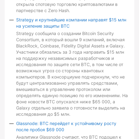
открыла спотовую торговлю криптовалютами в
партнерстве с Zero Hash.
Strategy и крупнейшие компании направят $15 млн
на усиление защиты BTC
Strategy сообщила о создании Bitcoin Security
Consortium, в который вошли 9 компаний, включая
BlackRock, Coinbase, Fidelity Digital Assets и Galaxy.
Участники обязались за 3 года направить $15 млн
на поддержку независимых разработчиков и
исследования по защите сети BTC, в том числе от
возможных угроз со стороны квантовых
компьютеров. В консорциуме подчеркнули, что не
будут централизованно управлять средствами,
вмешиваться в управление протоколом или
определять единую позицию по его изменениям. На
фоне новости BTC опускался ниже $65 000, а
Galaxy отдельно заявила о готовности выделить на
исследования до $5 млн.
Glassnode: BTC перейдет к устойчивому росту
после пробоя $69 000
Аналитики Glassnode считают, что BTC подошел к