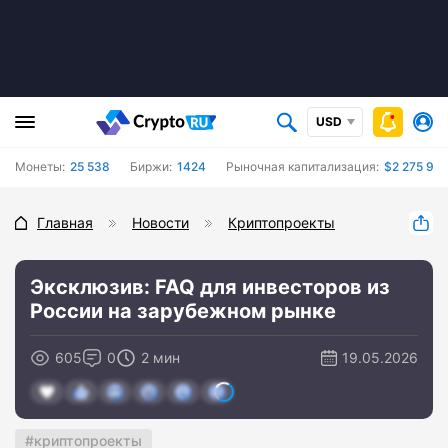
USD
Монеты:
25 538
Биржи:
1424
Рыночная капитализация:
$2 275 97
Главная
Новости
Криптопроекты
Эксклюзив: FAQ для инвесторов из
России на зарубежном рынке
605
0
2 мин
19.05.2026
криптопроекты