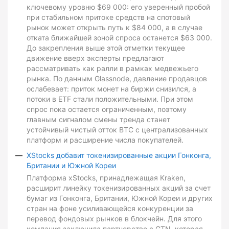
ключевому уровню $69 000: его уверенный пробой
при стабильном притоке средств на спотовый
рынок может открыть путь к $84 000, а в случае
отката ближайшей зоной спроса останется $63 000.
До закрепления выше этой отметки текущее
движение вверх эксперты предлагают
рассматривать как ралли в рамках медвежьего
рынка. По данным Glassnode, давление продавцов
ослабевает: приток монет на биржи снизился, а
потоки в ETF стали положительными. При этом
спрос пока остается ограниченным, поэтому
главным сигналом смены тренда станет
устойчивый чистый отток BTC с централизованных
платформ и расширение числа покупателей.
XStocks добавит токенизированные акции Гонконга,
Британии и Южной Кореи
Платформа xStocks, принадлежащая Kraken,
расширит линейку токенизированных акций за счет
бумаг из Гонконга, Британии, Южной Кореи и других
стран на фоне усиливающейся конкуренции за
перевод фондовых рынков в блокчейн. Для этого
компания заключила партнерство с GTN, которая