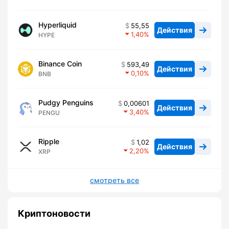
Hyperliquid
55,55
Действия
1,40
HYPE
Binance Coin
593,49
Действия
0,10
BNB
Pudgy Penguins
0,00601
Действия
3,40
PENGU
Ripple
1,02
Действия
2,20
XRP
смотреть все
Криптоновости