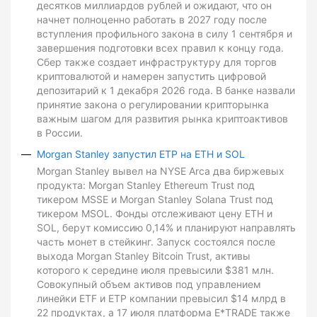
десятков миллиардов рублей и ожидают, что он
начнет полноценно работать в 2027 году после
вступления профильного закона в силу 1 сентября и
завершения подготовки всех правил к концу года.
Сбер также создает инфраструктуру для торгов
криптовалютой и намерен запустить цифровой
депозитарий к 1 декабря 2026 года. В банке назвали
принятие закона о регулировании крипторынка
важным шагом для развития рынка криптоактивов
в России.
Morgan Stanley запустил ETP на ETH и SOL
Morgan Stanley вывел на NYSE Arca два биржевых
продукта: Morgan Stanley Ethereum Trust под
тикером MSSE и Morgan Stanley Solana Trust под
тикером MSOL. Фонды отслеживают цену ETH и
SOL, берут комиссию 0,14% и планируют направлять
часть монет в стейкинг. Запуск состоялся после
выхода Morgan Stanley Bitcoin Trust, активы
которого к середине июля превысили $381 млн.
Совокупный объем активов под управлением
линейки ETF и ETP компании превысил $14 млрд в
22 продуктах, а 17 июля платформа E*TRADE также