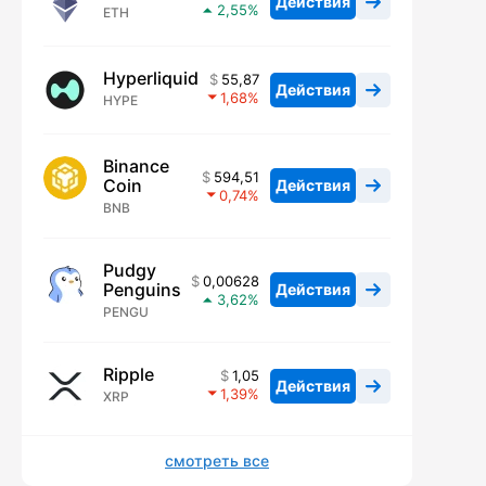
Действия
2,55
ETH
Hyperliquid
55,87
Действия
1,68
HYPE
Binance
594,51
Coin
Действия
0,74
BNB
Pudgy
0,00628
Penguins
Действия
3,62
PENGU
Ripple
1,05
Действия
1,39
XRP
смотреть все