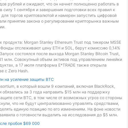
ов рублей и ожидают, что он начнет полноценно работать в
в силу 1 сентября и завершения подготовки всех правил к
 для торгов криптовалютой и намерен запустить цифровой
звали принятие закона о регулировании крипторынка важным
ии.
 продукта: Morgan Stanley Ethereum Trust под тикером MSSE
L. Фонды отслеживают цену ETH и SOL, берут комиссию 0,14%
Запуск состоялся после выхода Morgan Stanley Bitcoin Trust,
81 млн. Совокупный объем активов под управлением линейки
дуктах, а 17 июля платформа E*TRADE также открыла
е с Zero Hash.
лн на усиление защиты BTC
onsortium, в который вошли 9 компаний, включая BlackRock,
ники обязались за 3 года направить $15 млн на поддержку
ащите сети BTC, в том числе от возможных угроз со стороны
ули, что не будут централизованно управлять средствами,
делять единую позицию по его изменениям. На фоне новости
заявила о готовности выделить на исследования до $5 млн.
осле пробоя $69 000