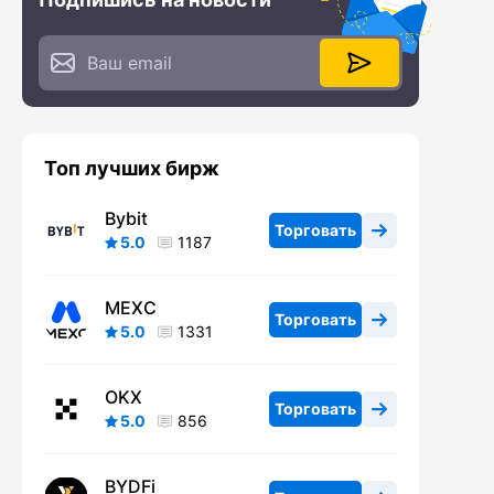
Топ лучших бирж
Bybit
Торговать
5.0
1187
MEXC
Торговать
5.0
1331
OKX
Торговать
5.0
856
BYDFi