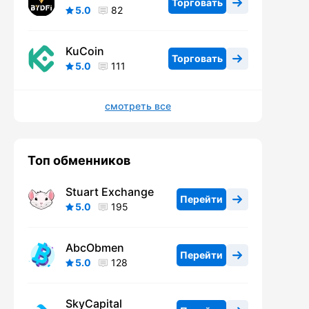
Торговать
5.0
82
KuCoin
Торговать
5.0
111
смотреть все
Топ обменников
Stuart Exchange
Перейти
5.0
195
AbcObmen
Перейти
5.0
128
SkyCapital