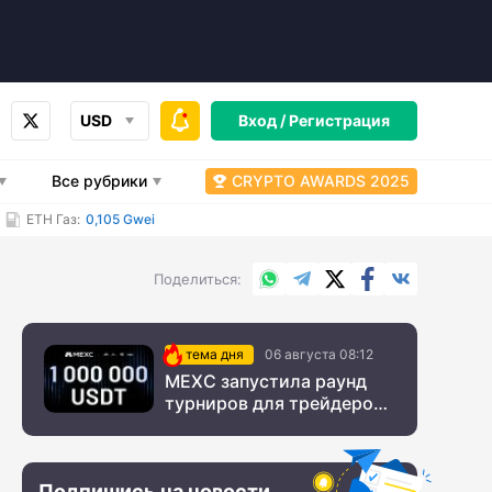
USD
Вход /
Регистрация
Все рубрики
CRYPTO AWARDS 2025
ETH Газ:
0,105 Gwei
WhatsApp
Telegram
X.com
Facebook
Вконтакт
Поделиться
тема дня
06 августа 08:12
MEXC запустила раунд
турниров для трейдеров
с крупным призовым
фондом
Подпишись на новости