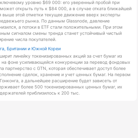
к ключевому уровню $69 000: его уверенный пробой при
может открыть путь к $84 000, а в случае отката ближайшей
ия выше этой отметки текущее движение вверх эксперты
медвежьего рынка. По данным Glassnode, давление
низился, а потоки в ETF стали положительными. При этом
авным сигналом смены тренда станет устойчивый чистый
ирение числа покупателей.
га, Британии и Южной Кореи
ирит линейку токенизированных акций за счет бумаг из
ан на фоне усиливающейся конкуренции за перевод фондовых
ла партнерство с GTN, которая обеспечивает доступ более
сполнение сделок, хранение и учет ценных бумаг. На первом
Гонконга, а дальнейшее расширение будет зависеть от
ерживает более 500 токенизированных ценных бумаг, их
держателей приблизилось к 200 тыс.