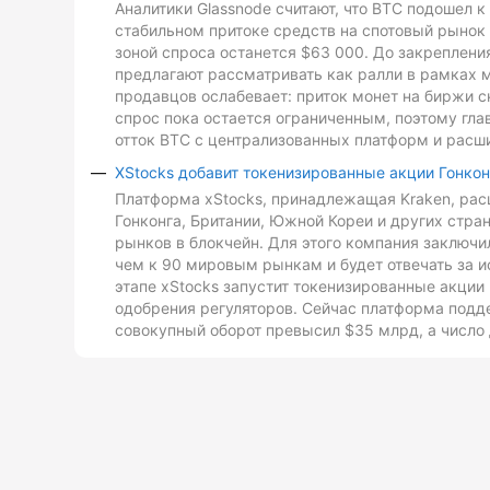
Аналитики Glassnode считают, что BTC подошел 
стабильном притоке средств на спотовый рынок 
зоной спроса останется $63 000. До закреплен
предлагают рассматривать как ралли в рамках 
продавцов ослабевает: приток монет на биржи с
спрос пока остается ограниченным, поэтому гл
отток BTC с централизованных платформ и расш
XStocks добавит токенизированные акции Гонкон
Платформа xStocks, принадлежащая Kraken, расш
Гонконга, Британии, Южной Кореи и других стр
рынков в блокчейн. Для этого компания заключи
чем к 90 мировым рынкам и будет отвечать за и
этапе xStocks запустит токенизированные акции 
одобрения регуляторов. Сейчас платформа подд
совокупный оборот превысил $35 млрд, а число 