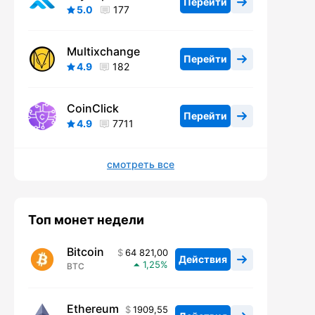
Перейти
5.0
177
Multixchange
Перейти
4.9
182
CoinClick
Перейти
4.9
7711
смотреть все
Топ монет недели
Bitcoin
64 821,00
Действия
1,25
BTC
Ethereum
1909,55