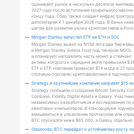
оценивают рынок в несколько десятков миллиард
2027 году после вступления профильного закона 
концу года. Сбер также создает инфраструктуру
депозитарий к 1 декабря 2026 года. В банке на
шагом для развития рынка криптоактивов в Росс
Morgan Stanley запустил ETP на ETH и SOL
Morgan Stanley вывел на NYSE Arca два биржевых
и Morgan Stanley Solana Trust под тикером MSO
и планируют направлять часть монет в стейкинг. 
активы которого к середине июля превысили $3
ETF и ETP компании превысил $14 млрд в 22 про
спотовую торговлю криптовалютами в партнерств
Strategy и крупнейшие компании направят $15 м
Strategy сообщила о создании Bitcoin Security C
Coinbase, Fidelity Digital Assets и Galaxy. Участ
независимых разработчиков и исследования по з
квантовых компьютеров. В консорциуме подчеркн
вмешиваться в управление протоколом или опре
BTC опускался ниже $65 000, а Galaxy отдельно 
Glassnode: BTC перейдет к устойчивому росту п