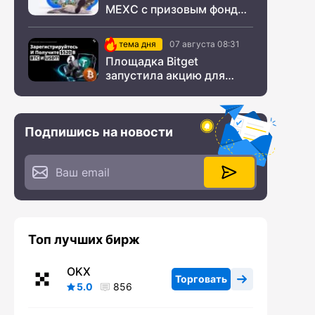
MEXC с призовым фондом
$200 000
тема дня
07 августа 08:31
Площадка Bitget
запустила акцию для
новых пользователей из
СНГ
Подпишись на новости
Топ лучших бирж
OKX
Торговать
5.0
856