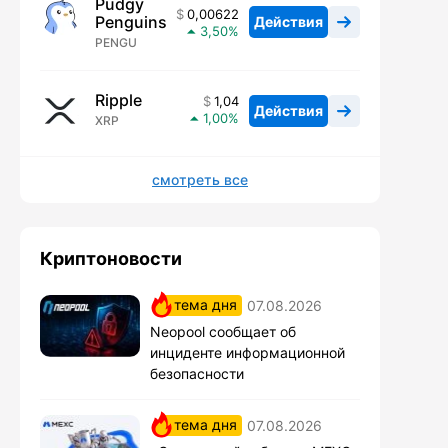
Pudgy
0,00622
Penguins
Действия
3,50
PENGU
Ripple
1,04
Действия
1,00
XRP
смотреть все
Криптоновости
тема дня
07.08.2026
Neopool сообщает об
инциденте информационной
безопасности
тема дня
07.08.2026