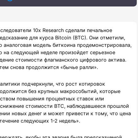
следователи 10x Research сделали печальное
едсказание для курса Bitсoin (BTC). Они отметили,
о аналоговая модель биткоина продемонстрировала,
о на следующей неделе произойдет серьезное
дение стоимости флагманского цифрового актива.
тем снова продолжится «бычье ралли».
алитики подчеркнули, что рост котировок
одолжится без крупных макрособытий, которые
дством повышения процентных ставок или
 снижение стоимости BTC, наблюдавшееся прошлой
нии новых денег и может привести к тому, что цена
течение следующих 1-2 недель».
тверждать, якобы эта авария была предсказуемой.