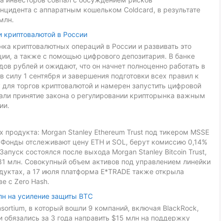
нцидента с аппаратным кошельком Coldcard, в результате
млн.
и криптовалютой в России
ка криптовалютных операций в России и развивать это
ии, а также с помощью цифрового депозитария. В банке
ов рублей и ожидают, что он начнет полноценно работать в
в силу 1 сентября и завершения подготовки всех правил к
 для торгов криптовалютой и намерен запустить цифровой
звали принятие закона о регулировании крипторынка важным
ии.
 продукта: Morgan Stanley Ethereum Trust под тикером MSSE
L. Фонды отслеживают цену ETH и SOL, берут комиссию 0,14%
Запуск состоялся после выхода Morgan Stanley Bitcoin Trust,
81 млн. Совокупный объем активов под управлением линейки
дуктах, а 17 июля платформа E*TRADE также открыла
е с Zero Hash.
лн на усиление защиты BTC
onsortium, в который вошли 9 компаний, включая BlackRock,
ники обязались за 3 года направить $15 млн на поддержку