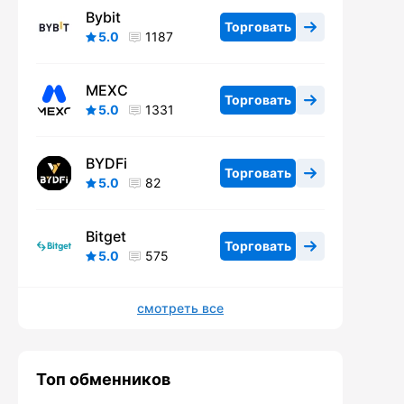
Bybit
Торговать
5.0
1187
MEXC
Торговать
5.0
1331
BYDFi
Торговать
5.0
82
Bitget
Торговать
5.0
575
смотреть все
Топ обменников