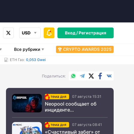
USD
Вход /
Регистрация
Все рубрики
CRYPTO AWARDS 2025
ETH Газ:
0,053 Gwei
WhatsApp
Telegram
X.com
Facebook
Вконтакт
Поделиться
тема дня
07 августа 15:31
Neopool сообщает об
инциденте
информационной
безопасности
тема дня
07 августа 08:41
«Счастливый забег» от