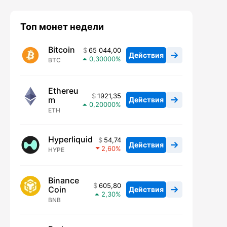
Топ монет недели
Bitcoin
65 044,00
Действия
0,30000
BTC
Ethereu
1921,35
m
Действия
0,20000
ETH
Hyperliquid
54,74
Действия
2,60
HYPE
Binance
605,80
Coin
Действия
2,30
BNB