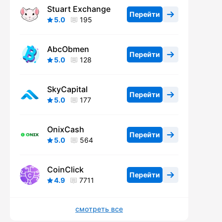
Stuart Exchange
Перейти
5.0
195
AbcObmen
Перейти
5.0
128
SkyCapital
Перейти
5.0
177
OnixCash
Перейти
5.0
564
CoinClick
Перейти
4.9
7711
смотреть все