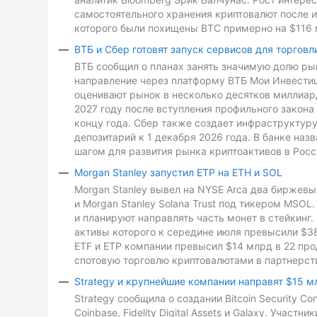
самостоятельного хранения криптовалют после и
которого были похищены BTC примерно на $116 
ВТБ и Сбер готовят запуск сервисов для торговл
ВТБ сообщил о планах занять значимую долю рын
направление через платформу ВТБ Мои Инвестиц
оценивают рынок в несколько десятков миллиард
2027 году после вступления профильного закона 
концу года. Сбер также создает инфраструктуру
депозитарий к 1 декабря 2026 года. В банке на
шагом для развития рынка криптоактивов в Росс
Morgan Stanley запустил ETP на ETH и SOL
Morgan Stanley вывел на NYSE Arca два биржевых
и Morgan Stanley Solana Trust под тикером MSO
и планируют направлять часть монет в стейкинг. 
активы которого к середине июля превысили $3
ETF и ETP компании превысил $14 млрд в 22 про
спотовую торговлю криптовалютами в партнерств
Strategy и крупнейшие компании направят $15 м
Strategy сообщила о создании Bitcoin Security C
Coinbase, Fidelity Digital Assets и Galaxy. Участ