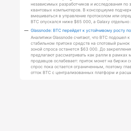
независимых разработчиков и исследования по з
квантовых компьютеров. В консорциуме подчеркн
вмешиваться в управление протоколом или опре
BTC опускался ниже $65 000, а Galaxy отдельно 
Glassnode: BTC перейдет к устойчивому росту п
Аналитики Glassnode считают, что BTC подошел 
стабильном притоке средств на спотовый рынок 
зоной спроса останется $63 000. До закреплен
предлагают рассматривать как ралли в рамках 
продавцов ослабевает: приток монет на биржи с
спрос пока остается ограниченным, поэтому гл
отток BTC с централизованных платформ и расш