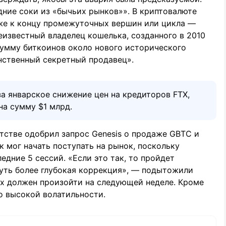
ние соки из «бычьих рынков»». В криптовалюте
же к концу промежуточных вершин или цикла —
еизвестный владелец кошелька, созданного в 2010
сумму биткоинов около нового исторического
нственный секретный продавец».
а январское снижение цен на кредиторов FTX,
на сумму $1 млрд.
отстве одобрил запрос Genesis о продаже GBTC и
к мог начать поступать на рынок, поскольку
дние 5 сессий. «Если это так, то пройдет
нуть более глубокая коррекция», — подытожили
ах должен произойти на следующей неделе. Кроме
о высокой волатильности.