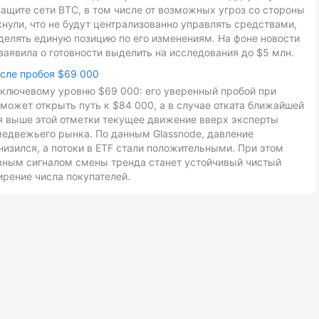
ащите сети BTC, в том числе от возможных угроз со стороны
ули, что не будут централизованно управлять средствами,
делять единую позицию по его изменениям. На фоне новости
заявила о готовности выделить на исследования до $5 млн.
осле пробоя $69 000
к ключевому уровню $69 000: его уверенный пробой при
может открыть путь к $84 000, а в случае отката ближайшей
ия выше этой отметки текущее движение вверх эксперты
медвежьего рынка. По данным Glassnode, давление
низился, а потоки в ETF стали положительными. При этом
авным сигналом смены тренда станет устойчивый чистый
ирение числа покупателей.