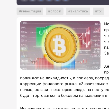
инвестиции
bitcoin
аналитика
ftx
Ис
пр
чт
чт
па
За
Ан
пр
повлияют на ликвидность, к примеру, посре
коррекции фондового рынка. «Значительное
ночью, оставит некоторые следы на поступле
будет торговаться в боковом направлении в 
Исследователи также заявили, что «легко у