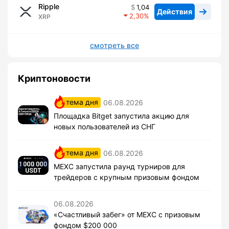
Ripple
1,04
Действия
2,30
XRP
смотреть все
Криптоновости
тема дня
06.08.2026
Площадка Bitget запустила акцию для
новых пользователей из СНГ
тема дня
06.08.2026
MEXC запустила раунд турниров для
трейдеров с крупным призовым фондом
06.08.2026
«Счастливый забег» от MEXC с призовым
фондом $200 000