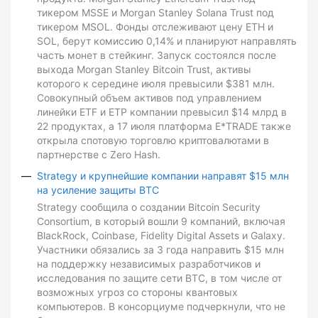
тикером MSSE и Morgan Stanley Solana Trust под
тикером MSOL. Фонды отслеживают цену ETH и
SOL, берут комиссию 0,14% и планируют направлять
часть монет в стейкинг. Запуск состоялся после
выхода Morgan Stanley Bitcoin Trust, активы
которого к середине июля превысили $381 млн.
Совокупный объем активов под управлением
линейки ETF и ETP компании превысил $14 млрд в
22 продуктах, а 17 июля платформа E*TRADE также
открыла спотовую торговлю криптовалютами в
партнерстве с Zero Hash.
Strategy и крупнейшие компании направят $15 млн
на усиление защиты BTC
Strategy сообщила о создании Bitcoin Security
Consortium, в который вошли 9 компаний, включая
BlackRock, Coinbase, Fidelity Digital Assets и Galaxy.
Участники обязались за 3 года направить $15 млн
на поддержку независимых разработчиков и
исследования по защите сети BTC, в том числе от
возможных угроз со стороны квантовых
компьютеров. В консорциуме подчеркнули, что не