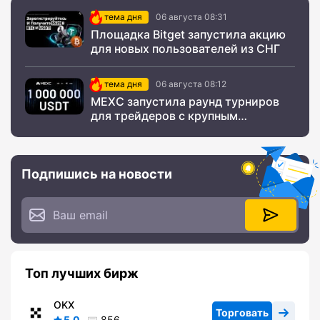
тема дня
06 августа 08:31
Площадка Bitget запустила акцию
для новых пользователей из СНГ
тема дня
06 августа 08:12
MEXC запустила раунд турниров
для трейдеров с крупным
призовым фондом
Подпишись на новости
Топ лучших бирж
OKX
Торговать
5.0
856