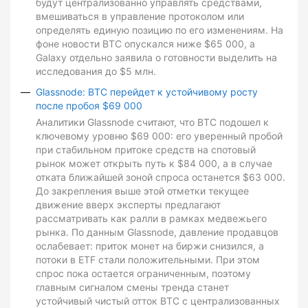
будут централизованно управлять средствами,
вмешиваться в управление протоколом или
определять единую позицию по его изменениям. На
фоне новости BTC опускался ниже $65 000, а
Galaxy отдельно заявила о готовности выделить на
исследования до $5 млн.
Glassnode: BTC перейдет к устойчивому росту
после пробоя $69 000
Аналитики Glassnode считают, что BTC подошел к
ключевому уровню $69 000: его уверенный пробой
при стабильном притоке средств на спотовый
рынок может открыть путь к $84 000, а в случае
отката ближайшей зоной спроса останется $63 000.
До закрепления выше этой отметки текущее
движение вверх эксперты предлагают
рассматривать как ралли в рамках медвежьего
рынка. По данным Glassnode, давление продавцов
ослабевает: приток монет на биржи снизился, а
потоки в ETF стали положительными. При этом
спрос пока остается ограниченным, поэтому
главным сигналом смены тренда станет
устойчивый чистый отток BTC с централизованных