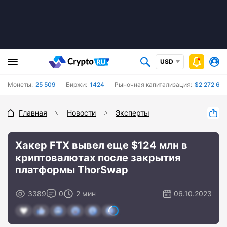
USD
Монеты:
25 509
Биржи:
1424
Рыночная капитализация:
$2 272 64
Главная
Новости
Эксперты
Хакер FTX вывел еще $124 млн в
криптовалютах после закрытия
платформы ThorSwap
3389
0
2 мин
06.10.2023