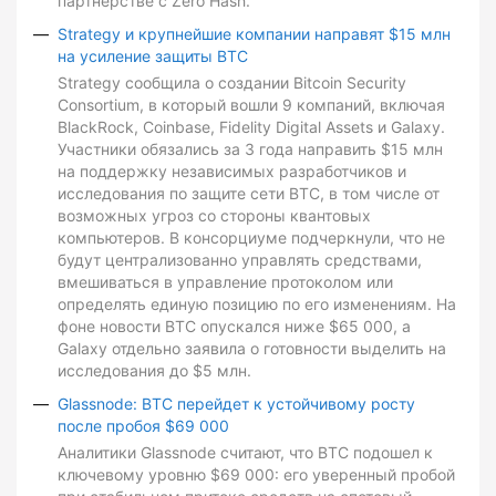
партнерстве с Zero Hash.
Strategy и крупнейшие компании направят $15 млн
на усиление защиты BTC
Strategy сообщила о создании Bitcoin Security
Consortium, в который вошли 9 компаний, включая
BlackRock, Coinbase, Fidelity Digital Assets и Galaxy.
Участники обязались за 3 года направить $15 млн
на поддержку независимых разработчиков и
исследования по защите сети BTC, в том числе от
возможных угроз со стороны квантовых
компьютеров. В консорциуме подчеркнули, что не
будут централизованно управлять средствами,
вмешиваться в управление протоколом или
определять единую позицию по его изменениям. На
фоне новости BTC опускался ниже $65 000, а
Galaxy отдельно заявила о готовности выделить на
исследования до $5 млн.
Glassnode: BTC перейдет к устойчивому росту
после пробоя $69 000
Аналитики Glassnode считают, что BTC подошел к
ключевому уровню $69 000: его уверенный пробой