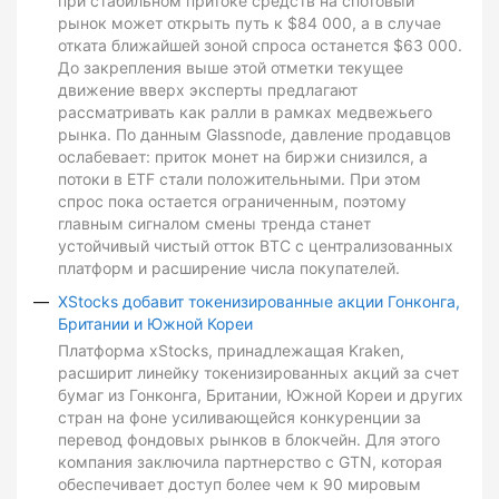
при стабильном притоке средств на спотовый
рынок может открыть путь к $84 000, а в случае
отката ближайшей зоной спроса останется $63 000.
До закрепления выше этой отметки текущее
движение вверх эксперты предлагают
рассматривать как ралли в рамках медвежьего
рынка. По данным Glassnode, давление продавцов
ослабевает: приток монет на биржи снизился, а
потоки в ETF стали положительными. При этом
спрос пока остается ограниченным, поэтому
главным сигналом смены тренда станет
устойчивый чистый отток BTC с централизованных
платформ и расширение числа покупателей.
XStocks добавит токенизированные акции Гонконга,
Британии и Южной Кореи
Платформа xStocks, принадлежащая Kraken,
расширит линейку токенизированных акций за счет
бумаг из Гонконга, Британии, Южной Кореи и других
стран на фоне усиливающейся конкуренции за
перевод фондовых рынков в блокчейн. Для этого
компания заключила партнерство с GTN, которая
обеспечивает доступ более чем к 90 мировым