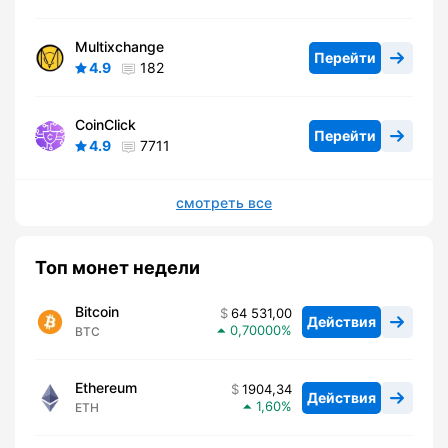
Multixchange
Перейти
4.9
182
CoinClick
Перейти
4.9
7711
смотреть все
Топ монет недели
Bitcoin
64 531,00
Действия
0,70000
BTC
Ethereum
1904,34
Действия
1,60
ETH