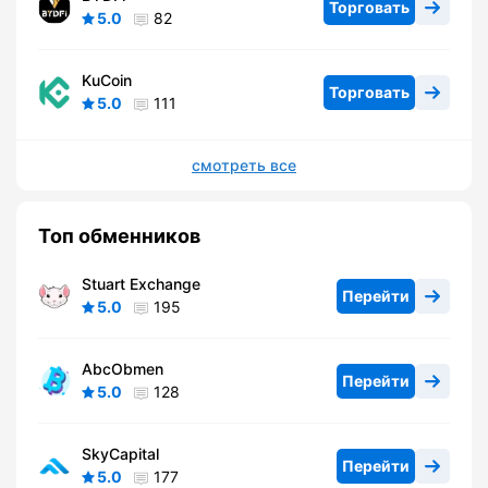
Торговать
5.0
82
KuCoin
Торговать
5.0
111
смотреть все
Топ обменников
Stuart Exchange
Перейти
5.0
195
AbcObmen
Перейти
5.0
128
SkyCapital
Перейти
5.0
177