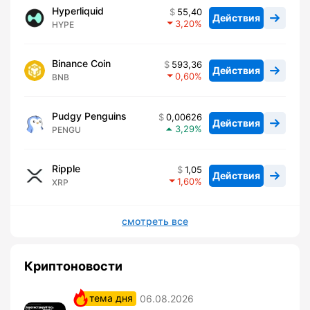
Hyperliquid
55,40
Действия
3,20
HYPE
Binance Coin
593,36
Действия
0,60
BNB
Pudgy Penguins
0,00626
Действия
3,29
PENGU
Ripple
1,05
Действия
1,60
XRP
смотреть все
Криптоновости
тема дня
06.08.2026