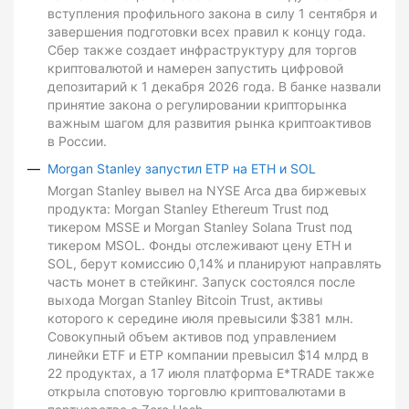
вступления профильного закона в силу 1 сентября и
завершения подготовки всех правил к концу года.
Сбер также создает инфраструктуру для торгов
криптовалютой и намерен запустить цифровой
депозитарий к 1 декабря 2026 года. В банке назвали
принятие закона о регулировании крипторынка
важным шагом для развития рынка криптоактивов
в России.
Morgan Stanley запустил ETP на ETH и SOL
Morgan Stanley вывел на NYSE Arca два биржевых
продукта: Morgan Stanley Ethereum Trust под
тикером MSSE и Morgan Stanley Solana Trust под
тикером MSOL. Фонды отслеживают цену ETH и
SOL, берут комиссию 0,14% и планируют направлять
часть монет в стейкинг. Запуск состоялся после
выхода Morgan Stanley Bitcoin Trust, активы
которого к середине июля превысили $381 млн.
Совокупный объем активов под управлением
линейки ETF и ETP компании превысил $14 млрд в
22 продуктах, а 17 июля платформа E*TRADE также
открыла спотовую торговлю криптовалютами в