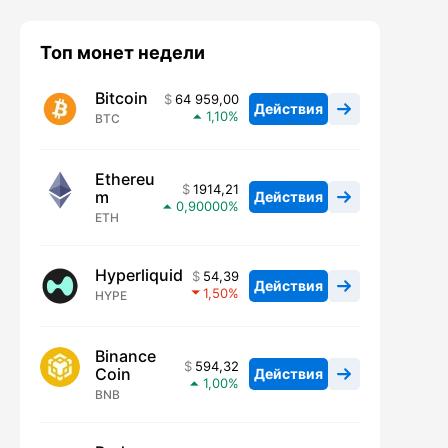
Топ монет недели
Bitcoin
64 959,00
Действия
1,10
BTC
Ethereu
1914,21
m
Действия
0,90000
ETH
Hyperliquid
54,39
Действия
1,50
HYPE
Binance
594,32
Coin
Действия
1,00
BNB