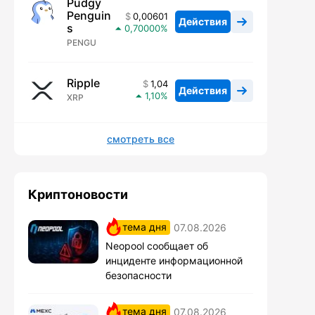
Pudgy
Penguin
0,00601
Действия
s
0,70000
PENGU
Ripple
1,04
Действия
1,10
XRP
смотреть все
Криптоновости
тема дня
07.08.2026
Neopool сообщает об
инциденте информационной
безопасности
тема дня
07.08.2026