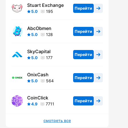
Stuart Exchange
Перейти
5.0
195
AbcObmen
Перейти
5.0
128
SkyCapital
Перейти
5.0
177
OnixCash
Перейти
5.0
564
CoinClick
Перейти
4.9
7711
смотреть все