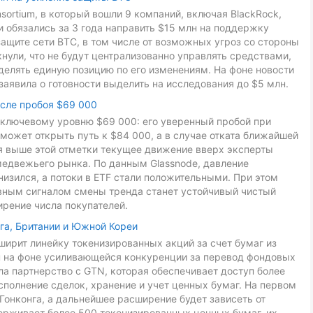
onsortium, в который вошли 9 компаний, включая BlackRock,
ники обязались за 3 года направить $15 млн на поддержку
ащите сети BTC, в том числе от возможных угроз со стороны
ули, что не будут централизованно управлять средствами,
делять единую позицию по его изменениям. На фоне новости
заявила о готовности выделить на исследования до $5 млн.
осле пробоя $69 000
к ключевому уровню $69 000: его уверенный пробой при
может открыть путь к $84 000, а в случае отката ближайшей
ия выше этой отметки текущее движение вверх эксперты
медвежьего рынка. По данным Glassnode, давление
низился, а потоки в ETF стали положительными. При этом
авным сигналом смены тренда станет устойчивый чистый
ирение числа покупателей.
га, Британии и Южной Кореи
ирит линейку токенизированных акций за счет бумаг из
ан на фоне усиливающейся конкуренции за перевод фондовых
ла партнерство с GTN, которая обеспечивает доступ более
сполнение сделок, хранение и учет ценных бумаг. На первом
Гонконга, а дальнейшее расширение будет зависеть от
ерживает более 500 токенизированных ценных бумаг, их