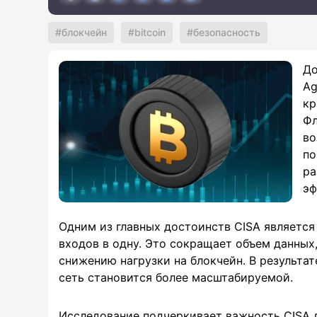
блокчейн
bitcoin
безопасность
До
Ag
кр
Фл
во
по
ра
эф
Одним из главных достоинств CISA является
входов в одну. Это сокращает объем данных
снижению нагрузки на блокчейн. В результат
сеть становится более масштабируемой.
Исследование подчеркивает важность CISA 