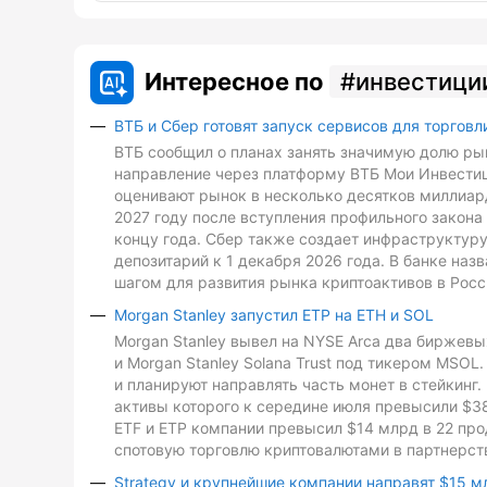
Интересное по
инвестици
ВТБ и Сбер готовят запуск сервисов для торговл
ВТБ сообщил о планах занять значимую долю рын
направление через платформу ВТБ Мои Инвестиц
оценивают рынок в несколько десятков миллиард
2027 году после вступления профильного закона 
концу года. Сбер также создает инфраструктуру
депозитарий к 1 декабря 2026 года. В банке на
шагом для развития рынка криптоактивов в Росс
Morgan Stanley запустил ETP на ETH и SOL
Morgan Stanley вывел на NYSE Arca два биржевых
и Morgan Stanley Solana Trust под тикером MSO
и планируют направлять часть монет в стейкинг. 
активы которого к середине июля превысили $3
ETF и ETP компании превысил $14 млрд в 22 про
спотовую торговлю криптовалютами в партнерств
Strategy и крупнейшие компании направят $15 м