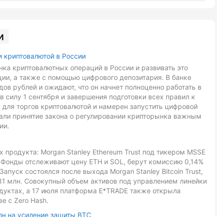
и
и криптовалютой в России
ка криптовалютных операций в России и развивать это
ии, а также с помощью цифрового депозитария. В банке
ов рублей и ожидают, что он начнет полноценно работать в
в силу 1 сентября и завершения подготовки всех правил к
 для торгов криптовалютой и намерен запустить цифровой
звали принятие закона о регулировании крипторынка важным
ии.
 продукта: Morgan Stanley Ethereum Trust под тикером MSSE
L. Фонды отслеживают цену ETH и SOL, берут комиссию 0,14%
Запуск состоялся после выхода Morgan Stanley Bitcoin Trust,
81 млн. Совокупный объем активов под управлением линейки
дуктах, а 17 июля платформа E*TRADE также открыла
е с Zero Hash.
лн на усиление защиты BTC