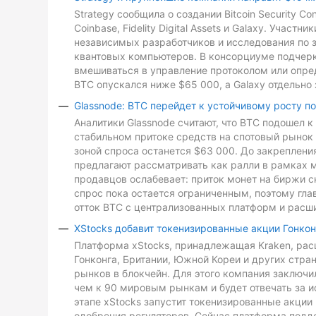
Strategy сообщила о создании Bitcoin Security C
Coinbase, Fidelity Digital Assets и Galaxy. Участ
независимых разработчиков и исследования по з
квантовых компьютеров. В консорциуме подчеркн
вмешиваться в управление протоколом или опре
BTC опускался ниже $65 000, а Galaxy отдельно 
Glassnode: BTC перейдет к устойчивому росту п
Аналитики Glassnode считают, что BTC подошел 
стабильном притоке средств на спотовый рынок 
зоной спроса останется $63 000. До закреплен
предлагают рассматривать как ралли в рамках 
продавцов ослабевает: приток монет на биржи с
спрос пока остается ограниченным, поэтому гл
отток BTC с централизованных платформ и расш
XStocks добавит токенизированные акции Гонкон
Платформа xStocks, принадлежащая Kraken, расш
Гонконга, Британии, Южной Кореи и других стр
рынков в блокчейн. Для этого компания заключи
чем к 90 мировым рынкам и будет отвечать за и
этапе xStocks запустит токенизированные акции 
одобрения регуляторов. Сейчас платформа подд