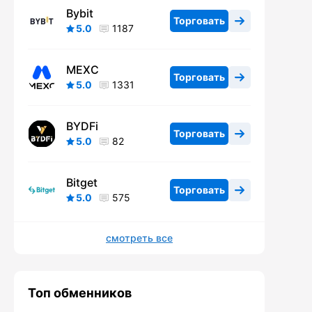
Bybit
Торговать
5.0
1187
MEXC
Торговать
5.0
1331
BYDFi
Торговать
5.0
82
Bitget
Торговать
5.0
575
смотреть все
Топ обменников