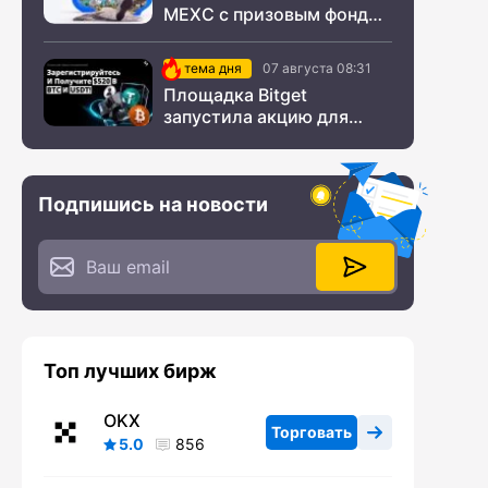
MEXC с призовым фондом
$200 000
тема дня
07 августа 08:31
Площадка Bitget
запустила акцию для
новых пользователей из
СНГ
Подпишись на новости
Топ лучших бирж
OKX
Торговать
5.0
856