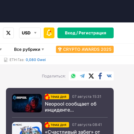
USD
Вход /
Регистрация
Все рубрики
CRYPTO AWARDS 2025
ETH Газ:
0,080 Gwei
WhatsApp
Telegram
X.com
Facebook
Вконтакт
Поделиться
тема дня
07 августа 15:31
Neopool сообщает об
инциденте
информационной
безопасности
тема дня
07 августа 08:41
«Счастливый забег» от