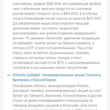
ключевому уровню $69 000: его уверенный пробой
при стабильном притоке средств на спотовый
рынок может открыть путь к $84 000, а в случае
отката ближайшей зоной спроса останется $63 000.
До закрепления выше этой отметки текущее
движение вверх эксперты предлагают
рассматривать как ралли в рамках медвежьего
рынка. По данным Glassnode, давление продавцов
ослабевает: приток монет на биржи снизился, а
потоки в ETF стали положительными. При этом
спрос пока остается ограниченным, поэтому
главным сигналом смены тренда станет
устойчивый чистый отток BTC с централизованных
платформ и расширение числа покупателей.
XStocks добавит токенизированные акции Гонконга,
Британии и Южной Кореи
Платформа xStocks, принадлежащая Kraken,
расширит линейку токенизированных акций за счет
бумаг из Гонконга, Британии, Южной Кореи и других
стран на фоне усиливающейся конкуренции за
перевод фондовых рынков в блокчейн. Для этого