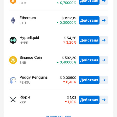
Действия
0,70000
BTC
Ethereum
1912,19
Действия
0,30000
ETH
Hyperliquid
54,26
Действия
3,20
HYPE
Binance Coin
592,20
Действия
0,40000
BNB
Pudgy Penguins
0,00600
Действия
0,40
PENGU
Ripple
1,03
Действия
1,10
XRP
смотреть все