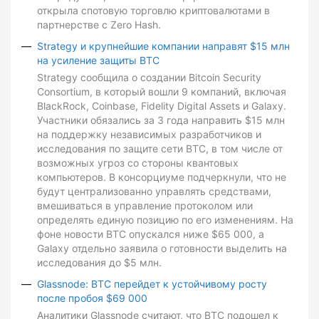
открыла спотовую торговлю криптовалютами в
партнерстве с Zero Hash.
Strategy и крупнейшие компании направят $15 млн
на усиление защиты BTC
Strategy сообщила о создании Bitcoin Security
Consortium, в который вошли 9 компаний, включая
BlackRock, Coinbase, Fidelity Digital Assets и Galaxy.
Участники обязались за 3 года направить $15 млн
на поддержку независимых разработчиков и
исследования по защите сети BTC, в том числе от
возможных угроз со стороны квантовых
компьютеров. В консорциуме подчеркнули, что не
будут централизованно управлять средствами,
вмешиваться в управление протоколом или
определять единую позицию по его изменениям. На
фоне новости BTC опускался ниже $65 000, а
Galaxy отдельно заявила о готовности выделить на
исследования до $5 млн.
Glassnode: BTC перейдет к устойчивому росту
после пробоя $69 000
Аналитики Glassnode считают, что BTC подошел к