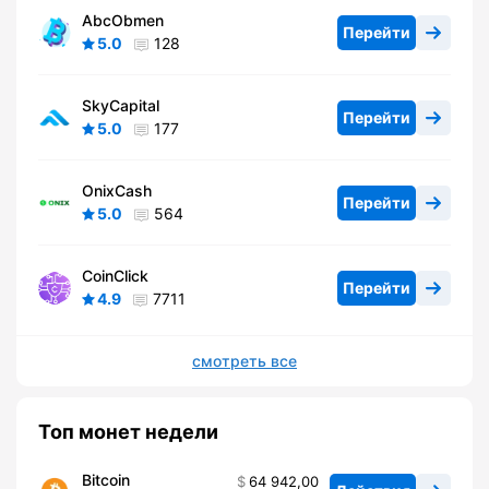
AbcObmen
Перейти
5.0
128
SkyCapital
Перейти
5.0
177
OnixCash
Перейти
5.0
564
CoinClick
Перейти
4.9
7711
смотреть все
Топ монет недели
Bitcoin
64 942,00