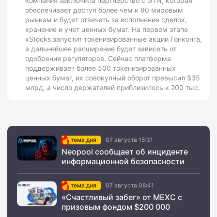
компания заключила партнерство с GTN, которая
обеспечивает доступ более чем к 90 мировым
рынкам и будет отвечать за исполнение сделок,
хранение и учет ценных бумаг. На первом этапе
xStocks запустит токенизированные акции Гонконга,
а дальнейшее расширение будет зависеть от
одобрения регуляторов. Сейчас платформа
поддерживает более 500 токенизированных
ценных бумаг, их совокупный оборот превысил $35
млрд, а число держателей приблизилось к 200 тыс.
тема дня
07 августа 15:31
Neopool сообщает об инциденте
информационной безопасности
тема дня
07 августа 08:41
«Счастливый забег» от MEXC с
призовым фондом $200 000