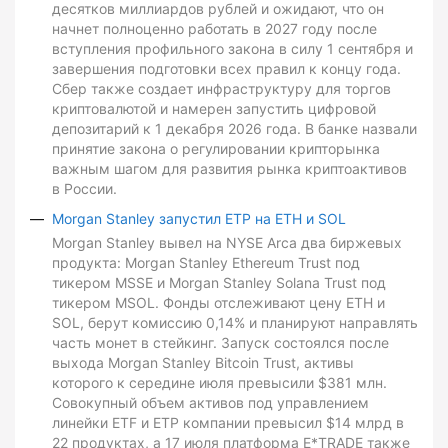
десятков миллиардов рублей и ожидают, что он
начнет полноценно работать в 2027 году после
вступления профильного закона в силу 1 сентября и
завершения подготовки всех правил к концу года.
Сбер также создает инфраструктуру для торгов
криптовалютой и намерен запустить цифровой
депозитарий к 1 декабря 2026 года. В банке назвали
принятие закона о регулировании крипторынка
важным шагом для развития рынка криптоактивов
в России.
Morgan Stanley запустил ETP на ETH и SOL
Morgan Stanley вывел на NYSE Arca два биржевых
продукта: Morgan Stanley Ethereum Trust под
тикером MSSE и Morgan Stanley Solana Trust под
тикером MSOL. Фонды отслеживают цену ETH и
SOL, берут комиссию 0,14% и планируют направлять
часть монет в стейкинг. Запуск состоялся после
выхода Morgan Stanley Bitcoin Trust, активы
которого к середине июля превысили $381 млн.
Совокупный объем активов под управлением
линейки ETF и ETP компании превысил $14 млрд в
22 продуктах, а 17 июля платформа E*TRADE также