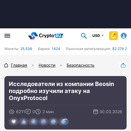
USD
Монеты:
25 538
Биржи:
1424
Рыночная капитализация:
$2 279 237
Главная
Новости
Безопасность
Исследователи из компании Beosin
подробно изучили атаку на
OnyxProtocol
6211
0
2 мин
30.03.2026