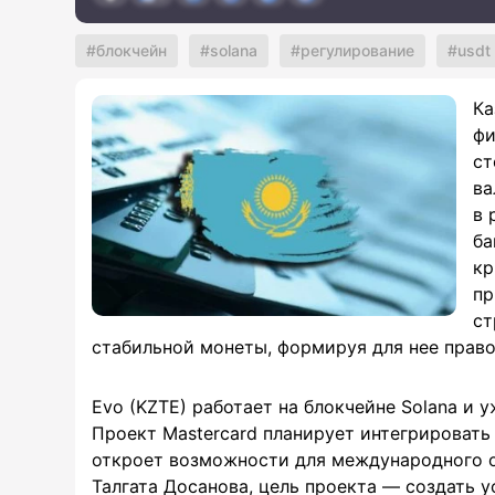
блокчейн
solana
регулирование
usdt
Ка
фи
ст
ва
в 
ба
кр
пр
ст
стабильной монеты, формируя для нее право
Evo (KZTE) работает на блокчейне Solana и 
Проект Mastercard планирует интегрировать
откроет возможности для международного об
Талгата Досанова, цель проекта — создать