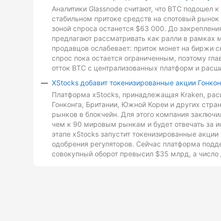
Аналитики Glassnode считают, что BTC подошел 
стабильном притоке средств на спотовый рынок 
зоной спроса останется $63 000. До закреплен
предлагают рассматривать как ралли в рамках 
продавцов ослабевает: приток монет на биржи с
спрос пока остается ограниченным, поэтому гл
отток BTC с централизованных платформ и расш
XStocks добавит токенизированные акции Гонкон
Платформа xStocks, принадлежащая Kraken, расш
Гонконга, Британии, Южной Кореи и других стр
рынков в блокчейн. Для этого компания заключи
чем к 90 мировым рынкам и будет отвечать за и
этапе xStocks запустит токенизированные акции 
одобрения регуляторов. Сейчас платформа подд
совокупный оборот превысил $35 млрд, а число 