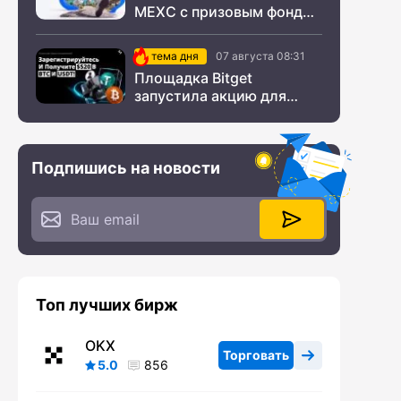
MEXC с призовым фондом
$200 000
тема дня
07 августа 08:31
Площадка Bitget
запустила акцию для
новых пользователей из
СНГ
Подпишись на новости
Топ лучших бирж
OKX
Торговать
5.0
856