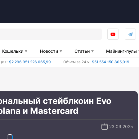
Кошельки
Новости
Статьи
Майнинг-пулы
ция:
$2 296 951 226 665,99
Объем за 24 ч:
$51 554 150 805,019
ональный стейблкоин Evo
olana и Mastercard
23.09.2025