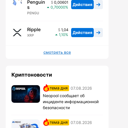
Penguin
0,00601
Действия
s
0,70000
PENGU
Ripple
1,04
Действия
1,10
XRP
смотреть все
Криптоновости
тема дня
07.08.2026
Neopool сообщает об
инциденте информационной
безопасности
тема дня
07.08.2026