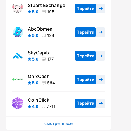
Stuart Exchange
Перейти
5.0
195
AbcObmen
Перейти
5.0
128
SkyCapital
Перейти
5.0
177
OnixCash
Перейти
5.0
564
CoinClick
Перейти
4.9
7711
смотреть все