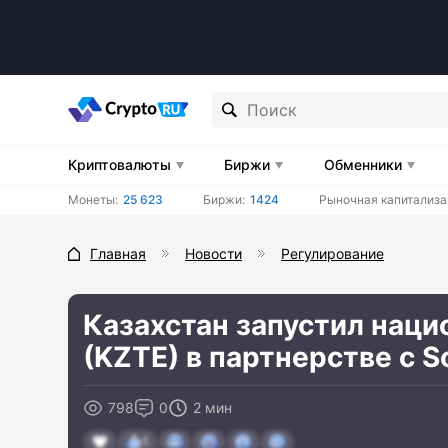
Криптовалюты
Биржи
Обменники
Монеты:
25 623
Биржи:
1424
Рыночная капитализа
Главная
Новости
Регулирование
Казахстан запустил наци
(KZTE) в партнерстве с S
798
0
2 мин
1