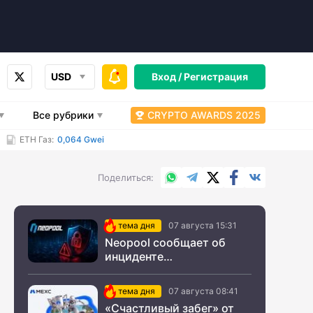
USD
Вход /
Регистрация
Все рубрики
CRYPTO AWARDS 2025
ETH Газ:
0,064 Gwei
WhatsApp
Telegram
X.com
Facebook
Вконтакт
Поделиться
тема дня
07 августа 15:31
Neopool сообщает об
инциденте
информационной
безопасности
тема дня
07 августа 08:41
«Счастливый забег» от