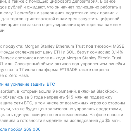
ии, а также с помощью цифрового депозитария. В банке
ов рублей и ожидают, что он начнет полноценно работать в
в силу 1 сентября и завершения подготовки всех правил к
 для торгов криптовалютой и намерен запустить цифровой
звали принятие закона о регулировании крипторынка важным
ии.
 продукта: Morgan Stanley Ethereum Trust под тикером MSSE
L. Фонды отслеживают цену ETH и SOL, берут комиссию 0,14%
Запуск состоялся после выхода Morgan Stanley Bitcoin Trust,
81 млн. Совокупный объем активов под управлением линейки
дуктах, а 17 июля платформа E*TRADE также открыла
е с Zero Hash.
лн на усиление защиты BTC
onsortium, в который вошли 9 компаний, включая BlackRock,
ники обязались за 3 года направить $15 млн на поддержку
ащите сети BTC, в том числе от возможных угроз со стороны
ули, что не будут централизованно управлять средствами,
делять единую позицию по его изменениям. На фоне новости
заявила о готовности выделить на исследования до $5 млн.
осле пробоя $69 000