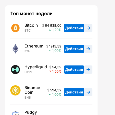
Топ монет недели
Bitcoin
64 938,00
Действия
1,20
BTC
Ethereum
1915,59
Действия
1,00
ETH
Hyperliquid
54,39
Действия
1,50
HYPE
Binance
594,32
Coin
Действия
1,00
BNB
Pudgy