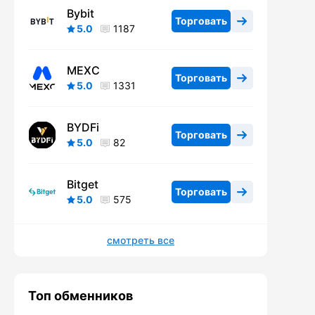
Bybit
Торговать
5.0
1187
MEXC
Торговать
5.0
1331
BYDFi
Торговать
5.0
82
Bitget
Торговать
5.0
575
смотреть все
Топ обменников