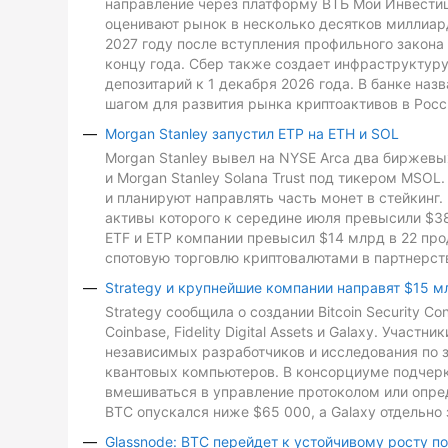
направление через платформу ВТБ Мои Инвестиц
оценивают рынок в несколько десятков миллиард
2027 году после вступления профильного закона 
концу года. Сбер также создает инфраструктуру
депозитарий к 1 декабря 2026 года. В банке на
шагом для развития рынка криптоактивов в Росс
Morgan Stanley запустил ETP на ETH и SOL
Morgan Stanley вывел на NYSE Arca два биржевых
и Morgan Stanley Solana Trust под тикером MSO
и планируют направлять часть монет в стейкинг. 
активы которого к середине июля превысили $3
ETF и ETP компании превысил $14 млрд в 22 про
спотовую торговлю криптовалютами в партнерств
Strategy и крупнейшие компании направят $15 м
Strategy сообщила о создании Bitcoin Security C
Coinbase, Fidelity Digital Assets и Galaxy. Участ
независимых разработчиков и исследования по з
квантовых компьютеров. В консорциуме подчеркн
вмешиваться в управление протоколом или опре
BTC опускался ниже $65 000, а Galaxy отдельно 
Glassnode: BTC перейдет к устойчивому росту п