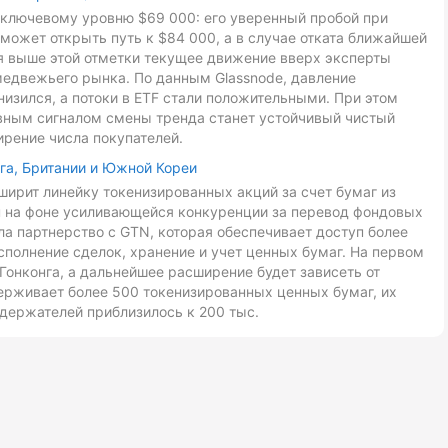
к ключевому уровню $69 000: его уверенный пробой при
может открыть путь к $84 000, а в случае отката ближайшей
ия выше этой отметки текущее движение вверх эксперты
медвежьего рынка. По данным Glassnode, давление
низился, а потоки в ETF стали положительными. При этом
авным сигналом смены тренда станет устойчивый чистый
ирение числа покупателей.
га, Британии и Южной Кореи
ирит линейку токенизированных акций за счет бумаг из
ан на фоне усиливающейся конкуренции за перевод фондовых
ла партнерство с GTN, которая обеспечивает доступ более
сполнение сделок, хранение и учет ценных бумаг. На первом
Гонконга, а дальнейшее расширение будет зависеть от
ерживает более 500 токенизированных ценных бумаг, их
держателей приблизилось к 200 тыс.