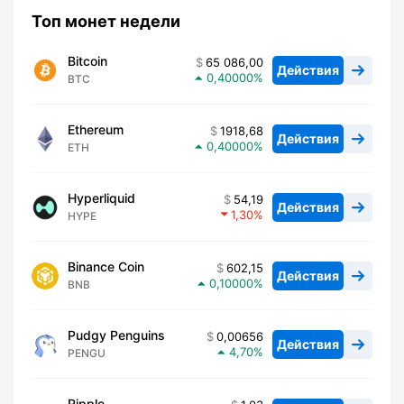
Топ монет недели
Bitcoin
65 086,00
Действия
0,40000
BTC
Ethereum
1918,68
Действия
0,40000
ETH
Hyperliquid
54,19
Действия
1,30
HYPE
Binance Coin
602,15
Действия
0,10000
BNB
Pudgy Penguins
0,00656
Действия
4,70
PENGU
Ripple