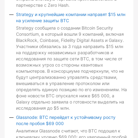
партнерстве с Zero Hash.
Strategy и крупнейшие компании направят $15 млн
на усиление защиты BTC
Strategy сообщила о создании Bitcoin Security
Consortium, в который вошли 9 компаний, включая
BlackRock, Coinbase, Fidelity Digital Assets и Galaxy.
Участники обязались за 3 года направить $15 млн
на поддержку независимых разработчиков и
исследования по защите сети BTC, в том числе от
возможных угроз со стороны квантовых
компьютеров. В консорциуме подчеркнули, что не
будут централизованно управлять средствами,
вмешиваться в управление протоколом или
определять единую позицию по его изменениям. На
фоне новости BTC опускался ниже $65 000, а
Galaxy отдельно заявила о готовности выделить на
исследования до $5 млн.
Glassnode: BTC перейдет к устойчивому росту
после пробоя $69 000
Аналитики Glassnode считают, что BTC подошел к
ключевому уровню $69 000: его уверенный пробой