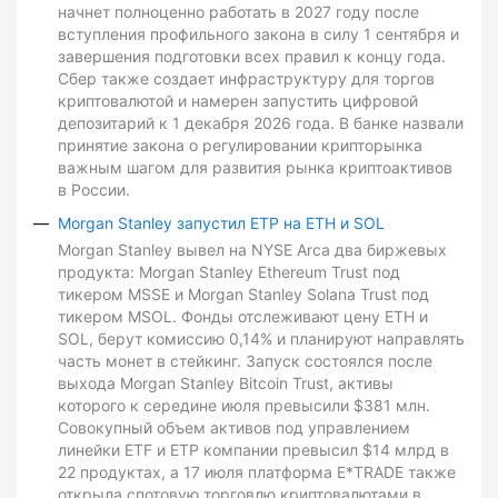
начнет полноценно работать в 2027 году после
вступления профильного закона в силу 1 сентября и
завершения подготовки всех правил к концу года.
Сбер также создает инфраструктуру для торгов
криптовалютой и намерен запустить цифровой
депозитарий к 1 декабря 2026 года. В банке назвали
принятие закона о регулировании крипторынка
важным шагом для развития рынка криптоактивов
в России.
Morgan Stanley запустил ETP на ETH и SOL
Morgan Stanley вывел на NYSE Arca два биржевых
продукта: Morgan Stanley Ethereum Trust под
тикером MSSE и Morgan Stanley Solana Trust под
тикером MSOL. Фонды отслеживают цену ETH и
SOL, берут комиссию 0,14% и планируют направлять
часть монет в стейкинг. Запуск состоялся после
выхода Morgan Stanley Bitcoin Trust, активы
которого к середине июля превысили $381 млн.
Совокупный объем активов под управлением
линейки ETF и ETP компании превысил $14 млрд в
22 продуктах, а 17 июля платформа E*TRADE также
открыла спотовую торговлю криптовалютами в