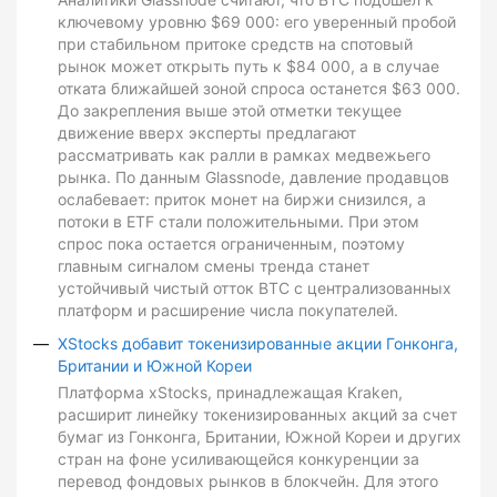
ключевому уровню $69 000: его уверенный пробой
при стабильном притоке средств на спотовый
рынок может открыть путь к $84 000, а в случае
отката ближайшей зоной спроса останется $63 000.
До закрепления выше этой отметки текущее
движение вверх эксперты предлагают
рассматривать как ралли в рамках медвежьего
рынка. По данным Glassnode, давление продавцов
ослабевает: приток монет на биржи снизился, а
потоки в ETF стали положительными. При этом
спрос пока остается ограниченным, поэтому
главным сигналом смены тренда станет
устойчивый чистый отток BTC с централизованных
платформ и расширение числа покупателей.
XStocks добавит токенизированные акции Гонконга,
Британии и Южной Кореи
Платформа xStocks, принадлежащая Kraken,
расширит линейку токенизированных акций за счет
бумаг из Гонконга, Британии, Южной Кореи и других
стран на фоне усиливающейся конкуренции за
перевод фондовых рынков в блокчейн. Для этого