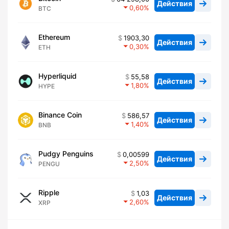
Действия
0,60
BTC
Ethereum
1903,30
Действия
0,30
ETH
Hyperliquid
55,58
Действия
1,80
HYPE
Binance Coin
586,57
Действия
1,40
BNB
Pudgy Penguins
0,00599
Действия
2,50
PENGU
Ripple
1,03
Действия
2,60
XRP