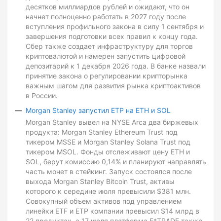
десятков миллиардов рублей и ожидают, что он
начнет полноценно работать в 2027 году после
вступления профильного закона в силу 1 сентября и
завершения подготовки всех правил к концу года.
Сбер также создает инфраструктуру для торгов
криптовалютой и намерен запустить цифровой
депозитарий к 1 декабря 2026 года. В банке назвали
принятие закона о регулировании крипторынка
важным шагом для развития рынка криптоактивов
в России.
Morgan Stanley запустил ETP на ETH и SOL
Morgan Stanley вывел на NYSE Arca два биржевых
продукта: Morgan Stanley Ethereum Trust под
тикером MSSE и Morgan Stanley Solana Trust под
тикером MSOL. Фонды отслеживают цену ETH и
SOL, берут комиссию 0,14% и планируют направлять
часть монет в стейкинг. Запуск состоялся после
выхода Morgan Stanley Bitcoin Trust, активы
которого к середине июля превысили $381 млн.
Совокупный объем активов под управлением
линейки ETF и ETP компании превысил $14 млрд в
22 продуктах, а 17 июля платформа E*TRADE также