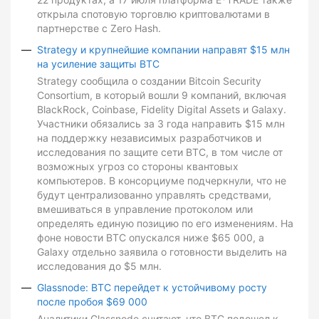
открыла спотовую торговлю криптовалютами в
партнерстве с Zero Hash.
Strategy и крупнейшие компании направят $15 млн
на усиление защиты BTC
Strategy сообщила о создании Bitcoin Security
Consortium, в который вошли 9 компаний, включая
BlackRock, Coinbase, Fidelity Digital Assets и Galaxy.
Участники обязались за 3 года направить $15 млн
на поддержку независимых разработчиков и
исследования по защите сети BTC, в том числе от
возможных угроз со стороны квантовых
компьютеров. В консорциуме подчеркнули, что не
будут централизованно управлять средствами,
вмешиваться в управление протоколом или
определять единую позицию по его изменениям. На
фоне новости BTC опускался ниже $65 000, а
Galaxy отдельно заявила о готовности выделить на
исследования до $5 млн.
Glassnode: BTC перейдет к устойчивому росту
после пробоя $69 000
Аналитики Glassnode считают, что BTC подошел к