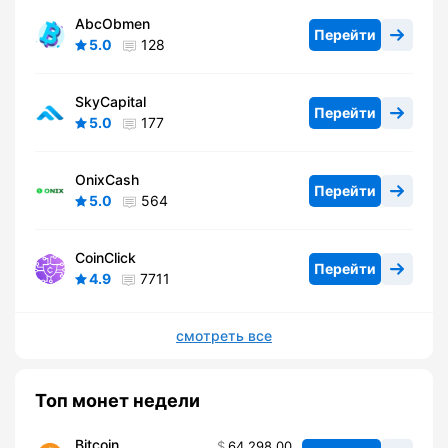
AbcObmen
Перейти
5.0
128
SkyCapital
Перейти
5.0
177
OnixCash
Перейти
5.0
564
CoinClick
Перейти
4.9
7711
смотреть все
Топ монет недели
Bitcoin
64 298,00