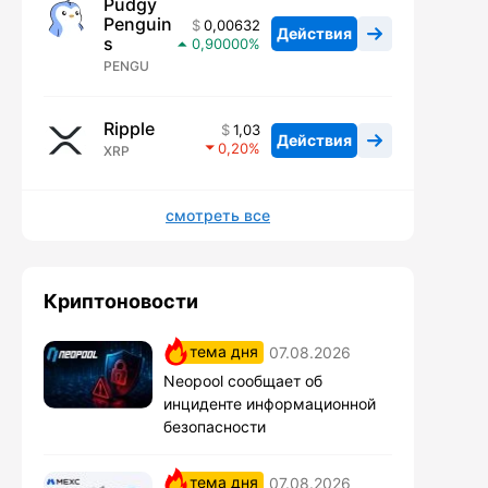
Pudgy
Penguin
0,00632
Действия
s
0,90000
PENGU
Ripple
1,03
Действия
0,20
XRP
смотреть все
Криптоновости
тема дня
07.08.2026
Neopool сообщает об
инциденте информационной
безопасности
тема дня
07.08.2026