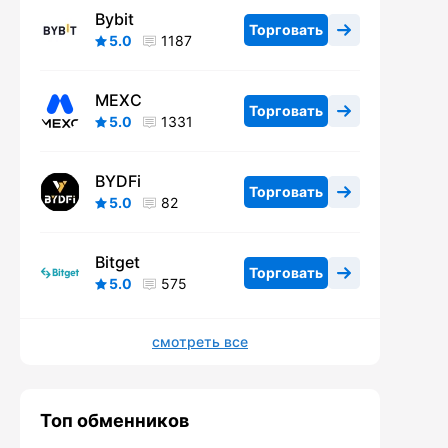
Bybit
Торговать
5.0
1187
MEXC
Торговать
5.0
1331
BYDFi
Торговать
5.0
82
Bitget
Торговать
5.0
575
смотреть все
Топ обменников