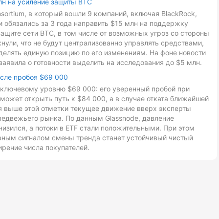
лн на усиление защиты BTC
onsortium, в который вошли 9 компаний, включая BlackRock,
ники обязались за 3 года направить $15 млн на поддержку
ащите сети BTC, в том числе от возможных угроз со стороны
ули, что не будут централизованно управлять средствами,
делять единую позицию по его изменениям. На фоне новости
заявила о готовности выделить на исследования до $5 млн.
осле пробоя $69 000
к ключевому уровню $69 000: его уверенный пробой при
может открыть путь к $84 000, а в случае отката ближайшей
ия выше этой отметки текущее движение вверх эксперты
медвежьего рынка. По данным Glassnode, давление
низился, а потоки в ETF стали положительными. При этом
авным сигналом смены тренда станет устойчивый чистый
ирение числа покупателей.