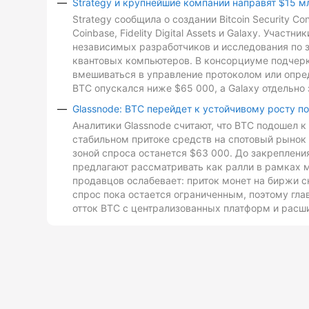
Strategy и крупнейшие компании направят $15 м
Strategy сообщила о создании Bitcoin Security C
Coinbase, Fidelity Digital Assets и Galaxy. Участ
независимых разработчиков и исследования по з
квантовых компьютеров. В консорциуме подчеркн
вмешиваться в управление протоколом или опре
BTC опускался ниже $65 000, а Galaxy отдельно 
Glassnode: BTC перейдет к устойчивому росту п
Аналитики Glassnode считают, что BTC подошел 
стабильном притоке средств на спотовый рынок 
зоной спроса останется $63 000. До закреплен
предлагают рассматривать как ралли в рамках 
продавцов ослабевает: приток монет на биржи с
спрос пока остается ограниченным, поэтому гл
отток BTC с централизованных платформ и расш