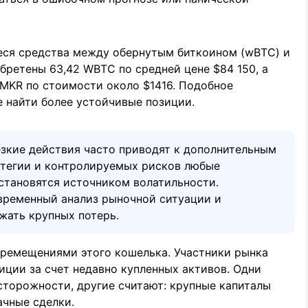
еся средства между обернутым биткоином (wBTC) и
обретены 63,42 WBTC по средней цене $84 150, а
2 MKR по стоимости около $1416. Подобное
 найти более устойчивые позиции.
езкие действия часто приводят к дополнительным
атегии и контролируемых рисков любые
становятся источником волатильности.
временный анализ рыночной ситуации и
жать крупных потерь.
еремещениями этого кошелька. Участники рынка
иции за счет недавно купленных активов. Одни
сторожности, другие считают: крупные капиталы
ачные сделки.