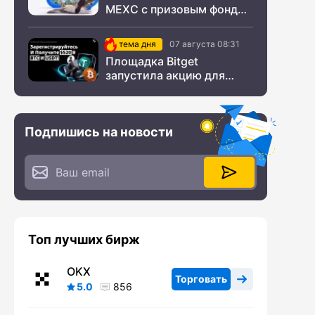
MEXC с призовым фондом
$200 000
тема дня
07 августа 08:31
Площадка Bitget
запустила акцию для
новых пользователей из
СНГ
Подпишись на новости
Топ лучших бирж
OKX
Торговать
5.0
856