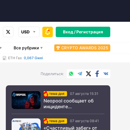
USD
Вход /
Регистрация
Все рубрики
CRYPTO AWARDS 2025
ETH Газ:
0,067 Gwei
WhatsApp
Telegram
X.com
Facebook
Вконтакт
Поделиться
тема дня
07 августа 15:31
Neopool сообщает об
инциденте
информационной
безопасности
тема дня
07 августа 08:41
«Счастливый забег» от