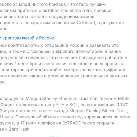
около $1 млрд чистого притока, что стало лучшим
дельным притоком с октября прошлого года, сообщил
са инвесторов совпал с обсуждением рисков
нцидента с аппаратным кошельком Coldcard, в результате
млн.
и криптовалютой в России
ка криптовалютных операций в России и развивать это
ии, а также с помощью цифрового депозитария. В банке
ов рублей и ожидают, что он начнет полноценно работать в
в силу 1 сентября и завершения подготовки всех правил к
 для торгов криптовалютой и намерен запустить цифровой
звали принятие закона о регулировании крипторынка важным
ии.
 продукта: Morgan Stanley Ethereum Trust под тикером MSSE
L. Фонды отслеживают цену ETH и SOL, берут комиссию 0,14%
Запуск состоялся после выхода Morgan Stanley Bitcoin Trust,
81 млн. Совокупный объем активов под управлением линейки
дуктах, а 17 июля платформа E*TRADE также открыла
е с Zero Hash.