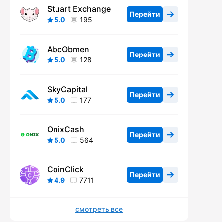
Stuart Exchange
Перейти
5.0
195
AbcObmen
Перейти
5.0
128
SkyCapital
Перейти
5.0
177
OnixCash
Перейти
5.0
564
CoinClick
Перейти
4.9
7711
смотреть все