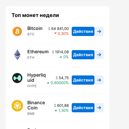
Топ монет недели
Bitcoin
64 841,00
Действия
0,30
BTC
Ethereum
1914,08
Действия
0
ETH
Hyperliq
54,75
uid
Действия
0,60000
HYPE
Binance
601,88
Coin
Действия
1,30
BNB