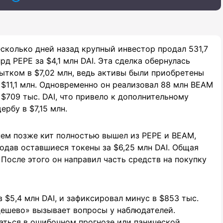
сколько дней назад крупный инвестор продал 531,7
рд PEPE за $4,1 млн DAI. Эта сделка обернулась
ытком в $7,02 млн, ведь активы были приобретены
 $11,1 млн. Одновременно он реализовал 88 млн BEAM
 $709 тыс. DAI, что привело к дополнительному
ербу в $7,15 млн.
ем позже кит полностью вышел из PEPE и BEAM,
одав оставшиеся токены за $6,25 млн DAI. Общая
 После этого он направил часть средств на покупку
в $5,4 млн DAI, и зафиксировал минус в $853 тыс.
дешево» вызывает вопросы у наблюдателей.
аться в ошибочном прогнозе или панической