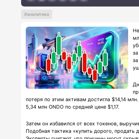
аналитика
Не
мл
уб
за
за
ущ
Дн
пр
потеря по этим активам достигла $14,14 млн.
5,34 млн ONDO по средней цене $1,17.
Затем он избавился от всех токенов, выручи
Подобная тактика «купить дорого, продать 
Эксперты считают, что причины могут скрыв