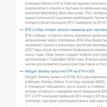
Спотовые Bitcoin-ETF в США за неделю получили 
результатом с апреля и третьим по величине не
аналитик Bloomberg Эрик Балчунас. Рост интере
самостоятельного хранения криптовалют после и
которого были похищены BTC примерно на $116 
ВТБ и Сбер готовят запуск сервисов для торговл
ВТБ сообщил о планах занять значимую долю рын
направление через платформу ВТБ Мои Инвестиц
оценивают рынок в несколько десятков миллиард
2027 году после вступления профильного закона 
концу года. Сбер также создает инфраструктуру
депозитарий к 1 декабря 2026 года. В банке на
шагом для развития рынка криптоактивов в Росс
Morgan Stanley запустил ETP на ETH и SOL
Morgan Stanley вывел на NYSE Arca два биржевых
и Morgan Stanley Solana Trust под тикером MSO
и планируют направлять часть монет в стейкинг. 
активы которого к середине июля превысили $3
ETF и ETP компании превысил $14 млрд в 22 про
спотовую торговлю криптовалютами в партнерств