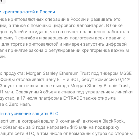
и криптовалютой в России
ка криптовалютных операций в России и развивать это
ии, а также с помощью цифрового депозитария. В банке
ов рублей и ожидают, что он начнет полноценно работать в
в силу 1 сентября и завершения подготовки всех правил к
 для торгов криптовалютой и намерен запустить цифровой
звали принятие закона о регулировании крипторынка важным
ии.
 продукта: Morgan Stanley Ethereum Trust под тикером MSSE
L. Фонды отслеживают цену ETH и SOL, берут комиссию 0,14%
Запуск состоялся после выхода Morgan Stanley Bitcoin Trust,
81 млн. Совокупный объем активов под управлением линейки
дуктах, а 17 июля платформа E*TRADE также открыла
е с Zero Hash.
лн на усиление защиты BTC
onsortium, в который вошли 9 компаний, включая BlackRock,
ники обязались за 3 года направить $15 млн на поддержку
ащите сети BTC, в том числе от возможных угроз со стороны