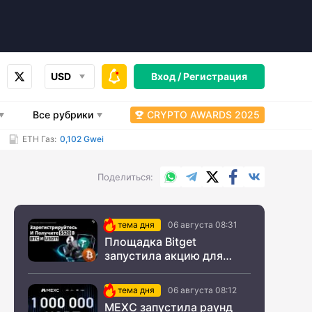
USD
Вход /
Регистрация
Все рубрики
CRYPTO AWARDS 2025
ETH Газ:
0,102 Gwei
WhatsApp
Telegram
X.com
Facebook
Вконтакт
Поделиться
тема дня
06 августа 08:31
Площадка Bitget
запустила акцию для
новых пользователей из
СНГ
тема дня
06 августа 08:12
MEXC запустила раунд