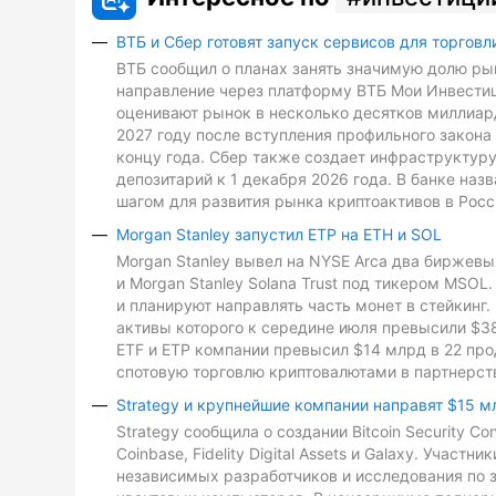
ВТБ и Сбер готовят запуск сервисов для торговл
ВТБ сообщил о планах занять значимую долю рын
направление через платформу ВТБ Мои Инвестиц
оценивают рынок в несколько десятков миллиард
2027 году после вступления профильного закона 
концу года. Сбер также создает инфраструктуру
депозитарий к 1 декабря 2026 года. В банке на
шагом для развития рынка криптоактивов в Росс
Morgan Stanley запустил ETP на ETH и SOL
Morgan Stanley вывел на NYSE Arca два биржевых
и Morgan Stanley Solana Trust под тикером MSO
и планируют направлять часть монет в стейкинг. 
активы которого к середине июля превысили $3
ETF и ETP компании превысил $14 млрд в 22 про
спотовую торговлю криптовалютами в партнерств
Strategy и крупнейшие компании направят $15 м
Strategy сообщила о создании Bitcoin Security C
Coinbase, Fidelity Digital Assets и Galaxy. Участ
независимых разработчиков и исследования по з