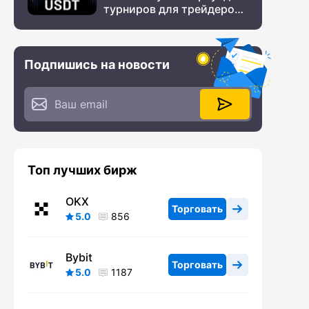
турниров для трейдеров
с крупным призовым
фондом
Подпишись на новости
Топ лучших бирж
OKX
Торговать
5.0
856
Bybit
Торговать
5.0
1187