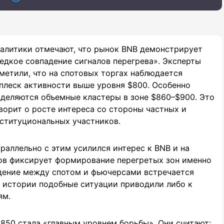
алитики отмечают, что рынок BNB демонстрирует
едкое совпадение сигналов перегрева». Эксперты
метили, что на спотовых торгах наблюдается
плеск активности выше уровня $800. Особенно
деляются объемные кластеры в зоне $860–$900. Это
ворит о росте интереса со стороны частных и
ституциональных участников.
раллельно с этим усилился интерес к BNB и на
ов фиксирует формирование перегретых зон именно
адение между спотом и фьючерсами встречается
В истории подобные ситуации приводили либо к
ям.
850 стала «главным уровнем борьбы». Они считают: