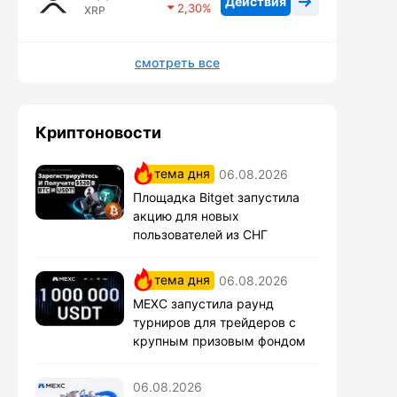
Действия
2,30
XRP
смотреть все
Криптоновости
тема дня
06.08.2026
Площадка Bitget запустила
акцию для новых
пользователей из СНГ
тема дня
06.08.2026
MEXC запустила раунд
турниров для трейдеров с
крупным призовым фондом
06.08.2026