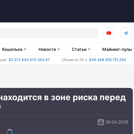
Кошельки
Новости
Статьи
Майнинг-пулы
ция:
$2 273 843 070 363,61
Объем за 24 ч:
$49 488 555 751,524
аходится в зоне риска перед
0
29.04.2026