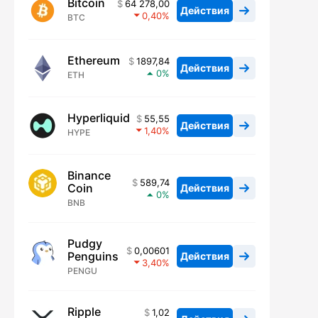
Bitcoin
64 278,00
Действия
0,40
BTC
Ethereum
1897,84
Действия
0
ETH
Hyperliquid
55,55
Действия
1,40
HYPE
Binance
589,74
Coin
Действия
0
BNB
Pudgy
0,00601
Penguins
Действия
3,40
PENGU
Ripple
1,02