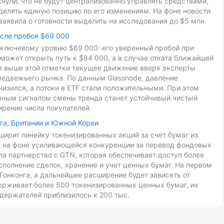
ули, что не будут централизованно управлять средствами,
делять единую позицию по его изменениям. На фоне новости
заявила о готовности выделить на исследования до $5 млн.
осле пробоя $69 000
к ключевому уровню $69 000: его уверенный пробой при
может открыть путь к $84 000, а в случае отката ближайшей
ия выше этой отметки текущее движение вверх эксперты
медвежьего рынка. По данным Glassnode, давление
низился, а потоки в ETF стали положительными. При этом
авным сигналом смены тренда станет устойчивый чистый
ирение числа покупателей.
га, Британии и Южной Кореи
ирит линейку токенизированных акций за счет бумаг из
ан на фоне усиливающейся конкуренции за перевод фондовых
ла партнерство с GTN, которая обеспечивает доступ более
сполнение сделок, хранение и учет ценных бумаг. На первом
Гонконга, а дальнейшее расширение будет зависеть от
ерживает более 500 токенизированных ценных бумаг, их
держателей приблизилось к 200 тыс.