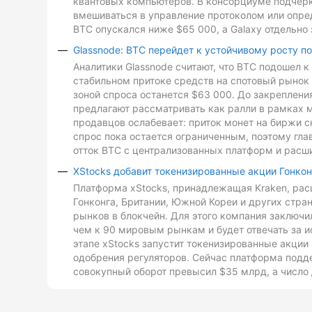
квантовых компьютеров. В консорциуме подчеркн
вмешиваться в управление протоколом или опре
BTC опускался ниже $65 000, а Galaxy отдельно 
Glassnode: BTC перейдет к устойчивому росту п
Аналитики Glassnode считают, что BTC подошел 
стабильном притоке средств на спотовый рынок 
зоной спроса останется $63 000. До закреплен
предлагают рассматривать как ралли в рамках 
продавцов ослабевает: приток монет на биржи с
спрос пока остается ограниченным, поэтому гл
отток BTC с централизованных платформ и расш
XStocks добавит токенизированные акции Гонкон
Платформа xStocks, принадлежащая Kraken, расш
Гонконга, Британии, Южной Кореи и других стр
рынков в блокчейн. Для этого компания заключи
чем к 90 мировым рынкам и будет отвечать за и
этапе xStocks запустит токенизированные акции 
одобрения регуляторов. Сейчас платформа подд
совокупный оборот превысил $35 млрд, а число 