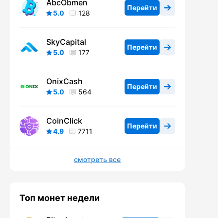
AbcObmen
Перейти
5.0
128
SkyCapital
Перейти
5.0
177
OnixCash
Перейти
5.0
564
CoinClick
Перейти
4.9
7711
смотреть все
Топ монет недели