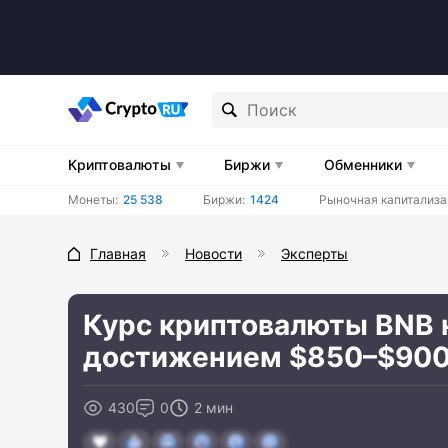
Криптовалюты
Биржи
Обменники
Монеты:
25 538
Биржи:
1424
Рыночная капитализа
Главная
Новости
Эксперты
Курс криптовалюты BNB н
достижением $850–$90
430
0
2 мин