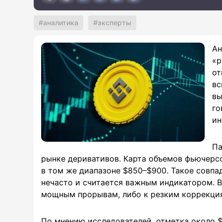
аналитика
эксперты
Ан
«р
от
вс
вы
го
ин
Па
рынке деривативов. Карта объемов фьючерс
в том же диапазоне $850–$900. Такое совп
нечасто и считается важным индикатором. 
мощным прорывам, либо к резким коррекци
По мнению исследователей, отметка около $