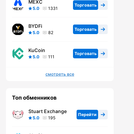
MEXC
Торговать
5.0
1331
BYDFi
Торговать
5.0
82
KuCoin
Торговать
5.0
111
смотреть все
Топ обменников
Stuart Exchange
Перейти
5.0
195