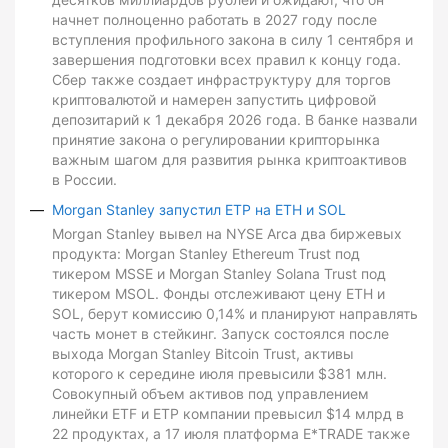
начнет полноценно работать в 2027 году после
вступления профильного закона в силу 1 сентября и
завершения подготовки всех правил к концу года.
Сбер также создает инфраструктуру для торгов
криптовалютой и намерен запустить цифровой
депозитарий к 1 декабря 2026 года. В банке назвали
принятие закона о регулировании крипторынка
важным шагом для развития рынка криптоактивов
в России.
Morgan Stanley запустил ETP на ETH и SOL
Morgan Stanley вывел на NYSE Arca два биржевых
продукта: Morgan Stanley Ethereum Trust под
тикером MSSE и Morgan Stanley Solana Trust под
тикером MSOL. Фонды отслеживают цену ETH и
SOL, берут комиссию 0,14% и планируют направлять
часть монет в стейкинг. Запуск состоялся после
выхода Morgan Stanley Bitcoin Trust, активы
которого к середине июля превысили $381 млн.
Совокупный объем активов под управлением
линейки ETF и ETP компании превысил $14 млрд в
22 продуктах, а 17 июля платформа E*TRADE также