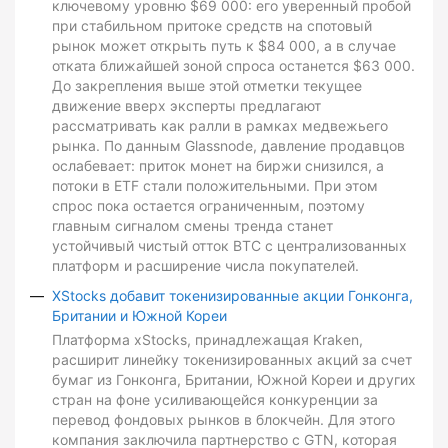
ключевому уровню $69 000: его уверенный пробой
при стабильном притоке средств на спотовый
рынок может открыть путь к $84 000, а в случае
отката ближайшей зоной спроса останется $63 000.
До закрепления выше этой отметки текущее
движение вверх эксперты предлагают
рассматривать как ралли в рамках медвежьего
рынка. По данным Glassnode, давление продавцов
ослабевает: приток монет на биржи снизился, а
потоки в ETF стали положительными. При этом
спрос пока остается ограниченным, поэтому
главным сигналом смены тренда станет
устойчивый чистый отток BTC с централизованных
платформ и расширение числа покупателей.
XStocks добавит токенизированные акции Гонконга,
Британии и Южной Кореи
Платформа xStocks, принадлежащая Kraken,
расширит линейку токенизированных акций за счет
бумаг из Гонконга, Британии, Южной Кореи и других
стран на фоне усиливающейся конкуренции за
перевод фондовых рынков в блокчейн. Для этого
компания заключила партнерство с GTN, которая