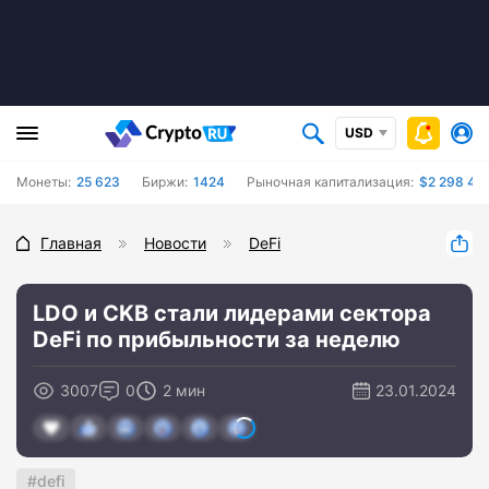
USD
Монеты:
25 623
Биржи:
1424
Рыночная капитализация:
$2 298 47
Главная
Новости
DeFi
LDO и CKB стали лидерами сектора
DeFi по прибыльности за неделю
3007
0
2 мин
23.01.2024
defi