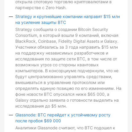
открыла спотовую торговлю криптовалютами в
партнерстве с Zero Hash.
Strategy и крупнейшие компании направят $15 млн
на усиление защиты BTC
Strategy сообщила о создании Bitcoin Security
Consortium, в который вошли 9 компаний, включая
BlackRock, Coinbase, Fidelity Digital Assets и Galaxy.
Участники обязались за 3 года направить $15 млн
на поддержку независимых разработчиков и
исследования по защите сети BTC, в том числе от
возможных угроз со стороны квантовых
компьютеров. В консорциуме подчеркнули, что не
будут централизованно управлять средствами,
вмешиваться в управление протоколом или
определять единую позицию по его изменениям. На
фоне новости BTC опускался ниже $65 000, а
Galaxy отдельно заявила о готовности выделить на
исследования до $5 млн.
Glassnode: BTC перейдет к устойчивому росту
после пробоя $69 000
Аналитики Glassnode считают, что BTC подошел к