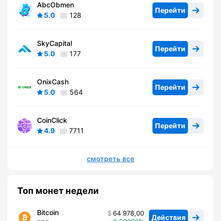
AbcObmen
Перейти
5.0
128
SkyCapital
Перейти
5.0
177
OnixCash
Перейти
5.0
564
CoinClick
Перейти
4.9
7711
смотреть все
Топ монет недели
Bitcoin
64 978,00
Действия