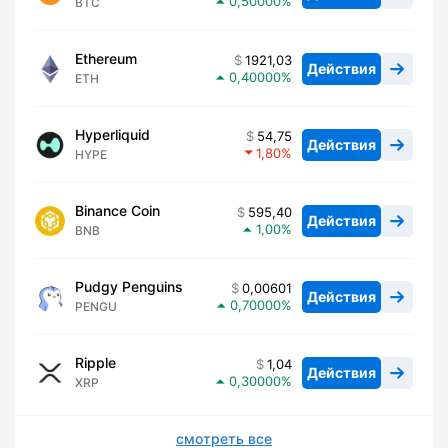
0,50000
BTC
Ethereum
1921,03
Действия
0,40000
ETH
Hyperliquid
54,75
Действия
1,80
HYPE
Binance Coin
595,40
Действия
1,00
BNB
Pudgy Penguins
0,00601
Действия
0,70000
PENGU
Ripple
1,04
Действия
0,30000
XRP
смотреть все