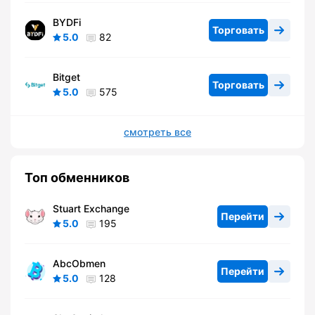
BYDFi
Торговать
5.0
82
Bitget
Торговать
5.0
575
смотреть все
Топ обменников
Stuart Exchange
Перейти
5.0
195
AbcObmen
Перейти
5.0
128