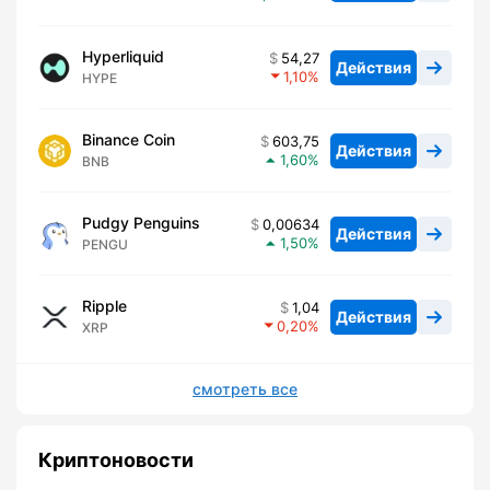
Hyperliquid
54,27
Действия
1,10
HYPE
Binance Coin
603,75
Действия
1,60
BNB
Pudgy Penguins
0,00634
Действия
1,50
PENGU
Ripple
1,04
Действия
0,20
XRP
смотреть все
Криптоновости