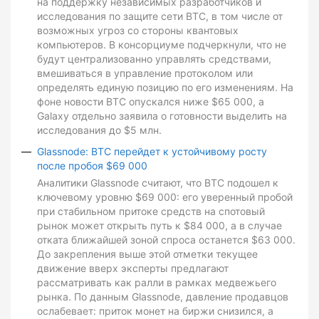
на поддержку независимых разработчиков и
исследования по защите сети BTC, в том числе от
возможных угроз со стороны квантовых
компьютеров. В консорциуме подчеркнули, что не
будут централизованно управлять средствами,
вмешиваться в управление протоколом или
определять единую позицию по его изменениям. На
фоне новости BTC опускался ниже $65 000, а
Galaxy отдельно заявила о готовности выделить на
исследования до $5 млн.
Glassnode: BTC перейдет к устойчивому росту
после пробоя $69 000
Аналитики Glassnode считают, что BTC подошел к
ключевому уровню $69 000: его уверенный пробой
при стабильном притоке средств на спотовый
рынок может открыть путь к $84 000, а в случае
отката ближайшей зоной спроса останется $63 000.
До закрепления выше этой отметки текущее
движение вверх эксперты предлагают
рассматривать как ралли в рамках медвежьего
рынка. По данным Glassnode, давление продавцов
ослабевает: приток монет на биржи снизился, а