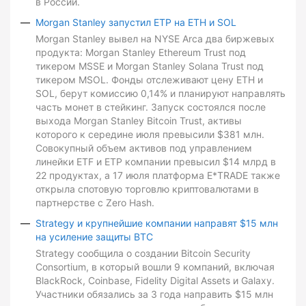
в России.
Morgan Stanley запустил ETP на ETH и SOL
Morgan Stanley вывел на NYSE Arca два биржевых
продукта: Morgan Stanley Ethereum Trust под
тикером MSSE и Morgan Stanley Solana Trust под
тикером MSOL. Фонды отслеживают цену ETH и
SOL, берут комиссию 0,14% и планируют направлять
часть монет в стейкинг. Запуск состоялся после
выхода Morgan Stanley Bitcoin Trust, активы
которого к середине июля превысили $381 млн.
Совокупный объем активов под управлением
линейки ETF и ETP компании превысил $14 млрд в
22 продуктах, а 17 июля платформа E*TRADE также
открыла спотовую торговлю криптовалютами в
партнерстве с Zero Hash.
Strategy и крупнейшие компании направят $15 млн
на усиление защиты BTC
Strategy сообщила о создании Bitcoin Security
Consortium, в который вошли 9 компаний, включая
BlackRock, Coinbase, Fidelity Digital Assets и Galaxy.
Участники обязались за 3 года направить $15 млн