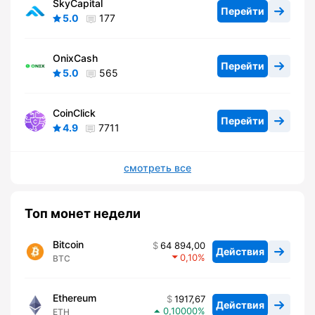
SkyCapital
Перейти
5.0
177
OnixCash
Перейти
5.0
565
CoinClick
Перейти
4.9
7711
смотреть все
Топ монет недели
Bitcoin
64 894,00
Действия
0,10
BTC
Ethereum
1917,67
Действия
0,10000
ETH