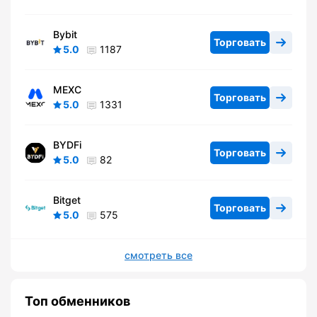
Bybit
Торговать
5.0
1187
MEXC
Торговать
5.0
1331
BYDFi
Торговать
5.0
82
Bitget
Торговать
5.0
575
смотреть все
Топ обменников