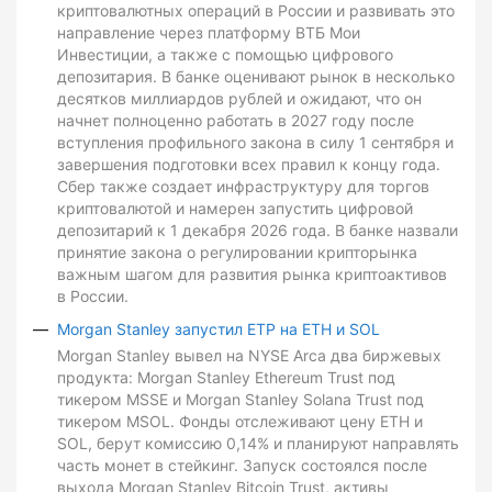
криптовалютных операций в России и развивать это
направление через платформу ВТБ Мои
Инвестиции, а также с помощью цифрового
депозитария. В банке оценивают рынок в несколько
десятков миллиардов рублей и ожидают, что он
начнет полноценно работать в 2027 году после
вступления профильного закона в силу 1 сентября и
завершения подготовки всех правил к концу года.
Сбер также создает инфраструктуру для торгов
криптовалютой и намерен запустить цифровой
депозитарий к 1 декабря 2026 года. В банке назвали
принятие закона о регулировании крипторынка
важным шагом для развития рынка криптоактивов
в России.
Morgan Stanley запустил ETP на ETH и SOL
Morgan Stanley вывел на NYSE Arca два биржевых
продукта: Morgan Stanley Ethereum Trust под
тикером MSSE и Morgan Stanley Solana Trust под
тикером MSOL. Фонды отслеживают цену ETH и
SOL, берут комиссию 0,14% и планируют направлять
часть монет в стейкинг. Запуск состоялся после
выхода Morgan Stanley Bitcoin Trust, активы