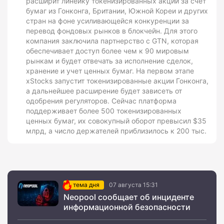
расширит линейку токенизированных акций за счет
бумаг из Гонконга, Британии, Южной Кореи и других
стран на фоне усиливающейся конкуренции за
перевод фондовых рынков в блокчейн. Для этого
компания заключила партнерство с GTN, которая
обеспечивает доступ более чем к 90 мировым
рынкам и будет отвечать за исполнение сделок,
хранение и учет ценных бумаг. На первом этапе
xStocks запустит токенизированные акции Гонконга,
а дальнейшее расширение будет зависеть от
одобрения регуляторов. Сейчас платформа
поддерживает более 500 токенизированных
ценных бумаг, их совокупный оборот превысил $35
млрд, а число держателей приблизилось к 200 тыс.
тема дня
07 августа 15:31
Neopool сообщает об инциденте
информационной безопасности