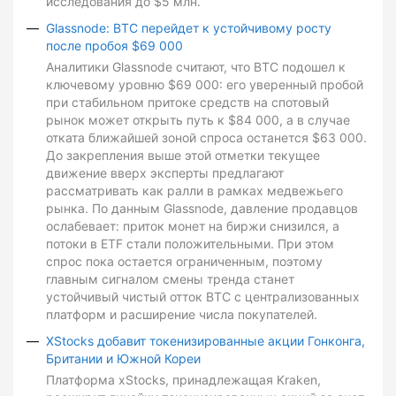
исследования до $5 млн.
Glassnode: BTC перейдет к устойчивому росту
после пробоя $69 000
Аналитики Glassnode считают, что BTC подошел к
ключевому уровню $69 000: его уверенный пробой
при стабильном притоке средств на спотовый
рынок может открыть путь к $84 000, а в случае
отката ближайшей зоной спроса останется $63 000.
До закрепления выше этой отметки текущее
движение вверх эксперты предлагают
рассматривать как ралли в рамках медвежьего
рынка. По данным Glassnode, давление продавцов
ослабевает: приток монет на биржи снизился, а
потоки в ETF стали положительными. При этом
спрос пока остается ограниченным, поэтому
главным сигналом смены тренда станет
устойчивый чистый отток BTC с централизованных
платформ и расширение числа покупателей.
XStocks добавит токенизированные акции Гонконга,
Британии и Южной Кореи
Платформа xStocks, принадлежащая Kraken,