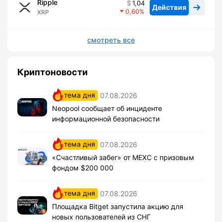
Ripple
1,04
Действия
0,60
XRP
смотреть все
Криптоновости
тема дня
07.08.2026
Neopool сообщает об инциденте
информационной безопасности
тема дня
07.08.2026
«Счастливый забег» от MEXC с призовым
фондом $200 000
тема дня
07.08.2026
Площадка Bitget запустила акцию для
новых пользователей из СНГ