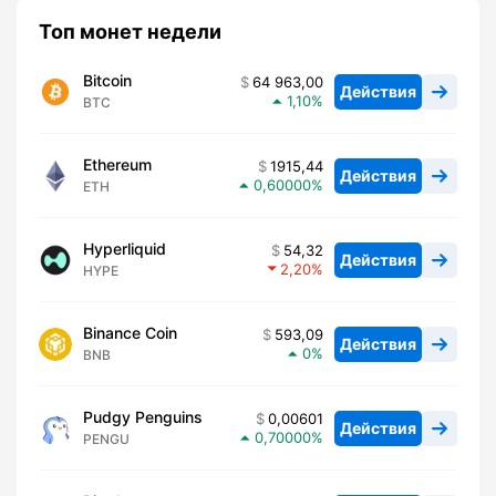
Топ монет недели
Bitcoin
64 963,00
Действия
1,10
BTC
Ethereum
1915,44
Действия
0,60000
ETH
Hyperliquid
54,32
Действия
2,20
HYPE
Binance Coin
593,09
Действия
0
BNB
Pudgy Penguins
0,00601
Действия
0,70000
PENGU