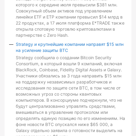
которого к середине июля превысили $381 млн.
Совокупный объем активов под управлением
линейки ETF и ETP компании превысил $14 млрд в
22 продуктах, а 17 июля платформа E*TRADE также
открыла спотовую торговлю криптовалютами в
партнерстве с Zero Hash.
Strategy и крупнейшие компании направят $15 млн
на усиление защиты BTC
Strategy сообщила о создании Bitcoin Security
Consortium, в который вошли 9 компаний, включая
BlackRock, Coinbase, Fidelity Digital Assets и Galaxy.
Участники обязались за 3 года направить $15 млн
на поддержку независимых разработчиков и
исследования по защите сети BTC, в том числе от
возможных угроз со стороны квантовых
компьютеров. В консорциуме подчеркнули, что не
будут централизованно управлять средствами,
вмешиваться в управление протоколом или
определять единую позицию по его изменениям. На
фоне новости BTC опускался ниже $65 000, а
Galaxy отдельно заявила о готовности выделить на