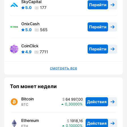
SkyCapital
Перейти
5.0
177
OnixCash
Перейти
5.0
565
CoinClick
Перейти
4.9
7711
смотреть все
Топ монет недели
Bitcoin
64 997,00
Действия
0,30000
BTC
Ethereum
1918,16
Действия
0,10000
ETH