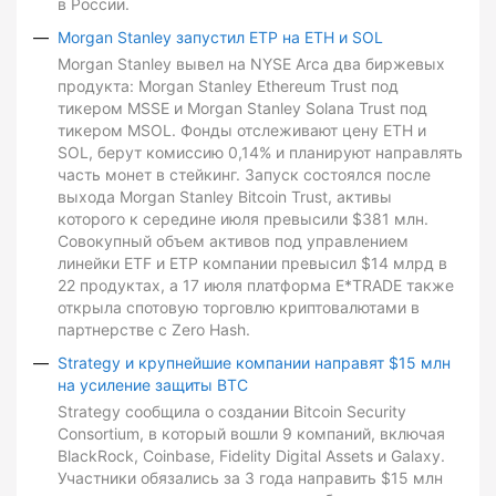
в России.
Morgan Stanley запустил ETP на ETH и SOL
Morgan Stanley вывел на NYSE Arca два биржевых
продукта: Morgan Stanley Ethereum Trust под
тикером MSSE и Morgan Stanley Solana Trust под
тикером MSOL. Фонды отслеживают цену ETH и
SOL, берут комиссию 0,14% и планируют направлять
часть монет в стейкинг. Запуск состоялся после
выхода Morgan Stanley Bitcoin Trust, активы
которого к середине июля превысили $381 млн.
Совокупный объем активов под управлением
линейки ETF и ETP компании превысил $14 млрд в
22 продуктах, а 17 июля платформа E*TRADE также
открыла спотовую торговлю криптовалютами в
партнерстве с Zero Hash.
Strategy и крупнейшие компании направят $15 млн
на усиление защиты BTC
Strategy сообщила о создании Bitcoin Security
Consortium, в который вошли 9 компаний, включая
BlackRock, Coinbase, Fidelity Digital Assets и Galaxy.
Участники обязались за 3 года направить $15 млн