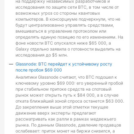
на поддержку независимых разработчиков и
исследования по защите сети BTC, в том числе от
возможных угроз со стороны квантовых
компьютеров. В консорциуме подчеркнули, что не
будут централизованно управлять средствами,
вмешиваться в управление протоколом или
определять единую позицию по его изменениям. На
фоне новости BTC опускался ниже $65 000, а
Galaxy отдельно заявила о готовности выделить на
исследования до $5 млн.
Glassnode: BTC перейдет к устойчивому росту
после пробоя $69 000
Аналитики Glassnode считают, что BTC подошел к
ключевому уровню $69 000: его уверенный пробой
при стабильном притоке средств на спотовый
рынок может открыть путь к $84 000, а в случае
отката ближайшей зоной спроса останется $63 000.
До закрепления выше этой отметки текущее
движение вверх эксперты предлагают
рассматривать как ралли в рамках медвежьего
рынка. По данным Glassnode, давление продавцов
ослабевает: приток монет на биржи снизился, а