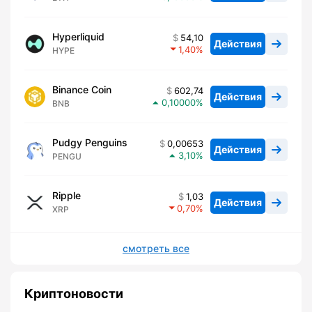
Hyperliquid
54,10
Действия
1,40
HYPE
Binance Coin
602,74
Действия
0,10000
BNB
Pudgy Penguins
0,00653
Действия
3,10
PENGU
Ripple
1,03
Действия
0,70
XRP
смотреть все
Криптоновости