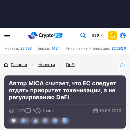
USD
Монеты:
25 538
Биржи:
1424
Рыночная капитализация:
$2 292 961
Главная
Новости
DeFi
Автор MiCA считает, что ЕС следует
отдать приоритет токенизации, а не
регулированию DeFi
1130
0
2 мин
10.06.2026
1