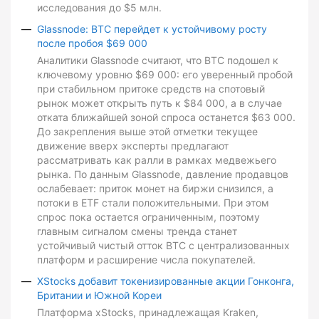
исследования до $5 млн.
Glassnode: BTC перейдет к устойчивому росту
после пробоя $69 000
Аналитики Glassnode считают, что BTC подошел к
ключевому уровню $69 000: его уверенный пробой
при стабильном притоке средств на спотовый
рынок может открыть путь к $84 000, а в случае
отката ближайшей зоной спроса останется $63 000.
До закрепления выше этой отметки текущее
движение вверх эксперты предлагают
рассматривать как ралли в рамках медвежьего
рынка. По данным Glassnode, давление продавцов
ослабевает: приток монет на биржи снизился, а
потоки в ETF стали положительными. При этом
спрос пока остается ограниченным, поэтому
главным сигналом смены тренда станет
устойчивый чистый отток BTC с централизованных
платформ и расширение числа покупателей.
XStocks добавит токенизированные акции Гонконга,
Британии и Южной Кореи
Платформа xStocks, принадлежащая Kraken,