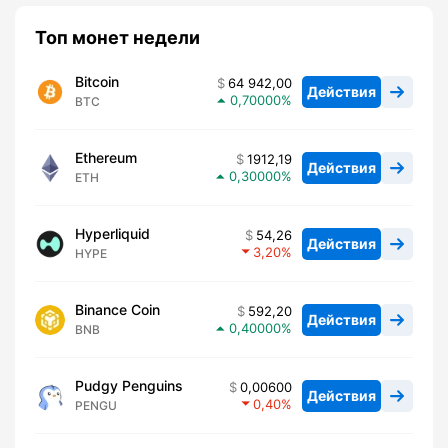
Топ монет недели
Bitcoin
64 942,00
Действия
0,70000
BTC
Ethereum
1912,19
Действия
0,30000
ETH
Hyperliquid
54,26
Действия
3,20
HYPE
Binance Coin
592,20
Действия
0,40000
BNB
Pudgy Penguins
0,00600
Действия
0,40
PENGU