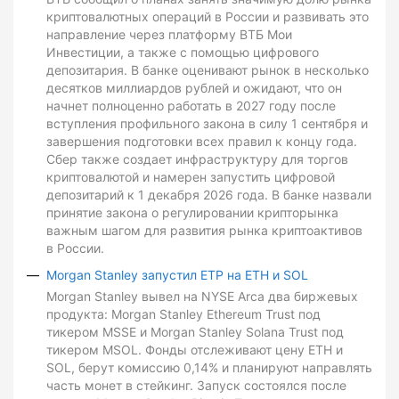
криптовалютных операций в России и развивать это
направление через платформу ВТБ Мои
Инвестиции, а также с помощью цифрового
депозитария. В банке оценивают рынок в несколько
десятков миллиардов рублей и ожидают, что он
начнет полноценно работать в 2027 году после
вступления профильного закона в силу 1 сентября и
завершения подготовки всех правил к концу года.
Сбер также создает инфраструктуру для торгов
криптовалютой и намерен запустить цифровой
депозитарий к 1 декабря 2026 года. В банке назвали
принятие закона о регулировании крипторынка
важным шагом для развития рынка криптоактивов
в России.
Morgan Stanley запустил ETP на ETH и SOL
Morgan Stanley вывел на NYSE Arca два биржевых
продукта: Morgan Stanley Ethereum Trust под
тикером MSSE и Morgan Stanley Solana Trust под
тикером MSOL. Фонды отслеживают цену ETH и
SOL, берут комиссию 0,14% и планируют направлять
часть монет в стейкинг. Запуск состоялся после