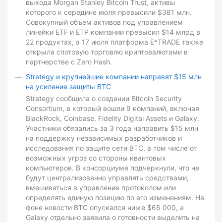
выхода Morgan Stanley Bitcoin Trust, активы
которого к середине июля превысили $381 млн.
Совокупный объем активов под управлением
линейки ETF и ETP компании превысил $14 млрд в
22 продуктах, а 17 июля платформа E*TRADE также
открыла спотовую торговлю криптовалютами в
партнерстве с Zero Hash.
Strategy и крупнейшие компании направят $15 млн
на усиление защиты BTC
Strategy сообщила о создании Bitcoin Security
Consortium, в который вошли 9 компаний, включая
BlackRock, Coinbase, Fidelity Digital Assets и Galaxy.
Участники обязались за 3 года направить $15 млн
на поддержку независимых разработчиков и
исследования по защите сети BTC, в том числе от
возможных угроз со стороны квантовых
компьютеров. В консорциуме подчеркнули, что не
будут централизованно управлять средствами,
вмешиваться в управление протоколом или
определять единую позицию по его изменениям. На
фоне новости BTC опускался ниже $65 000, а
Galaxy отдельно заявила о готовности выделить на