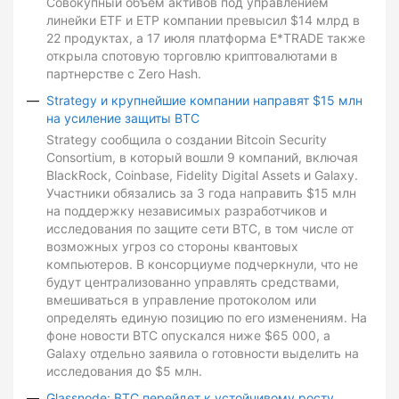
Совокупный объем активов под управлением
линейки ETF и ETP компании превысил $14 млрд в
22 продуктах, а 17 июля платформа E*TRADE также
открыла спотовую торговлю криптовалютами в
партнерстве с Zero Hash.
Strategy и крупнейшие компании направят $15 млн
на усиление защиты BTC
Strategy сообщила о создании Bitcoin Security
Consortium, в который вошли 9 компаний, включая
BlackRock, Coinbase, Fidelity Digital Assets и Galaxy.
Участники обязались за 3 года направить $15 млн
на поддержку независимых разработчиков и
исследования по защите сети BTC, в том числе от
возможных угроз со стороны квантовых
компьютеров. В консорциуме подчеркнули, что не
будут централизованно управлять средствами,
вмешиваться в управление протоколом или
определять единую позицию по его изменениям. На
фоне новости BTC опускался ниже $65 000, а
Galaxy отдельно заявила о готовности выделить на
исследования до $5 млн.
Glassnode: BTC перейдет к устойчивому росту