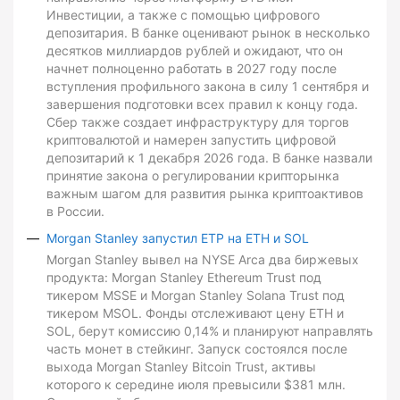
Инвестиции, а также с помощью цифрового
депозитария. В банке оценивают рынок в несколько
десятков миллиардов рублей и ожидают, что он
начнет полноценно работать в 2027 году после
вступления профильного закона в силу 1 сентября и
завершения подготовки всех правил к концу года.
Сбер также создает инфраструктуру для торгов
криптовалютой и намерен запустить цифровой
депозитарий к 1 декабря 2026 года. В банке назвали
принятие закона о регулировании крипторынка
важным шагом для развития рынка криптоактивов
в России.
Morgan Stanley запустил ETP на ETH и SOL
Morgan Stanley вывел на NYSE Arca два биржевых
продукта: Morgan Stanley Ethereum Trust под
тикером MSSE и Morgan Stanley Solana Trust под
тикером MSOL. Фонды отслеживают цену ETH и
SOL, берут комиссию 0,14% и планируют направлять
часть монет в стейкинг. Запуск состоялся после
выхода Morgan Stanley Bitcoin Trust, активы
которого к середине июля превысили $381 млн.