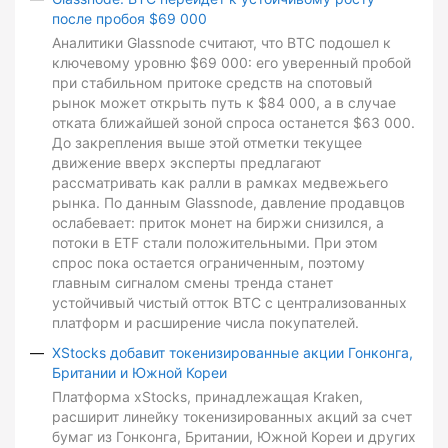
после пробоя $69 000
Аналитики Glassnode считают, что BTC подошел к
ключевому уровню $69 000: его уверенный пробой
при стабильном притоке средств на спотовый
рынок может открыть путь к $84 000, а в случае
отката ближайшей зоной спроса останется $63 000.
До закрепления выше этой отметки текущее
движение вверх эксперты предлагают
рассматривать как ралли в рамках медвежьего
рынка. По данным Glassnode, давление продавцов
ослабевает: приток монет на биржи снизился, а
потоки в ETF стали положительными. При этом
спрос пока остается ограниченным, поэтому
главным сигналом смены тренда станет
устойчивый чистый отток BTC с централизованных
платформ и расширение числа покупателей.
XStocks добавит токенизированные акции Гонконга,
Британии и Южной Кореи
Платформа xStocks, принадлежащая Kraken,
расширит линейку токенизированных акций за счет
бумаг из Гонконга, Британии, Южной Кореи и других