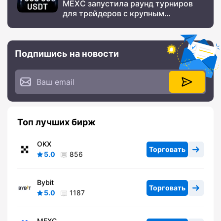
MEXC запустила раунд турниров
для трейдеров с крупным
призовым фондом
Подпишись на новости
Топ лучших бирж
OKX
Торговать
5.0
856
Bybit
Торговать
5.0
1187
MEXC