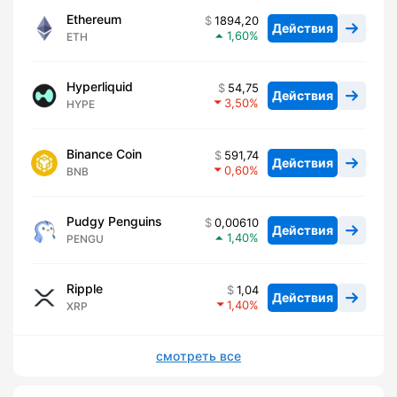
Ethereum
1894,20
Действия
1,60
ETH
Hyperliquid
54,75
Действия
3,50
HYPE
Binance Coin
591,74
Действия
0,60
BNB
Pudgy Penguins
0,00610
Действия
1,40
PENGU
Ripple
1,04
Действия
1,40
XRP
смотреть все