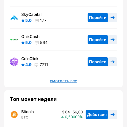
SkyCapital
Перейти
5.0
177
OnixCash
Перейти
5.0
564
CoinClick
Перейти
4.9
7711
смотреть все
Топ монет недели
Bitcoin
64 156,00
Действия
0,50000
BTC