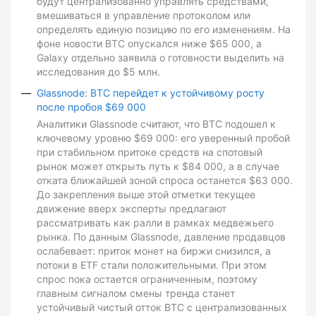
будут централизованно управлять средствами,
вмешиваться в управление протоколом или
определять единую позицию по его изменениям. На
фоне новости BTC опускался ниже $65 000, а
Galaxy отдельно заявила о готовности выделить на
исследования до $5 млн.
Glassnode: BTC перейдет к устойчивому росту
после пробоя $69 000
Аналитики Glassnode считают, что BTC подошел к
ключевому уровню $69 000: его уверенный пробой
при стабильном притоке средств на спотовый
рынок может открыть путь к $84 000, а в случае
отката ближайшей зоной спроса останется $63 000.
До закрепления выше этой отметки текущее
движение вверх эксперты предлагают
рассматривать как ралли в рамках медвежьего
рынка. По данным Glassnode, давление продавцов
ослабевает: приток монет на биржи снизился, а
потоки в ETF стали положительными. При этом
спрос пока остается ограниченным, поэтому
главным сигналом смены тренда станет
устойчивый чистый отток BTC с централизованных