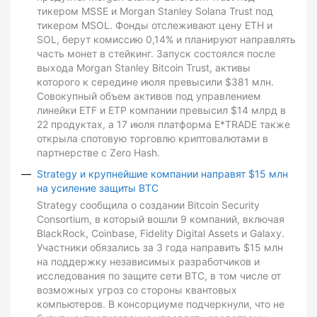
тикером MSSE и Morgan Stanley Solana Trust под
тикером MSOL. Фонды отслеживают цену ETH и
SOL, берут комиссию 0,14% и планируют направлять
часть монет в стейкинг. Запуск состоялся после
выхода Morgan Stanley Bitcoin Trust, активы
которого к середине июля превысили $381 млн.
Совокупный объем активов под управлением
линейки ETF и ETP компании превысил $14 млрд в
22 продуктах, а 17 июля платформа E*TRADE также
открыла спотовую торговлю криптовалютами в
партнерстве с Zero Hash.
Strategy и крупнейшие компании направят $15 млн
на усиление защиты BTC
Strategy сообщила о создании Bitcoin Security
Consortium, в который вошли 9 компаний, включая
BlackRock, Coinbase, Fidelity Digital Assets и Galaxy.
Участники обязались за 3 года направить $15 млн
на поддержку независимых разработчиков и
исследования по защите сети BTC, в том числе от
возможных угроз со стороны квантовых
компьютеров. В консорциуме подчеркнули, что не