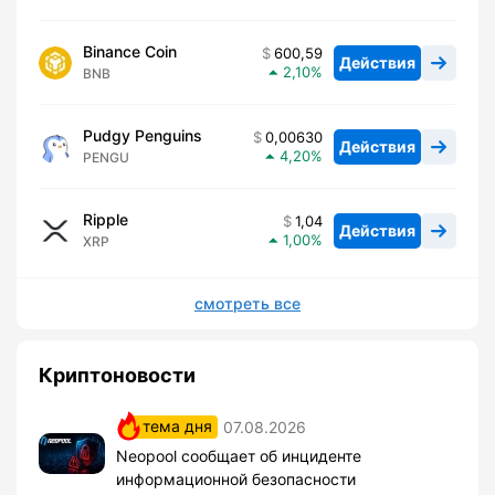
Binance Coin
600,59
Действия
2,10
BNB
Pudgy Penguins
0,00630
Действия
4,20
PENGU
Ripple
1,04
Действия
1,00
XRP
смотреть все
Криптоновости
тема дня
07.08.2026
Neopool сообщает об инциденте
информационной безопасности