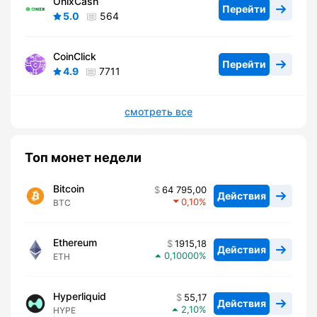
OnixCash
Перейти
5.0
564
CoinClick
Перейти
4.9
7711
смотреть все
Топ монет недели
Bitcoin
64 795,00
Действия
0,10
BTC
Ethereum
1915,18
Действия
0,10000
ETH
Hyperliquid
55,17
Действия
2,10
HYPE