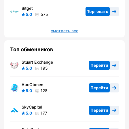
Bitget
Торговать
5.0
575
смотреть все
Топ обменников
Stuart Exchange
Перейти
5.0
195
AbcObmen
Перейти
5.0
128
SkyCapital
Перейти
5.0
177