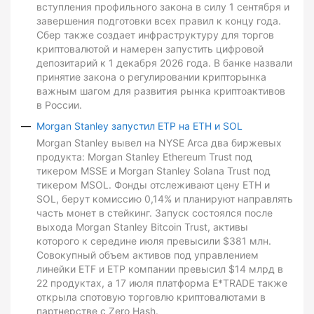
вступления профильного закона в силу 1 сентября и
завершения подготовки всех правил к концу года.
Сбер также создает инфраструктуру для торгов
криптовалютой и намерен запустить цифровой
депозитарий к 1 декабря 2026 года. В банке назвали
принятие закона о регулировании крипторынка
важным шагом для развития рынка криптоактивов
в России.
Morgan Stanley запустил ETP на ETH и SOL
Morgan Stanley вывел на NYSE Arca два биржевых
продукта: Morgan Stanley Ethereum Trust под
тикером MSSE и Morgan Stanley Solana Trust под
тикером MSOL. Фонды отслеживают цену ETH и
SOL, берут комиссию 0,14% и планируют направлять
часть монет в стейкинг. Запуск состоялся после
выхода Morgan Stanley Bitcoin Trust, активы
которого к середине июля превысили $381 млн.
Совокупный объем активов под управлением
линейки ETF и ETP компании превысил $14 млрд в
22 продуктах, а 17 июля платформа E*TRADE также
открыла спотовую торговлю криптовалютами в
партнерстве с Zero Hash.