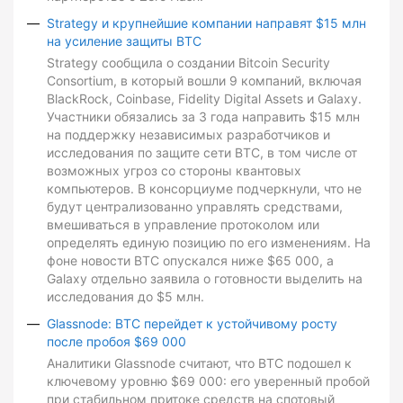
Strategy и крупнейшие компании направят $15 млн
на усиление защиты BTC
Strategy сообщила о создании Bitcoin Security
Consortium, в который вошли 9 компаний, включая
BlackRock, Coinbase, Fidelity Digital Assets и Galaxy.
Участники обязались за 3 года направить $15 млн
на поддержку независимых разработчиков и
исследования по защите сети BTC, в том числе от
возможных угроз со стороны квантовых
компьютеров. В консорциуме подчеркнули, что не
будут централизованно управлять средствами,
вмешиваться в управление протоколом или
определять единую позицию по его изменениям. На
фоне новости BTC опускался ниже $65 000, а
Galaxy отдельно заявила о готовности выделить на
исследования до $5 млн.
Glassnode: BTC перейдет к устойчивому росту
после пробоя $69 000
Аналитики Glassnode считают, что BTC подошел к
ключевому уровню $69 000: его уверенный пробой
при стабильном притоке средств на спотовый