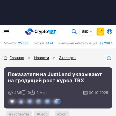
USD
Монеты:
25 538
Биржи:
1424
Рыночная капитализация:
$2 298 04
Главная
Новости
Эксперты
Показатели на JustLend указывают
на грядущий рост курса TRX
436
0
2 мин
30.10.2025
эксперты
usdt
tron