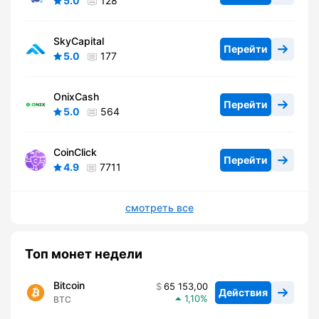
5.0
128
SkyCapital
Перейти
5.0
177
OnixCash
Перейти
5.0
564
CoinClick
Перейти
4.9
7711
смотреть все
Топ монет недели
Bitcoin
65 153,00
Действия
1,10
BTC