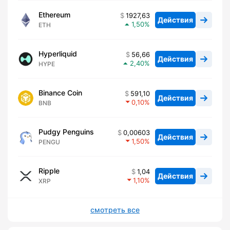
Ethereum
1927,63
Действия
1,50
ETH
Hyperliquid
56,66
Действия
2,40
HYPE
Binance Coin
591,10
Действия
0,10
BNB
Pudgy Penguins
0,00603
Действия
1,50
PENGU
Ripple
1,04
Действия
1,10
XRP
смотреть все