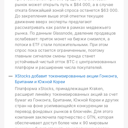
рынок может открыть путь к $84 000, а в случае
отката ближайшей зоной спроса останется $63 000.
До закрепления выше этой отметки текущее
движение вверх эксперты предлагают
рассматривать как ралли в рамках медвежьего
рынка. По данным Glassnode, давление продавцов
ослабевает: приток монет на биржи снизился, а
потоки в ETF стали положительными. При этом
спрос пока остается ограниченным, поэтому
главным сигналом смены тренда станет
устойчивый чистый отток BTC с централизованных
платформ и расширение числа покупателей.
XStocks добавит токенизированные акции Гонконга,
Британии и Южной Кореи
Платформа xStocks, принадлежащая Kraken,
расширит линейку токенизированных акций за счет
бумаг из Гонконга, Британии, Южной Кореи и других
стран на фоне усиливающейся конкуренции за
перевод фондовых рынков в блокчейн. Для этого
компания заключила партнерство с GTN, которая
обеспечивает доступ более чем к 90 мировым