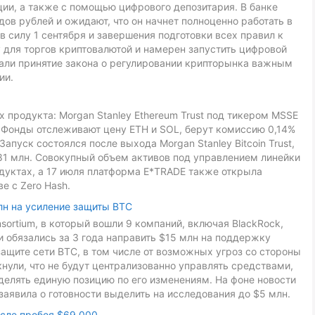
ии, а также с помощью цифрового депозитария. В банке
ов рублей и ожидают, что он начнет полноценно работать в
в силу 1 сентября и завершения подготовки всех правил к
 для торгов криптовалютой и намерен запустить цифровой
звали принятие закона о регулировании крипторынка важным
ии.
 продукта: Morgan Stanley Ethereum Trust под тикером MSSE
L. Фонды отслеживают цену ETH и SOL, берут комиссию 0,14%
Запуск состоялся после выхода Morgan Stanley Bitcoin Trust,
81 млн. Совокупный объем активов под управлением линейки
дуктах, а 17 июля платформа E*TRADE также открыла
е с Zero Hash.
лн на усиление защиты BTC
onsortium, в который вошли 9 компаний, включая BlackRock,
ники обязались за 3 года направить $15 млн на поддержку
ащите сети BTC, в том числе от возможных угроз со стороны
ули, что не будут централизованно управлять средствами,
делять единую позицию по его изменениям. На фоне новости
заявила о готовности выделить на исследования до $5 млн.
осле пробоя $69 000