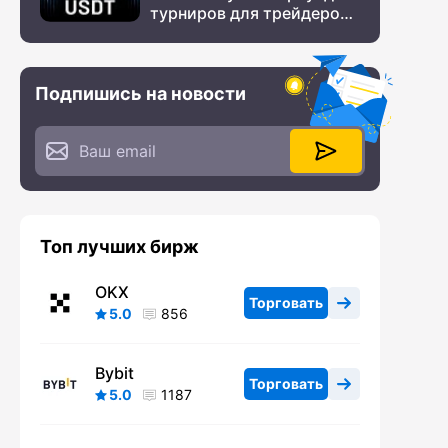
турниров для трейдеров
с крупным призовым
фондом
Подпишись на новости
Топ лучших бирж
OKX
Торговать
5.0
856
Bybit
Торговать
5.0
1187