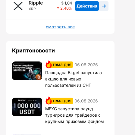
Ripple
1,04
Действия
2,40
XRP
смотреть все
Криптоновости
тема дня
06.08.2026
Площадка Bitget запустила
акцию для новых
пользователей из СНГ
тема дня
06.08.2026
MEXC запустила раунд
турниров для трейдеров с
крупным призовым фондом