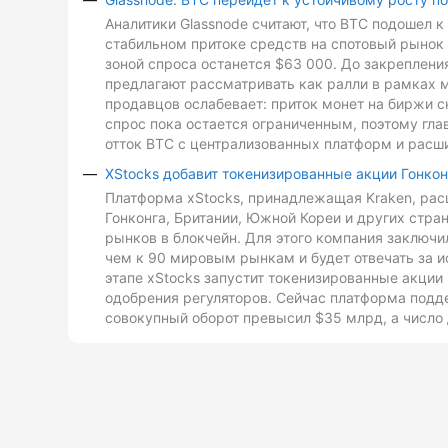
Аналитики Glassnode считают, что BTC подошел 
стабильном притоке средств на спотовый рынок 
зоной спроса останется $63 000. До закреплен
предлагают рассматривать как ралли в рамках 
продавцов ослабевает: приток монет на биржи с
спрос пока остается ограниченным, поэтому гл
отток BTC с централизованных платформ и расш
XStocks добавит токенизированные акции Гонкон
Платформа xStocks, принадлежащая Kraken, расш
Гонконга, Британии, Южной Кореи и других стр
рынков в блокчейн. Для этого компания заключи
чем к 90 мировым рынкам и будет отвечать за и
этапе xStocks запустит токенизированные акции 
одобрения регуляторов. Сейчас платформа подд
совокупный оборот превысил $35 млрд, а число 