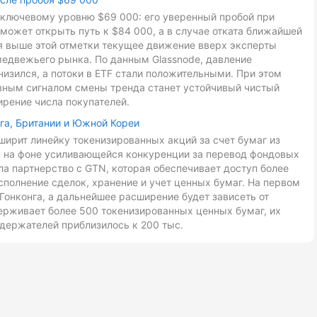
к ключевому уровню $69 000: его уверенный пробой при
может открыть путь к $84 000, а в случае отката ближайшей
ия выше этой отметки текущее движение вверх эксперты
медвежьего рынка. По данным Glassnode, давление
низился, а потоки в ETF стали положительными. При этом
авным сигналом смены тренда станет устойчивый чистый
ирение числа покупателей.
га, Британии и Южной Кореи
ирит линейку токенизированных акций за счет бумаг из
ан на фоне усиливающейся конкуренции за перевод фондовых
ла партнерство с GTN, которая обеспечивает доступ более
сполнение сделок, хранение и учет ценных бумаг. На первом
Гонконга, а дальнейшее расширение будет зависеть от
ерживает более 500 токенизированных ценных бумаг, их
держателей приблизилось к 200 тыс.