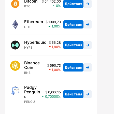
Bitcoin
64 402,00
Действия
0
BTC
Ethereum
1909,73
Действия
1,00
ETH
Hyperliquid
56,28
Действия
1,80
HYPE
Binance
590,73
Coin
Действия
1,00
BNB
Pudgy
Penguin
0,00615
Действия
s
0,70000
PENGU