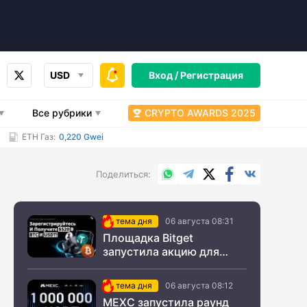
USD
Вход /
Регистрация
Все рубрики
CRYPTO AWARDS 2025
ETH Газ:
0,220 Gwei
WhatsApp
Telegram
X.com
Facebook
Вконтакт
Поделиться
тема дня
06 августа 08:31
Площадка Bitget
запустила акцию для
новых пользователей из
СНГ
тема дня
06 августа 08:12
MEXC запустила раунд