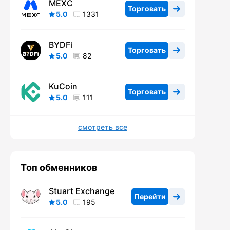
MEXC
Торговать
5.0
1331
BYDFi
Торговать
5.0
82
KuCoin
Торговать
5.0
111
смотреть все
Топ обменников
Stuart Exchange
Перейти
5.0
195