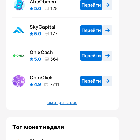
AbcObmen
Перейти
5.0
128
SkyCapital
Перейти
5.0
177
OnixCash
Перейти
5.0
564
CoinClick
Перейти
4.9
7711
смотреть все
Топ монет недели