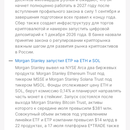
начнет полноценно работать в 2027 году после
вступления профильного закона в силу 1 сентября и
завершения подготовки всех правил к концу года.
Сбер также создает инфраструктуру для торгов
криптовалютой и намерен запустить цифровой
депозитарий к 1 декабря 2026 года. В банке назвали
принятие закона о регулировании крипторынка
важным шагом для развития рынка криптоактивов
в России.
Morgan Stanley запустил ETP на ETH и SOL
Morgan Stanley вывел на NYSE Arca два биржевых
продукта: Morgan Stanley Ethereum Trust под
тикером MSSE и Morgan Stanley Solana Trust под
тикером MSOL. Фонды отслеживают цену ETH и
SOL, берут комиссию 0,14% и планируют направлять
часть монет в стейкинг. Запуск состоялся после
выхода Morgan Stanley Bitcoin Trust, активы
которого к середине июля превысили $381 млн.
Совокупный объем активов под управлением
линейки ETF и ETP компании превысил $14 млрд в
22 продуктах, а 17 июля платформа E*TRADE также