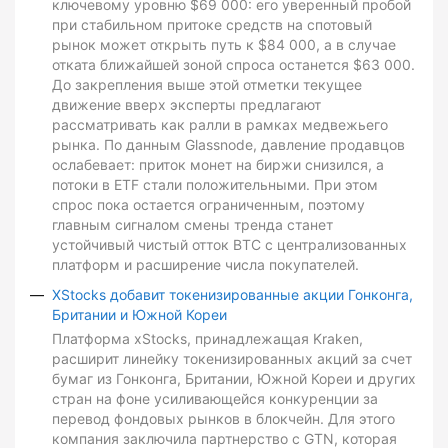
ключевому уровню $69 000: его уверенный пробой
при стабильном притоке средств на спотовый
рынок может открыть путь к $84 000, а в случае
отката ближайшей зоной спроса останется $63 000.
До закрепления выше этой отметки текущее
движение вверх эксперты предлагают
рассматривать как ралли в рамках медвежьего
рынка. По данным Glassnode, давление продавцов
ослабевает: приток монет на биржи снизился, а
потоки в ETF стали положительными. При этом
спрос пока остается ограниченным, поэтому
главным сигналом смены тренда станет
устойчивый чистый отток BTC с централизованных
платформ и расширение числа покупателей.
XStocks добавит токенизированные акции Гонконга,
Британии и Южной Кореи
Платформа xStocks, принадлежащая Kraken,
расширит линейку токенизированных акций за счет
бумаг из Гонконга, Британии, Южной Кореи и других
стран на фоне усиливающейся конкуренции за
перевод фондовых рынков в блокчейн. Для этого
компания заключила партнерство с GTN, которая