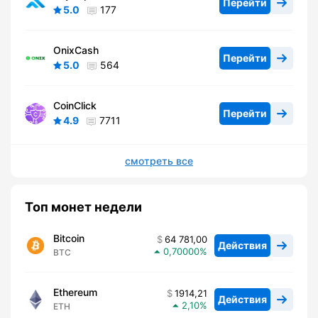
Перейти
5.0
177
OnixCash
Перейти
5.0
564
CoinClick
Перейти
4.9
7711
смотреть все
Топ монет недели
Bitcoin
64 781,00
Действия
0,70000
BTC
Ethereum
1914,21
Действия
2,10
ETH