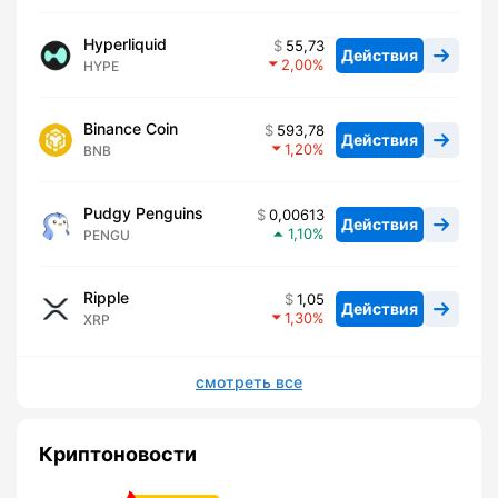
Hyperliquid
55,73
Действия
2,00
HYPE
Binance Coin
593,78
Действия
1,20
BNB
Pudgy Penguins
0,00613
Действия
1,10
PENGU
Ripple
1,05
Действия
1,30
XRP
смотреть все
Криптоновости