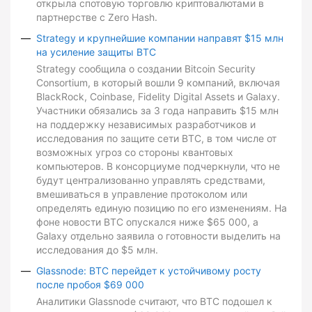
открыла спотовую торговлю криптовалютами в
партнерстве с Zero Hash.
Strategy и крупнейшие компании направят $15 млн
на усиление защиты BTC
Strategy сообщила о создании Bitcoin Security
Consortium, в который вошли 9 компаний, включая
BlackRock, Coinbase, Fidelity Digital Assets и Galaxy.
Участники обязались за 3 года направить $15 млн
на поддержку независимых разработчиков и
исследования по защите сети BTC, в том числе от
возможных угроз со стороны квантовых
компьютеров. В консорциуме подчеркнули, что не
будут централизованно управлять средствами,
вмешиваться в управление протоколом или
определять единую позицию по его изменениям. На
фоне новости BTC опускался ниже $65 000, а
Galaxy отдельно заявила о готовности выделить на
исследования до $5 млн.
Glassnode: BTC перейдет к устойчивому росту
после пробоя $69 000
Аналитики Glassnode считают, что BTC подошел к