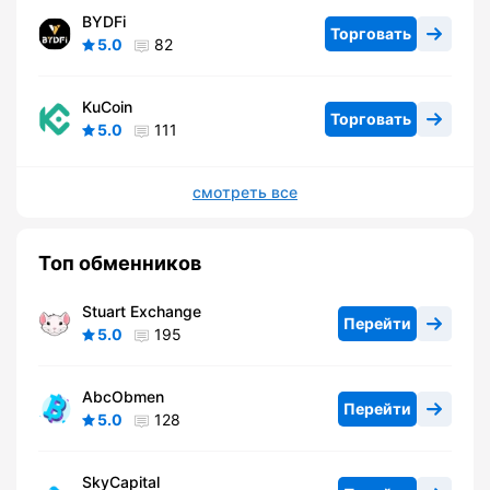
BYDFi
Торговать
5.0
82
KuCoin
Торговать
5.0
111
смотреть все
Топ обменников
Stuart Exchange
Перейти
5.0
195
AbcObmen
Перейти
5.0
128
SkyCapital