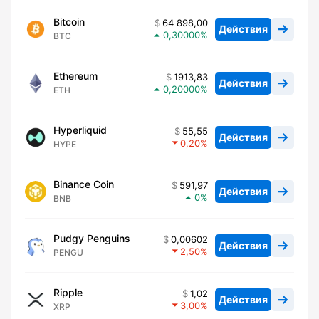
Bitcoin
64 898,00
Действия
0,30000
BTC
Ethereum
1913,83
Действия
0,20000
ETH
Hyperliquid
55,55
Действия
0,20
HYPE
Binance Coin
591,97
Действия
0
BNB
Pudgy Penguins
0,00602
Действия
2,50
PENGU
Ripple
1,02
Действия
3,00
XRP