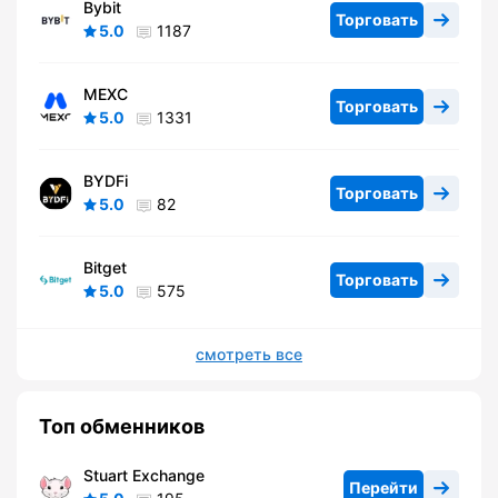
Bybit
Торговать
5.0
1187
MEXC
Торговать
5.0
1331
BYDFi
Торговать
5.0
82
Bitget
Торговать
5.0
575
смотреть все
Топ обменников
Stuart Exchange
Перейти