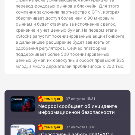
перевод фондовых рынков в блокчейн. Для этого
компания заключила партнерство с GTN, которая
обеспечивает доступ более чем к 90 мировым
рынкам и будет отвечать за исполнение сделок,
хранение и учет ценных бумаг. На первом этапе
xStocks запустит токенизированные акции Гонконга,
а дальнейшее расширение будет зависеть от
одобрения регуляторов. Сейчас платформа
поддерживает более 500 токенизированных
ценных бумаг, их совокупный оборот превысил $35
млрд, а число держателей приблизилось к 200 тыс.
тема дня
07 августа 15:31
Neopool сообщает об инциденте
информационной безопасности
тема дня
07 августа 08:41
«Счастливый забег» от MEXC с