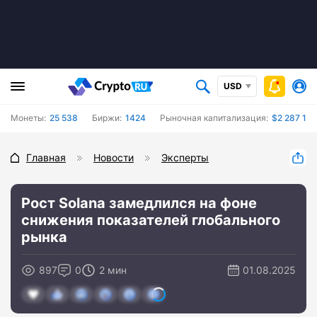
USD
Монеты:
25 538
Биржи:
1424
Рыночная капитализация:
$2 287 13
Главная
Новости
Эксперты
Рост Solana замедлился на фоне
снижения показателей глобального
рынка
897
0
2 мин
01.08.2025