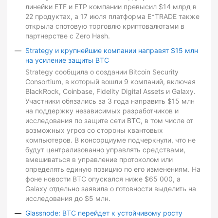
линейки ETF и ETP компании превысил $14 млрд в
22 продуктах, а 17 июля платформа E*TRADE также
открыла спотовую торговлю криптовалютами в
партнерстве с Zero Hash.
Strategy и крупнейшие компании направят $15 млн
на усиление защиты BTC
Strategy сообщила о создании Bitcoin Security
Consortium, в который вошли 9 компаний, включая
BlackRock, Coinbase, Fidelity Digital Assets и Galaxy.
Участники обязались за 3 года направить $15 млн
на поддержку независимых разработчиков и
исследования по защите сети BTC, в том числе от
возможных угроз со стороны квантовых
компьютеров. В консорциуме подчеркнули, что не
будут централизованно управлять средствами,
вмешиваться в управление протоколом или
определять единую позицию по его изменениям. На
фоне новости BTC опускался ниже $65 000, а
Galaxy отдельно заявила о готовности выделить на
исследования до $5 млн.
Glassnode: BTC перейдет к устойчивому росту