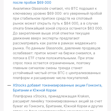
после пробоя $69 000
Аналитики Glassnode считают, что BTC подошел к
ключевому уровню $69 000: его уверенный пробой
при стабильном притоке средств на спотовый
рынок может открыть путь к $84 000, а в случае
отката ближайшей зоной спроса останется $63 000.
До закрепления выше этой отметки текущее
движение вверх эксперты предлагают
рассматривать как ралли в рамках медвежьего
рынка. По данным Glassnode, давление продавцов
ослабевает: приток монет на биржи снизился, а
потоки в ETF стали положительными. При этом
спрос пока остается ограниченным, поэтому
главным сигналом смены тренда станет
устойчивый чистый отток BTC с централизованных
платформ и расширение числа покупателей.
XStocks добавит токенизированные акции Гонконга,
Британии и Южной Кореи
Платформа xStocks, принадлежащая Kraken,
расширит линейку токенизированных акций за счет
бумаг из Гонконга, Британии, Южной Кореи и других
стран на фоне усиливающейся конкуренции за