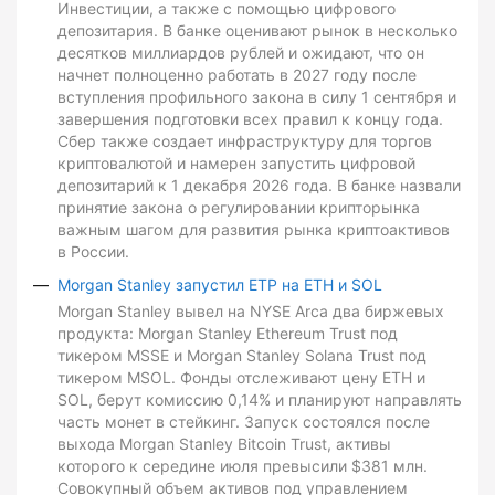
Инвестиции, а также с помощью цифрового
депозитария. В банке оценивают рынок в несколько
десятков миллиардов рублей и ожидают, что он
начнет полноценно работать в 2027 году после
вступления профильного закона в силу 1 сентября и
завершения подготовки всех правил к концу года.
Сбер также создает инфраструктуру для торгов
криптовалютой и намерен запустить цифровой
депозитарий к 1 декабря 2026 года. В банке назвали
принятие закона о регулировании крипторынка
важным шагом для развития рынка криптоактивов
в России.
Morgan Stanley запустил ETP на ETH и SOL
Morgan Stanley вывел на NYSE Arca два биржевых
продукта: Morgan Stanley Ethereum Trust под
тикером MSSE и Morgan Stanley Solana Trust под
тикером MSOL. Фонды отслеживают цену ETH и
SOL, берут комиссию 0,14% и планируют направлять
часть монет в стейкинг. Запуск состоялся после
выхода Morgan Stanley Bitcoin Trust, активы
которого к середине июля превысили $381 млн.
Совокупный объем активов под управлением