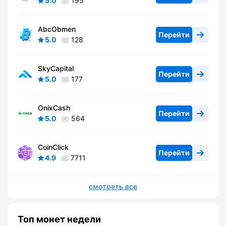
5.0
195
AbcObmen
Перейти
5.0
128
SkyCapital
Перейти
5.0
177
OnixCash
Перейти
5.0
564
CoinClick
Перейти
4.9
7711
смотреть все
Топ монет недели