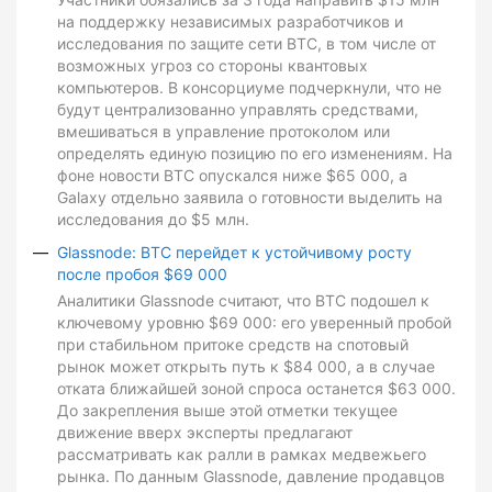
на поддержку независимых разработчиков и
исследования по защите сети BTC, в том числе от
возможных угроз со стороны квантовых
компьютеров. В консорциуме подчеркнули, что не
будут централизованно управлять средствами,
вмешиваться в управление протоколом или
определять единую позицию по его изменениям. На
фоне новости BTC опускался ниже $65 000, а
Galaxy отдельно заявила о готовности выделить на
исследования до $5 млн.
Glassnode: BTC перейдет к устойчивому росту
после пробоя $69 000
Аналитики Glassnode считают, что BTC подошел к
ключевому уровню $69 000: его уверенный пробой
при стабильном притоке средств на спотовый
рынок может открыть путь к $84 000, а в случае
отката ближайшей зоной спроса останется $63 000.
До закрепления выше этой отметки текущее
движение вверх эксперты предлагают
рассматривать как ралли в рамках медвежьего
рынка. По данным Glassnode, давление продавцов