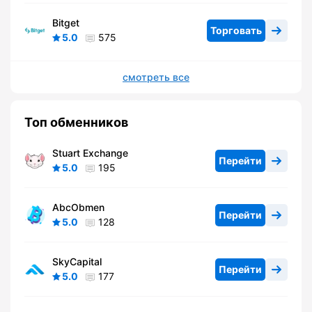
Bitget
Торговать
5.0
575
смотреть все
Топ обменников
Stuart Exchange
Перейти
5.0
195
AbcObmen
Перейти
5.0
128
SkyCapital
Перейти
5.0
177