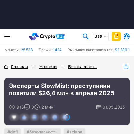
USD
Монеты:
25 538
Биржи:
1424
Рыночная капитализация:
$2 280 143
Главная
Новости
Безопасность
Эксперты SlowMist: преступники
похитили $26,4 млн в апреле 2025
918
0
2 мин
01.05.2025
defi
безопасность
solana