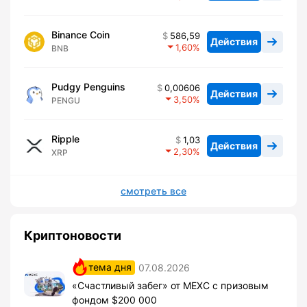
Binance Coin
586,59
Действия
1,60
BNB
Pudgy Penguins
0,00606
Действия
3,50
PENGU
Ripple
1,03
Действия
2,30
XRP
смотреть все
Криптоновости
тема дня
07.08.2026
«Счастливый забег» от MEXC с призовым
фондом $200 000