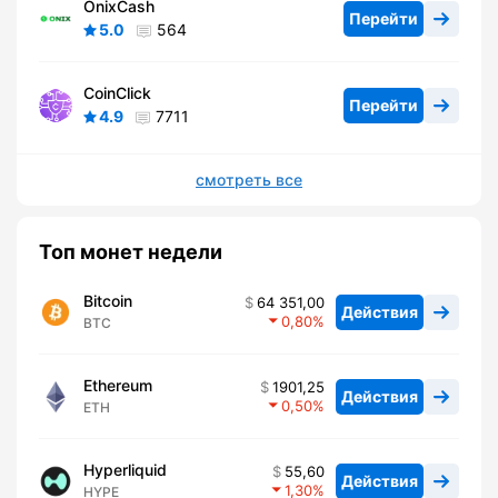
OnixCash
Перейти
5.0
564
CoinClick
Перейти
4.9
7711
смотреть все
Топ монет недели
Bitcoin
64 351,00
Действия
0,80
BTC
Ethereum
1901,25
Действия
0,50
ETH
Hyperliquid
55,60
Действия
1,30
HYPE