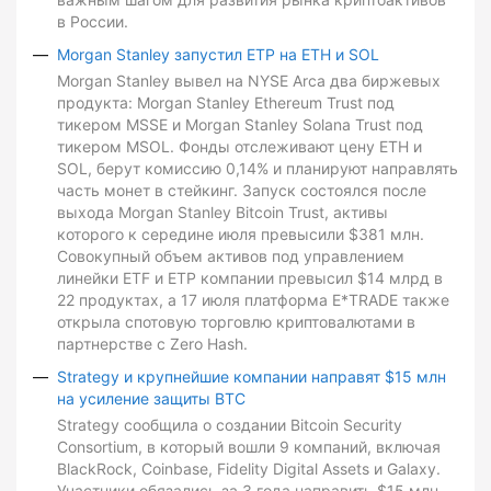
в России.
Morgan Stanley запустил ETP на ETH и SOL
Morgan Stanley вывел на NYSE Arca два биржевых
продукта: Morgan Stanley Ethereum Trust под
тикером MSSE и Morgan Stanley Solana Trust под
тикером MSOL. Фонды отслеживают цену ETH и
SOL, берут комиссию 0,14% и планируют направлять
часть монет в стейкинг. Запуск состоялся после
выхода Morgan Stanley Bitcoin Trust, активы
которого к середине июля превысили $381 млн.
Совокупный объем активов под управлением
линейки ETF и ETP компании превысил $14 млрд в
22 продуктах, а 17 июля платформа E*TRADE также
открыла спотовую торговлю криптовалютами в
партнерстве с Zero Hash.
Strategy и крупнейшие компании направят $15 млн
на усиление защиты BTC
Strategy сообщила о создании Bitcoin Security
Consortium, в который вошли 9 компаний, включая
BlackRock, Coinbase, Fidelity Digital Assets и Galaxy.
Участники обязались за 3 года направить $15 млн