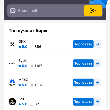
Топ лучших бирж
OKX
Торговать
5.0
856
Bybit
Торговать
5.0
1187
MEXC
Торговать
5.0
1331
BYDFi
Торговать
5.0
82