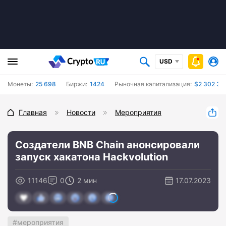
USD
Монеты:
25 698
Биржи:
1424
Рыночная капитализация:
$2 302 35
Главная
Новости
Мероприятия
Создатели BNB Chain анонсировали
запуск хакатона Hackvolution
11146
0
2 мин
17.07.2023
мероприятия