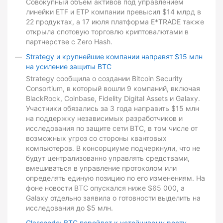
Совокупный объем активов под управлением
линейки ETF и ETP компании превысил $14 млрд в
22 продуктах, а 17 июля платформа E*TRADE также
открыла спотовую торговлю криптовалютами в
партнерстве с Zero Hash.
Strategy и крупнейшие компании направят $15 млн
на усиление защиты BTC
Strategy сообщила о создании Bitcoin Security
Consortium, в который вошли 9 компаний, включая
BlackRock, Coinbase, Fidelity Digital Assets и Galaxy.
Участники обязались за 3 года направить $15 млн
на поддержку независимых разработчиков и
исследования по защите сети BTC, в том числе от
возможных угроз со стороны квантовых
компьютеров. В консорциуме подчеркнули, что не
будут централизованно управлять средствами,
вмешиваться в управление протоколом или
определять единую позицию по его изменениям. На
фоне новости BTC опускался ниже $65 000, а
Galaxy отдельно заявила о готовности выделить на
исследования до $5 млн.
Glassnode: BTC перейдет к устойчивому росту