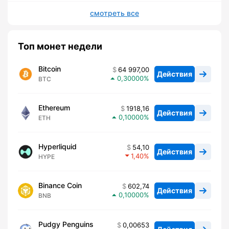
смотреть все
Топ монет недели
Bitcoin
64 997,00
Действия
0,30000
BTC
Ethereum
1918,16
Действия
0,10000
ETH
Hyperliquid
54,10
Действия
1,40
HYPE
Binance Coin
602,74
Действия
0,10000
BNB
Pudgy Penguins
0,00653