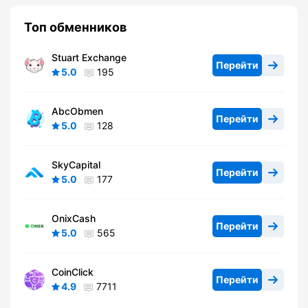
Топ обменников
Stuart Exchange
Перейти
5.0
195
AbcObmen
Перейти
5.0
128
SkyCapital
Перейти
5.0
177
OnixCash
Перейти
5.0
565
CoinClick
Перейти
4.9
7711