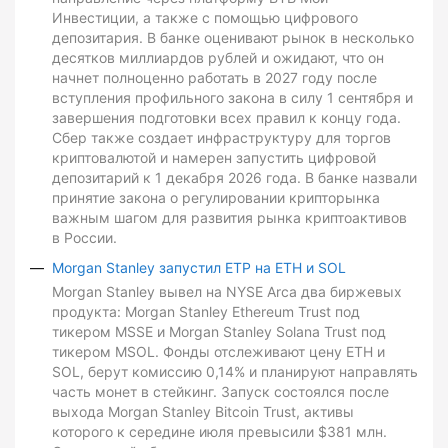
Инвестиции, а также с помощью цифрового
депозитария. В банке оценивают рынок в несколько
десятков миллиардов рублей и ожидают, что он
начнет полноценно работать в 2027 году после
вступления профильного закона в силу 1 сентября и
завершения подготовки всех правил к концу года.
Сбер также создает инфраструктуру для торгов
криптовалютой и намерен запустить цифровой
депозитарий к 1 декабря 2026 года. В банке назвали
принятие закона о регулировании крипторынка
важным шагом для развития рынка криптоактивов
в России.
Morgan Stanley запустил ETP на ETH и SOL
Morgan Stanley вывел на NYSE Arca два биржевых
продукта: Morgan Stanley Ethereum Trust под
тикером MSSE и Morgan Stanley Solana Trust под
тикером MSOL. Фонды отслеживают цену ETH и
SOL, берут комиссию 0,14% и планируют направлять
часть монет в стейкинг. Запуск состоялся после
выхода Morgan Stanley Bitcoin Trust, активы
которого к середине июля превысили $381 млн.