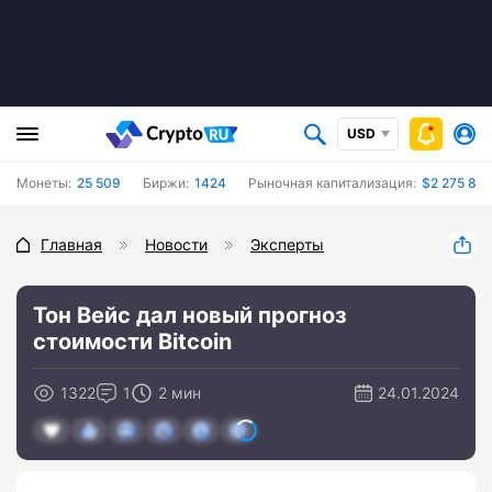
USD
Монеты:
25 509
Биржи:
1424
Рыночная капитализация:
$2 275 860
Главная
Новости
Эксперты
Тон Вейс дал новый прогноз
стоимости Bitcoin
1322
1
2 мин
24.01.2024