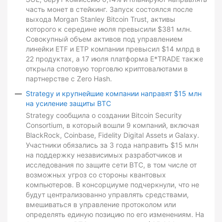
часть монет в стейкинг. Запуск состоялся после
выхода Morgan Stanley Bitcoin Trust, активы
которого к середине июля превысили $381 млн.
Совокупный объем активов под управлением
линейки ETF и ETP компании превысил $14 млрд в
22 продуктах, а 17 июля платформа E*TRADE также
открыла спотовую торговлю криптовалютами в
партнерстве с Zero Hash.
Strategy и крупнейшие компании направят $15 млн
на усиление защиты BTC
Strategy сообщила о создании Bitcoin Security
Consortium, в который вошли 9 компаний, включая
BlackRock, Coinbase, Fidelity Digital Assets и Galaxy.
Участники обязались за 3 года направить $15 млн
на поддержку независимых разработчиков и
исследования по защите сети BTC, в том числе от
возможных угроз со стороны квантовых
компьютеров. В консорциуме подчеркнули, что не
будут централизованно управлять средствами,
вмешиваться в управление протоколом или
определять единую позицию по его изменениям. На