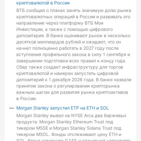
криптовалютой в России
ВТБ сообщил о планах занять значимую долю рынка
криптовалютных операций в России и развивать это
направление через платформу ВТБ Мои
Инвестиции, а также с помощью цифрового
депозитария. В банке оценивают рынок в несколько
десятков миллиардов рублей и ожидают, что он
начнет полноценно работать в 2027 году после
вступления профильного закона в силу 1 сентября и
завершения подготовки всех правил к концу года.
Сбер также создает инфраструктуру для торгов
криптовалютой и намерен запустить цифровой
депозитарий к 1 декабря 2026 года. В банке назвали
принятие закона о регулировании крипторынка
важным шагом для развития рынка криптоактивов
в России.
Morgan Stanley запустил ETP на ETH и SOL
Morgan Stanley вывел на NYSE Arca два биржевых
продукта: Morgan Stanley Ethereum Trust под
тикером MSSE и Morgan Stanley Solana Trust под
тикером MSOL. Фонды отслеживают цену ETH и
SOL, берут комиссию 0,14% и планируют направлять