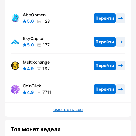
AbcObmen
Перейти
5.0
128
SkyCapital
Перейти
5.0
177
Multixchange
Перейти
4.9
182
CoinClick
Перейти
4.9
7711
смотреть все
Топ монет недели