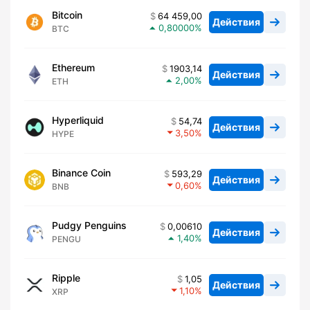
Bitcoin
64 459,00
Действия
0,80000
BTC
Ethereum
1903,14
Действия
2,00
ETH
Hyperliquid
54,74
Действия
3,50
HYPE
Binance Coin
593,29
Действия
0,60
BNB
Pudgy Penguins
0,00610
Действия
1,40
PENGU
Ripple
1,05
Действия
1,10
XRP