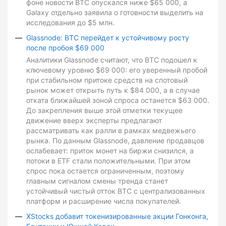
фоне новости BTC опускался ниже $65 000, а
Galaxy отдельно заявила о готовности выделить на
исследования до $5 млн.
Glassnode: BTC перейдет к устойчивому росту
после пробоя $69 000
Аналитики Glassnode считают, что BTC подошел к
ключевому уровню $69 000: его уверенный пробой
при стабильном притоке средств на спотовый
рынок может открыть путь к $84 000, а в случае
отката ближайшей зоной спроса останется $63 000.
До закрепления выше этой отметки текущее
движение вверх эксперты предлагают
рассматривать как ралли в рамках медвежьего
рынка. По данным Glassnode, давление продавцов
ослабевает: приток монет на биржи снизился, а
потоки в ETF стали положительными. При этом
спрос пока остается ограниченным, поэтому
главным сигналом смены тренда станет
устойчивый чистый отток BTC с централизованных
платформ и расширение числа покупателей.
XStocks добавит токенизированные акции Гонконга,