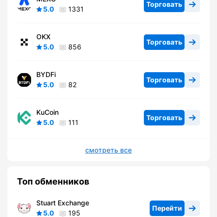
Торговать
5.0
1331
OKX
Торговать
5.0
856
BYDFi
Торговать
5.0
82
KuCoin
Торговать
5.0
111
смотреть все
Топ обменников
Stuart Exchange
Перейти
5.0
195