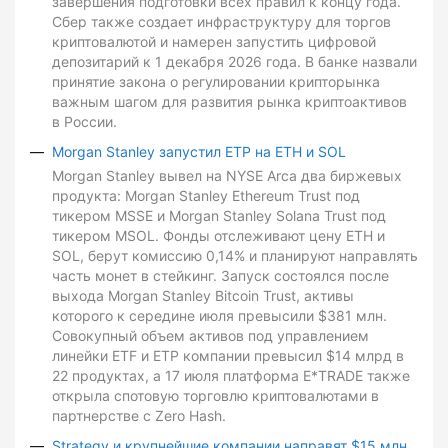
завершения подготовки всех правил к концу года.
Сбер также создает инфраструктуру для торгов
криптовалютой и намерен запустить цифровой
депозитарий к 1 декабря 2026 года. В банке назвали
принятие закона о регулировании крипторынка
важным шагом для развития рынка криптоактивов
в России.
Morgan Stanley запустил ETP на ETH и SOL
Morgan Stanley вывел на NYSE Arca два биржевых
продукта: Morgan Stanley Ethereum Trust под
тикером MSSE и Morgan Stanley Solana Trust под
тикером MSOL. Фонды отслеживают цену ETH и
SOL, берут комиссию 0,14% и планируют направлять
часть монет в стейкинг. Запуск состоялся после
выхода Morgan Stanley Bitcoin Trust, активы
которого к середине июля превысили $381 млн.
Совокупный объем активов под управлением
линейки ETF и ETP компании превысил $14 млрд в
22 продуктах, а 17 июля платформа E*TRADE также
открыла спотовую торговлю криптовалютами в
партнерстве с Zero Hash.
Strategy и крупнейшие компании направят $15 млн