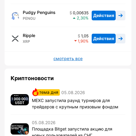
Pudgy Penguins
0,00635
Действия
2,30
PENGU
Ripple
1,05
Действия
1,90
XRP
смотреть все
Криптоновости
тема дня
05.08.2026
MEXC запустила раунд турниров для
трейдеров с крупным призовым фондом
05.08.2026
Площадка Bitget запустила акцию для
новых пользователей из СНГ