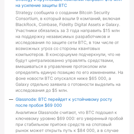
на усиление защиты BTC
Strategy сообщила о создании Bitcoin Security
Consortium, в который вошли 9 компаний, включая
BlackRock, Coinbase, Fidelity Digital Assets и Galaxy.
Участники обязались за 3 года направить $15 млн
на поддержку независимых разработчиков и
исследования по защите сети BTC, в том числе от
возможных угроз со стороны квантовых
компьютеров. В консорциуме подчеркнули, что не
будут централизованно управлять средствами,
вмешиваться в управление протоколом или
определять единую позицию по его изменениям. На
фоне новости BTC опускался ниже $65 000, а
Galaxy отдельно заявила о готовности выделить на
исследования до $5 млн.
Glassnode: BTC перейдет к устойчивому росту
после пробоя $69 000
Аналитики Glassnode считают, что BTC подошел к
ключевому уровню $69 000: его уверенный пробой
при стабильном притоке средств на спотовый
рынок может открыть путь к $84 000, а в случае