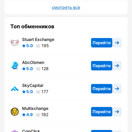
смотреть все
Топ обменников
Stuart Exchange
Перейти
5.0
195
AbcObmen
Перейти
5.0
128
SkyCapital
Перейти
5.0
177
Multixchange
Перейти
4.9
182
CoinClick