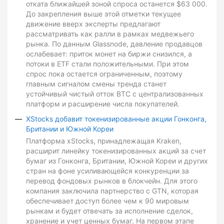
отката ближайшей зоной спроса останется $63 000.
До закрепления выше этой отметки текущее
движение вверх эксперты предлагают
рассматривать как ралли в рамках медвежьего
рынка. По данным Glassnode, давление продавцов
ослабевает: приток монет на биржи снизился, а
потоки в ETF стали положительными. При этом
спрос пока остается ограниченным, поэтому
главным сигналом смены тренда станет
устойчивый чистый отток BTC с централизованных
платформ и расширение числа покупателей.
XStocks добавит токенизированные акции Гонконга,
Британии и Южной Кореи
Платформа xStocks, принадлежащая Kraken,
расширит линейку токенизированных акций за счет
бумаг из Гонконга, Британии, Южной Кореи и других
стран на фоне усиливающейся конкуренции за
перевод фондовых рынков в блокчейн. Для этого
компания заключила партнерство с GTN, которая
обеспечивает доступ более чем к 90 мировым
рынкам и будет отвечать за исполнение сделок,
хранение и учет ценных бумаг. На первом этапе