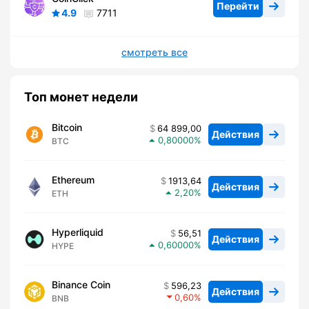
Перейти
4.9
7711
смотреть все
Топ монет недели
Bitcoin
64 899,00
Действия
0,80000
BTC
Ethereum
1913,64
Действия
2,20
ETH
Hyperliquid
56,51
Действия
0,60000
HYPE
Binance Coin
596,23
Действия
0,60
BNB