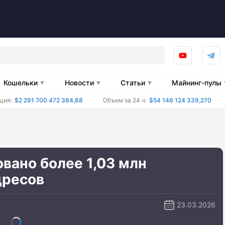
Кошельки
Новости
Статьи
Майнинг-пулы
ция:
$2 291 700 472 384,88
Объем за 24 ч:
$54 146 124 339,270
овано более 1,03 млн
дресов
23.03.2026