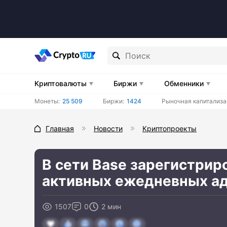
Криптовалюты
Биржи
Обменники
Монеты:
25 509
Биржи:
1424
Рыночная капитализа
Главная
Новости
Криптопроекты
В сети Base зарегистрир
активных ежедневных а
1507
0
2 мин