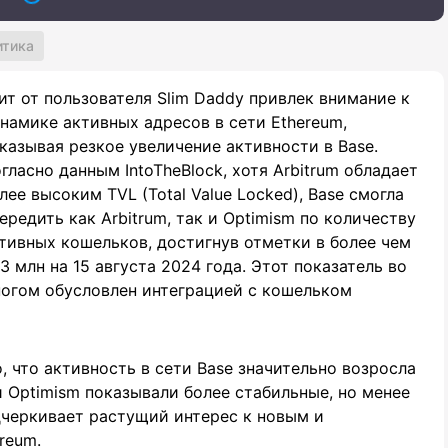
итика
ит от пользователя Slim Daddy привлек внимание к
намике активных адресов в сети Ethereum,
казывая резкое увеличение активности в Base.
гласно данным IntoTheBlock, хотя Arbitrum обладает
лее высоким TVL (Total Value Locked), Base смогла
ередить как Arbitrum, так и Optimism по количеству
тивных кошельков, достигнув отметки в более чем
03 млн на 15 августа 2024 года. Этот показатель во
огом обусловлен интеграцией с кошельком
 что активность в сети Base значительно возросла
 и Optimism показывали более стабильные, но менее
черкивает растущий интерес к новым и
reum.