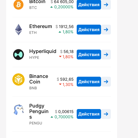
Bitcoin
64 605,00
Действия
0,20000
BTC
Ethereum
1912,56
Действия
1,80
ETH
Hyperliquid
56,18
Действия
1,80
HYPE
Binance
592,65
Coin
Действия
1,30
BNB
Pudgy
Penguin
0,00615
Действия
s
0,70000
PENGU