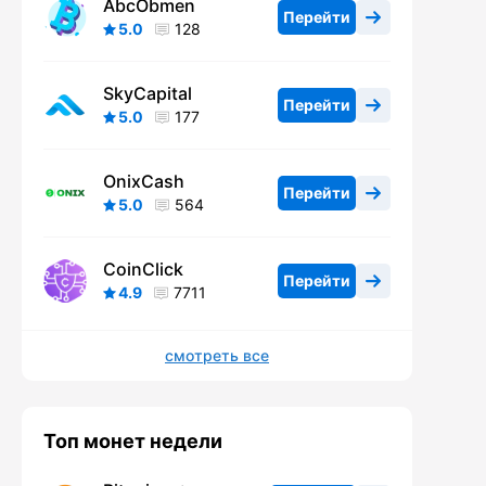
AbcObmen
Перейти
5.0
128
SkyCapital
Перейти
5.0
177
OnixCash
Перейти
5.0
564
CoinClick
Перейти
4.9
7711
смотреть все
Топ монет недели