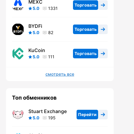
MEXC
Торговать
5.0
1331
BYDFi
Торговать
5.0
82
KuCoin
Торговать
5.0
111
смотреть все
Топ обменников
Stuart Exchange
Перейти
5.0
195