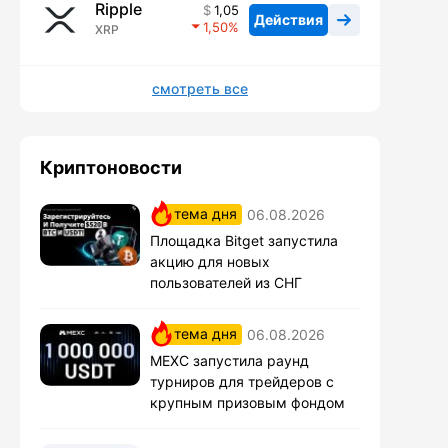
Ripple
1,05
Действия
1,50
XRP
смотреть все
Криптоновости
тема дня
06.08.2026
Площадка Bitget запустила
акцию для новых
пользователей из СНГ
тема дня
06.08.2026
MEXC запустила раунд
турниров для трейдеров с
крупным призовым фондом