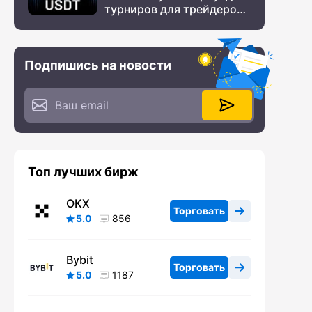
турниров для трейдеров
с крупным призовым
фондом
Подпишись на новости
Топ лучших бирж
OKX
Торговать
5.0
856
Bybit
Торговать
5.0
1187