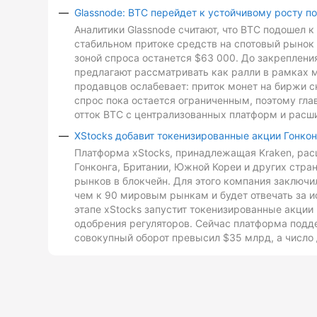
Glassnode: BTC перейдет к устойчивому росту п
Аналитики Glassnode считают, что BTC подошел 
стабильном притоке средств на спотовый рынок 
зоной спроса останется $63 000. До закреплен
предлагают рассматривать как ралли в рамках 
продавцов ослабевает: приток монет на биржи с
спрос пока остается ограниченным, поэтому гл
отток BTC с централизованных платформ и расш
XStocks добавит токенизированные акции Гонкон
Платформа xStocks, принадлежащая Kraken, расш
Гонконга, Британии, Южной Кореи и других стр
рынков в блокчейн. Для этого компания заключи
чем к 90 мировым рынкам и будет отвечать за и
этапе xStocks запустит токенизированные акции 
одобрения регуляторов. Сейчас платформа подд
совокупный оборот превысил $35 млрд, а число 