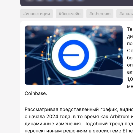
инвестиции
блокчейн
ethereum
анал
Тв
ди
по
Со
бо
оп
ак
1,
мн
Coinbase.
Рассматривая представленный график, видно,
с начала 2024 года, в то время как Arbitrum
динамичные изменения. Подобный тренд под
перспективным решениям в экосистеме Ethe