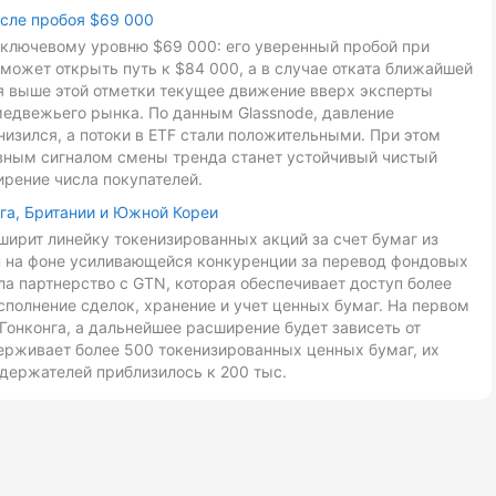
осле пробоя $69 000
к ключевому уровню $69 000: его уверенный пробой при
может открыть путь к $84 000, а в случае отката ближайшей
ия выше этой отметки текущее движение вверх эксперты
медвежьего рынка. По данным Glassnode, давление
низился, а потоки в ETF стали положительными. При этом
авным сигналом смены тренда станет устойчивый чистый
ирение числа покупателей.
га, Британии и Южной Кореи
ирит линейку токенизированных акций за счет бумаг из
ан на фоне усиливающейся конкуренции за перевод фондовых
ла партнерство с GTN, которая обеспечивает доступ более
сполнение сделок, хранение и учет ценных бумаг. На первом
Гонконга, а дальнейшее расширение будет зависеть от
ерживает более 500 токенизированных ценных бумаг, их
держателей приблизилось к 200 тыс.