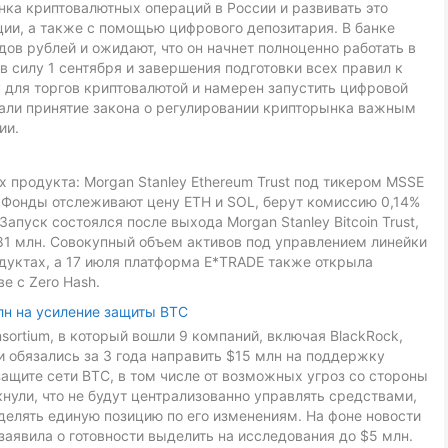
ка криптовалютных операций в России и развивать это
ии, а также с помощью цифрового депозитария. В банке
ов рублей и ожидают, что он начнет полноценно работать в
в силу 1 сентября и завершения подготовки всех правил к
 для торгов криптовалютой и намерен запустить цифровой
звали принятие закона о регулировании крипторынка важным
ии.
 продукта: Morgan Stanley Ethereum Trust под тикером MSSE
L. Фонды отслеживают цену ETH и SOL, берут комиссию 0,14%
Запуск состоялся после выхода Morgan Stanley Bitcoin Trust,
81 млн. Совокупный объем активов под управлением линейки
дуктах, а 17 июля платформа E*TRADE также открыла
е с Zero Hash.
лн на усиление защиты BTC
onsortium, в который вошли 9 компаний, включая BlackRock,
ники обязались за 3 года направить $15 млн на поддержку
ащите сети BTC, в том числе от возможных угроз со стороны
ули, что не будут централизованно управлять средствами,
делять единую позицию по его изменениям. На фоне новости
заявила о готовности выделить на исследования до $5 млн.