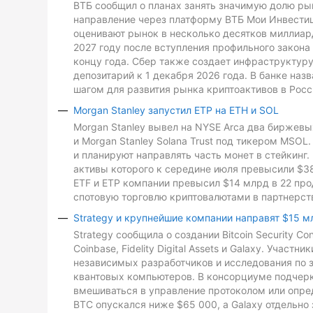
ВТБ сообщил о планах занять значимую долю рын
направление через платформу ВТБ Мои Инвестиц
оценивают рынок в несколько десятков миллиард
2027 году после вступления профильного закона 
концу года. Сбер также создает инфраструктуру
депозитарий к 1 декабря 2026 года. В банке на
шагом для развития рынка криптоактивов в Росс
Morgan Stanley запустил ETP на ETH и SOL
Morgan Stanley вывел на NYSE Arca два биржевых
и Morgan Stanley Solana Trust под тикером MSO
и планируют направлять часть монет в стейкинг. 
активы которого к середине июля превысили $3
ETF и ETP компании превысил $14 млрд в 22 про
спотовую торговлю криптовалютами в партнерств
Strategy и крупнейшие компании направят $15 м
Strategy сообщила о создании Bitcoin Security C
Coinbase, Fidelity Digital Assets и Galaxy. Участ
независимых разработчиков и исследования по з
квантовых компьютеров. В консорциуме подчеркн
вмешиваться в управление протоколом или опре
BTC опускался ниже $65 000, а Galaxy отдельно 