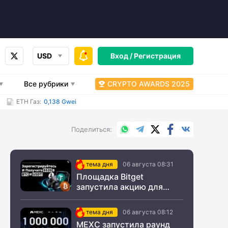
USD
Вход /
Регистрация
Все рубрики
CRYPTO AWARDS 2025
ETH Газ:
0,138 Gwei
WhatsApp
Telegram
X.com
Facebook
Вконтакт
Поделиться
тема дня
06 августа 08:31
Площадка Bitget
запустила акцию для
новых пользователей из
СНГ
тема дня
06 августа 08:12
MEXC запустила раунд