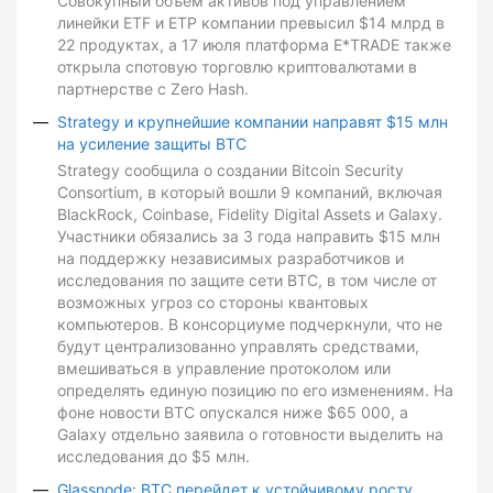
Совокупный объем активов под управлением
линейки ETF и ETP компании превысил $14 млрд в
22 продуктах, а 17 июля платформа E*TRADE также
открыла спотовую торговлю криптовалютами в
партнерстве с Zero Hash.
Strategy и крупнейшие компании направят $15 млн
на усиление защиты BTC
Strategy сообщила о создании Bitcoin Security
Consortium, в который вошли 9 компаний, включая
BlackRock, Coinbase, Fidelity Digital Assets и Galaxy.
Участники обязались за 3 года направить $15 млн
на поддержку независимых разработчиков и
исследования по защите сети BTC, в том числе от
возможных угроз со стороны квантовых
компьютеров. В консорциуме подчеркнули, что не
будут централизованно управлять средствами,
вмешиваться в управление протоколом или
определять единую позицию по его изменениям. На
фоне новости BTC опускался ниже $65 000, а
Galaxy отдельно заявила о готовности выделить на
исследования до $5 млн.
Glassnode: BTC перейдет к устойчивому росту