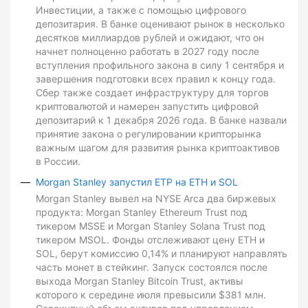
Инвестиции, а также с помощью цифрового
депозитария. В банке оценивают рынок в несколько
десятков миллиардов рублей и ожидают, что он
начнет полноценно работать в 2027 году после
вступления профильного закона в силу 1 сентября и
завершения подготовки всех правил к концу года.
Сбер также создает инфраструктуру для торгов
криптовалютой и намерен запустить цифровой
депозитарий к 1 декабря 2026 года. В банке назвали
принятие закона о регулировании крипторынка
важным шагом для развития рынка криптоактивов
в России.
Morgan Stanley запустил ETP на ETH и SOL
Morgan Stanley вывел на NYSE Arca два биржевых
продукта: Morgan Stanley Ethereum Trust под
тикером MSSE и Morgan Stanley Solana Trust под
тикером MSOL. Фонды отслеживают цену ETH и
SOL, берут комиссию 0,14% и планируют направлять
часть монет в стейкинг. Запуск состоялся после
выхода Morgan Stanley Bitcoin Trust, активы
которого к середине июля превысили $381 млн.