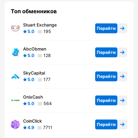
Топ обменников
Stuart Exchange
Перейти
5.0
195
AbcObmen
Перейти
5.0
128
SkyCapital
Перейти
5.0
177
OnixCash
Перейти
5.0
564
CoinClick
Перейти
4.9
7711