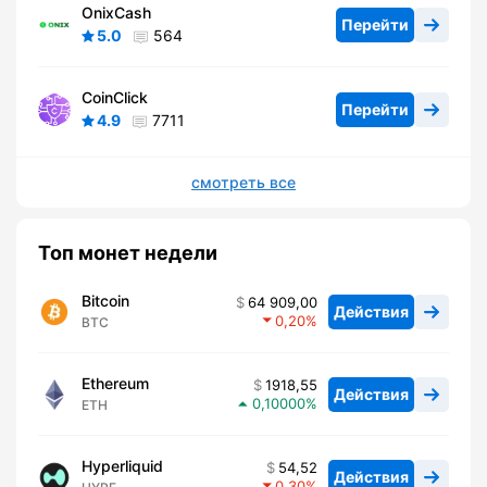
OnixCash
Перейти
5.0
564
CoinClick
Перейти
4.9
7711
смотреть все
Топ монет недели
Bitcoin
64 909,00
Действия
0,20
BTC
Ethereum
1918,55
Действия
0,10000
ETH
Hyperliquid
54,52
Действия
0,30