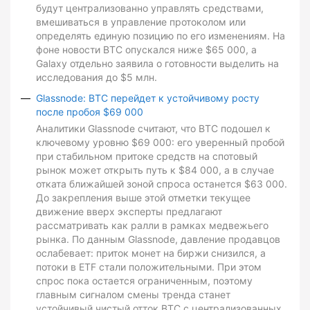
будут централизованно управлять средствами,
вмешиваться в управление протоколом или
определять единую позицию по его изменениям. На
фоне новости BTC опускался ниже $65 000, а
Galaxy отдельно заявила о готовности выделить на
исследования до $5 млн.
Glassnode: BTC перейдет к устойчивому росту
после пробоя $69 000
Аналитики Glassnode считают, что BTC подошел к
ключевому уровню $69 000: его уверенный пробой
при стабильном притоке средств на спотовый
рынок может открыть путь к $84 000, а в случае
отката ближайшей зоной спроса останется $63 000.
До закрепления выше этой отметки текущее
движение вверх эксперты предлагают
рассматривать как ралли в рамках медвежьего
рынка. По данным Glassnode, давление продавцов
ослабевает: приток монет на биржи снизился, а
потоки в ETF стали положительными. При этом
спрос пока остается ограниченным, поэтому
главным сигналом смены тренда станет
устойчивый чистый отток BTC с централизованных