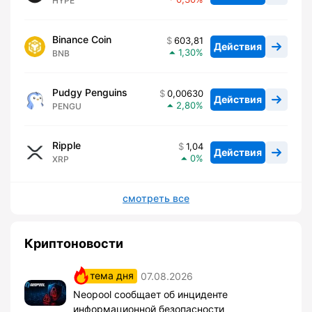
HYPE
Binance Coin
603,81
Действия
1,30
BNB
Pudgy Penguins
0,00630
Действия
2,80
PENGU
Ripple
1,04
Действия
0
XRP
смотреть все
Криптоновости
тема дня
07.08.2026
Neopool сообщает об инциденте
информационной безопасности