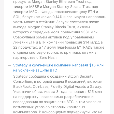
продукта: Morgan Stanley Ethereum Trust под
тикером MSSE и Morgan Stanley Solana Trust под
тикером MSOL. Фонды отслеживают цену ETH и
SOL, берут комиссию 0,14% и планируют направлять
часть монет в стейкинг. Запуск состоялся после
выхода Morgan Stanley Bitcoin Trust, активы
которого к середине июля превысили $381 млн.
Совокупный объем активов под управлением
линейки ETF и ETP компании превысил $14 млрд в
22 продуктах, а 17 июля платформа E*TRADE также
открыла спотовую торговлю криптовалютами в
партнерстве с Zero Hash.
Strategy и крупнейшие компании направят $15 млн
на усиление защиты BTC
Strategy сообщила о создании Bitcoin Security
Consortium, в который вошли 9 компаний, включая
BlackRock, Coinbase, Fidelity Digital Assets и Galaxy.
Участники обязались за 3 года направить $15 млн
на поддержку независимых разработчиков и
исследования по защите сети BTC, в том числе от
возможных угроз со стороны квантовых
компьютеров. В консорциуме подчеркнули, что не