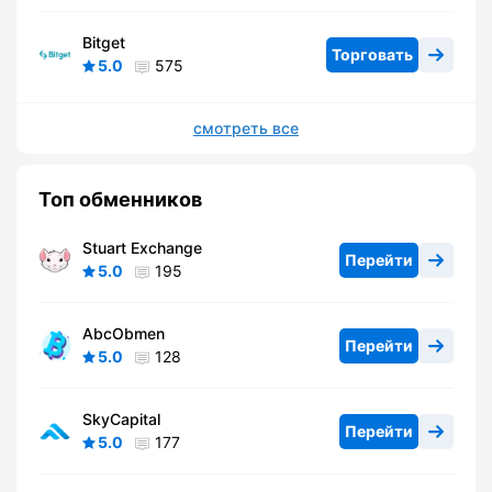
Bitget
Торговать
5.0
575
смотреть все
Топ обменников
Stuart Exchange
Перейти
5.0
195
AbcObmen
Перейти
5.0
128
SkyCapital
Перейти
5.0
177