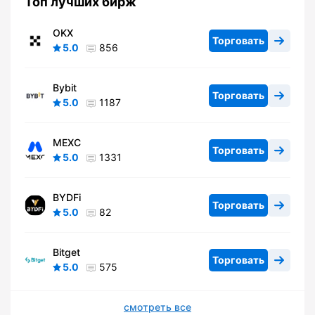
Топ лучших бирж
OKX
Торговать
5.0
856
Bybit
Торговать
5.0
1187
MEXC
Торговать
5.0
1331
BYDFi
Торговать
5.0
82
Bitget
Торговать
5.0
575
смотреть все