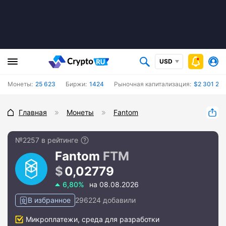
USD
Монеты:
25 623
Биржи:
1424
Рыночная капитализация:
$2 301 20
Главная
Монеты
Fantom
№2257 в рейтинге
Fantom
FTM
0,02779
6,80%
на 08.08.2026
В избранное
296224 добавили
Микроплатежи, среда для разработки