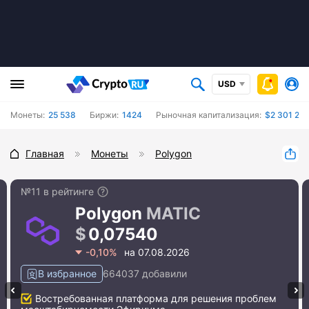
USD
Монеты:
25 538
Биржи:
1424
Рыночная капитализация:
$2 301 27
Главная
Монеты
Polygon
№11 в рейтинге
Polygon
MATIC
0,07540
-0,10%
на 07.08.2026
В избранное
664037 добавили
#10 Avalanche
#13
Востребованная платформа для решения проблем