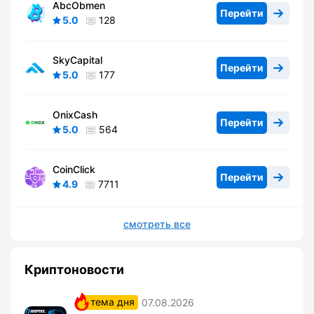
AbcObmen
Перейти
5.0
128
SkyCapital
Перейти
5.0
177
OnixCash
Перейти
5.0
564
CoinClick
Перейти
4.9
7711
смотреть все
Криптоновости
тема дня
07.08.2026