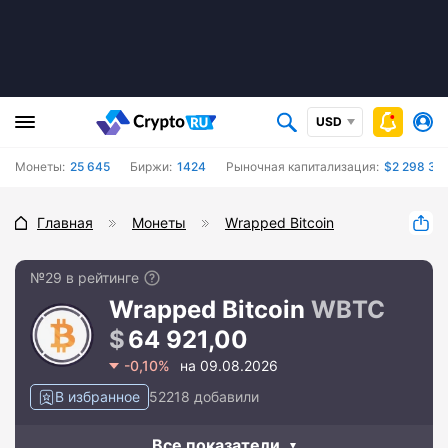
USD
Монеты:
25 645
Биржи:
1424
Рыночная капитализация:
$2 298 39
Главная
Монеты
Wrapped Bitcoin
№29 в рейтинге
Wrapped Bitcoin
WBTC
64 921,00
-0,10%
на 09.08.2026
В избранное
52218 добавили
Все показатели