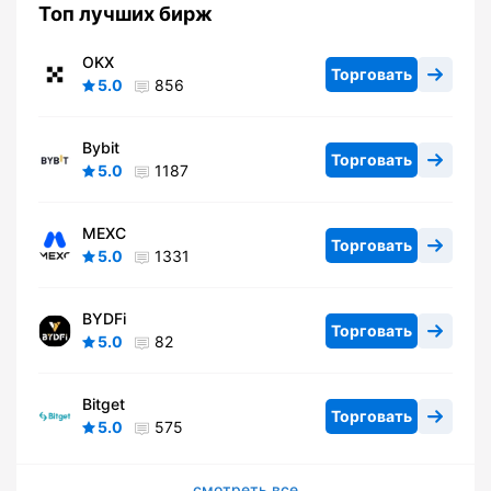
Топ лучших бирж
OKX
Торговать
5.0
856
Bybit
Торговать
5.0
1187
MEXC
Торговать
5.0
1331
BYDFi
Торговать
5.0
82
Bitget
Торговать
5.0
575
смотреть все