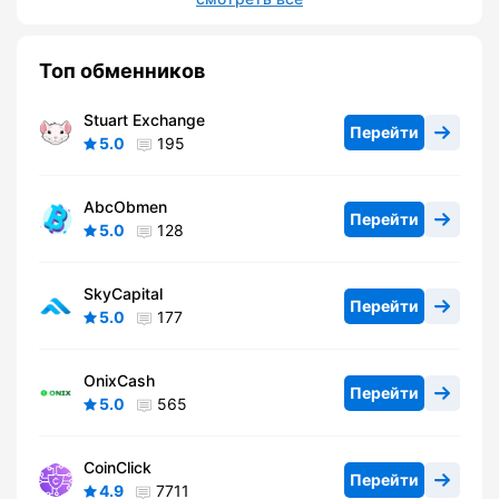
Топ обменников
Stuart Exchange
Перейти
5.0
195
AbcObmen
Перейти
5.0
128
SkyCapital
Перейти
5.0
177
OnixCash
Перейти
5.0
565
CoinClick
Перейти
4.9
7711