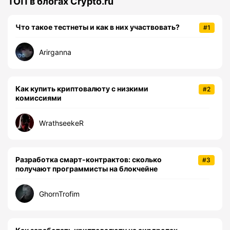
ТОП в блогах Crypto.ru
Что такое тестнеты и как в них участвовать?
#1
Arirganna
Как купить криптовалюту с низкими
#2
комиссиями
WrathseekeR
Разработка смарт-контрактов: сколько
#3
получают программисты на блокчейне
GhornTrofim