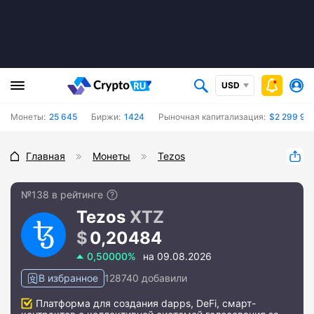
USD
Монеты:
25 645
Биржи:
1424
Рыночная капитализация:
$2 299 93
Главная
Монеты
Tezos
№138 в рейтинге
Tezos
XTZ
0,20484
0,50000%
на 09.08.2026
В избранное
128740 добавили
Платформа для создания dapps, DeFi, смарт-