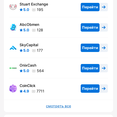
Stuart Exchange
Перейти
5.0
195
AbcObmen
Перейти
5.0
128
SkyCapital
Перейти
5.0
177
OnixCash
Перейти
5.0
564
CoinClick
Перейти
4.9
7711
смотреть все