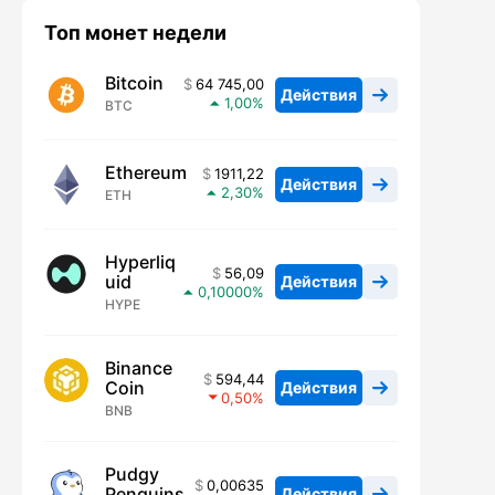
Топ монет недели
Bitcoin
64 745,00
Действия
1,00
BTC
Ethereum
1911,22
Действия
2,30
ETH
Hyperliq
56,09
uid
Действия
0,10000
HYPE
Binance
594,44
Coin
Действия
0,50
BNB
Pudgy
0,00635
Penguins
Действия