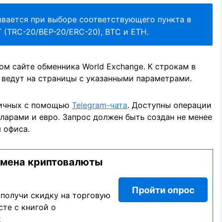
вается при выборе соответствующего пункта в
 (TRC-20/BEP-20/ERC-20), BTC и ETH.
ом сайте обменника World Exchange. К строкам в
 ведут на страницы с указанными параметрами.
личных с помощью
Telegram-чата
. Доступны операции
ларами и евро. Запрос должен быть создан не менее
 офиса.
бмена криптовалюты
Пройти опрос
 получи скидку на торговую
те с книгой о
х