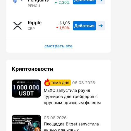
2,30
PENGU
Ripple
1,05
Действия
1,50
XRP
смотреть все
Криптоновости
тема дня
06.08.2026
MEXC запустила раунд
турниров для трейдеров с
крупным призовым фондом
05.08.2026
Площадка Bitget запустила
акцию для новых