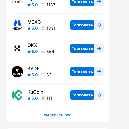
Торговать
5.0
1187
MEXC
Торговать
5.0
1331
OKX
Торговать
5.0
856
BYDFi
Торговать
5.0
82
KuCoin
Торговать
5.0
111
смотреть все