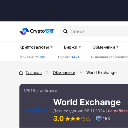
Криптовалюты
Биржи
Обменники
Монеты:
25 509
Биржи:
1424
Рыночная капитализа
Главная
Обменники
World Exchange
№618 в рейтинге
World Exchange
Дата создания:
08.11.2024
не работа
3.0
153