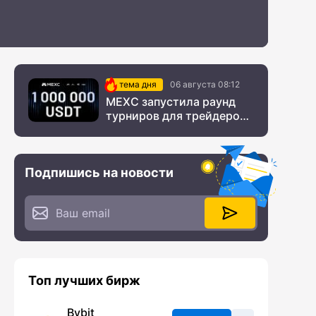
тема дня
06 августа 08:12
MEXC запустила раунд
турниров для трейдеров
с крупным призовым
фондом
Подпишись на новости
Топ лучших бирж
Bybit