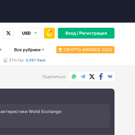
USD
Вход /
Регистрация
Все рубрики
CRYPTO AWARDS 2025
ETH Газ:
0,097 Gwei
WhatsApp
Telegram
X.com
Facebook
Вконтакт
Поделиться
рактеристики
World Exchange
: