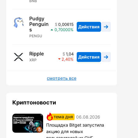
BNB
Pudgy
Penguin
0,00615
Действия
s
0,70000
PENGU
Ripple
1,04
Действия
2,40
XRP
смотреть все
Криптоновости
тема дня
06.08.2026
Площадка Bitget запустила
акцию для новых
пользователей из СНГ