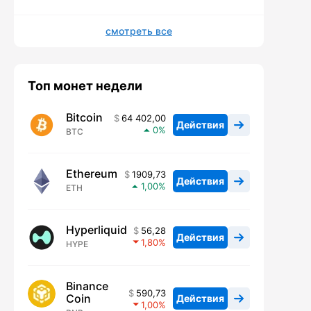
смотреть все
Топ монет недели
Bitcoin
64 402,00
Действия
0
BTC
Ethereum
1909,73
Действия
1,00
ETH
Hyperliquid
56,28
Действия
1,80
HYPE
Binance
590,73
Coin
Действия
1,00