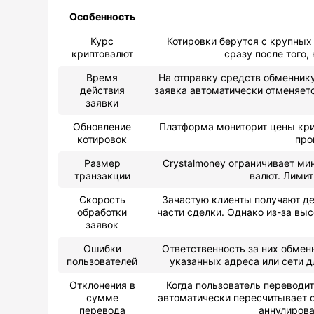
Особенность
Курс
Котировки берутся с крупных
криптовалют
сразу после того,
Время
На отправку средств обменнику
действия
заявка автоматически отменяет
заявки
Обновление
Платформа мониторит цены крип
котировок
про
Размер
Crystalmoney ограничивает м
транзакции
валют. Лимит
Скорость
Зачастую клиенты получают де
обработки
части сделки. Однако из-за вы
заявок
Ошибки
Ответственность за них обменн
пользователей
указанных адреса или сети д
Отклонения в
Когда пользователь переводи
сумме
автоматически пересчитывает с
перевода
аннулирова