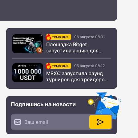
тема дня
06 августа 08:31
Площадка Bitget
запустила акцию для
новых пользователей из
СНГ
тема дня
06 августа 08:12
MEXC запустила раунд
турниров для трейдеров
с крупным призовым
фондом
Подпишись на новости