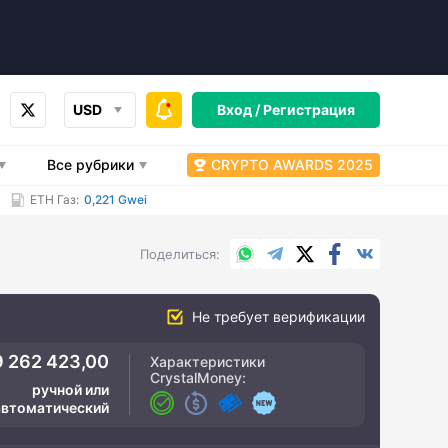
USD
Вход /
Регистрация
Все рубрики
CRYPTO AWARDS 2025
ETH Газ:
0,221 Gwei
WhatsApp
Telegram
X.com
Facebook
Вконтакт
Поделиться
Не требует верификации
9 262 423,00
Характеристики
CrystalMoney
:
ручной или
автоматический