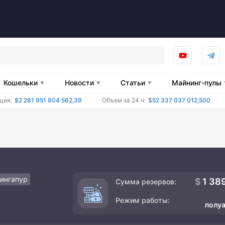
Кошельки
Новости
Статьи
Майнинг-пулы
ция:
$2 281 951 804 562,39
Объем за 24 ч:
$52 337 037 012,500
ингапур
1 38
Сумма резервов:
Режим работы:
полу