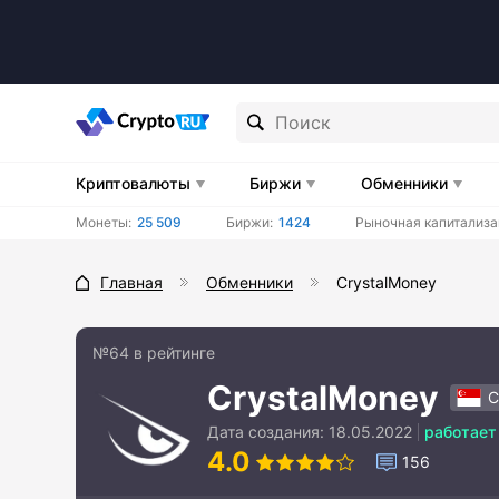
Криптовалюты
Биржи
Обменники
Монеты:
25 509
Биржи:
1424
Рыночная капитализа
Главная
Обменники
CrystalMoney
№64 в рейтинге
CrystalMoney
С
Дата создания:
18.05.2022
работает
4.0
156